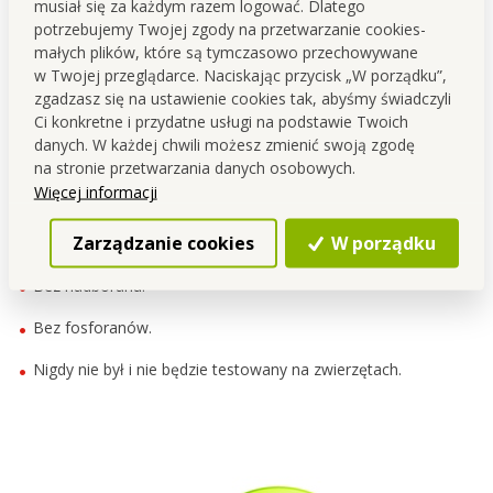
musiał się za każdym razem logować. Dlatego
potrzebujemy Twojej zgody na przetwarzanie cookies-
małych plików, które są tymczasowo przechowywane
w Twojej przeglądarce. Naciskając przycisk „W porządku”,
zgadzasz się na ustawienie cookies tak, abyśmy świadczyli
Ci konkretne i przydatne usługi na podstawie Twoich
Zielony produkt
danych. W każdej chwili możesz zmienić swoją zgodę
na stronie przetwarzania danych osobowych.
Więcej informacji
Ten produkt jest:
Zarządzanie cookies
W porządku
Bez chloru.
Bez nadboranu.
Bez fosforanów.
Nigdy nie był i nie będzie testowany na zwierzętach.