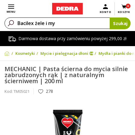
0
Otwórz menu
MENU
KONTO
KOSZYK
Szukaj
Darmowa dostawa przy zamówieniu powyżej 299,00 zł
Kosmetyki
Mycie i pielęgnacja dłoni 👏
Mydła i pianki do r
MECHANIC | Pasta ścierna do mycia silnie
zabrudzonych rąk | z naturalnym
ścierniwem | 200 ml
278
Kod:
TM05021