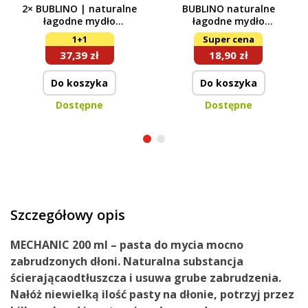
2× BUBLINO | naturalne
BUBLINO naturalne
łagodne mydło
łagodne mydło
nawilżające z gliceryną
nawilżające z gliceryną i
1+1
Super cena
& aloe vera | SALTED
aloe vera, COCONUT
37,39 zł
18,90 zł
CARAMEL + COCONUT
SHAKE
SHAKE
Do koszyka
Do koszyka
Dostępne
Dostępne
Szczegółowy opis
MECHANIC 200 ml – pasta do mycia mocno
zabrudzonych dłoni. Naturalna substancja
ścierającaodtłuszcza i usuwa grube zabrudzenia.
Nałóż niewielką ilość pasty na dłonie, potrzyj przez