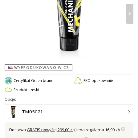
›
WYPRODUKOWANO W CZ
Certyfikat Green brand
EKO opakowanie
Produkt czeski
Opcje:
TM05021
Dostawa
GRATIS powyżej 299,00 zł
(cena regularna 16,90 zł)