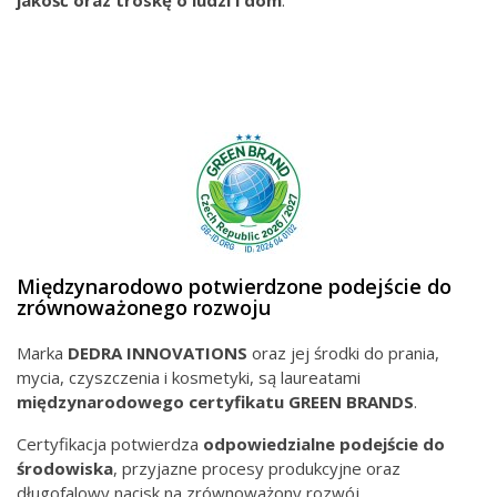
jakość oraz troskę o ludzi i dom
.
Międzynarodowo potwierdzone podejście do
zrównoważonego rozwoju
Marka
DEDRA INNOVATIONS
oraz jej środki do prania,
mycia, czyszczenia i kosmetyki, są laureatami
międzynarodowego
certyfikatu GREEN BRANDS
.
Certyfikacja potwierdza
odpowiedzialne podejście do
środowiska
, przyjazne procesy produkcyjne oraz
długofalowy nacisk na zrównoważony rozwój.