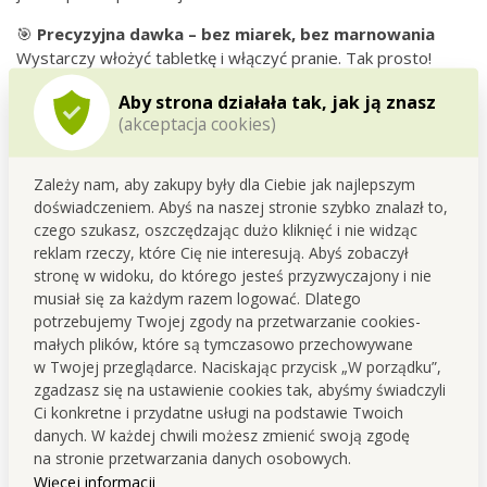
🎯
Precyzyjna dawka – bez miarek, bez marnowania
Wystarczy włożyć tabletkę i włączyć pranie. Tak prosto!
🌿
Ekologiczne zalety produktu
Aby strona działała tak, jak ją znasz
(akceptacja cookies)
naturalne i biodegradowalne środki powierzchniowo
czynne
Zależy nam, aby zakupy były dla Ciebie jak najlepszym
bez wypełniaczy, soli oraz zbędnych dodatków
doświadczeniem. Abyś na naszej stronie szybko znalazł to,
bez alergenów, chloru, fosforanów i perboratu
czego szukasz, oszczędzając dużo kliknięć i nie widząc
nietestowane na zwierzętach
reklam rzeczy, które Cię nie interesują. Abyś zobaczył
odpowiednie do nowoczesnego, ekologicznego prania
stronę w widoku, do którego jesteś przyzwyczajony i nie
📦
Mniej odpadów, mniejszy ślad węglowy
musiał się za każdym razem logować. Dlatego
potrzebujemy Twojej zgody na przetwarzanie cookies-
wysoko skoncentrowane tabletki
małych plików, które są tymczasowo przechowywane
mniejsza ilość odpadów w wodzie
w Twojej przeglądarce. Naciskając przycisk „W porządku”,
kompaktowe i nadające się do recyklingu opakowanie
zgadzasz się na ustawienie cookies tak, abyśmy świadczyli
mniejsza objętość w transporcie oraz przechowywaniu
Ci konkretne i przydatne usługi na podstawie Twoich
danych. W każdej chwili możesz zmienić swoją zgodę
na stronie przetwarzania danych osobowych.
Więcej informacji