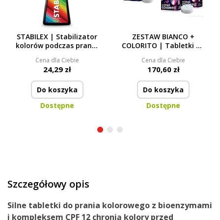
STABILEX | Stabilizator
ZESTAW BIANCO +
kolorów podczas prania
COLORITO | Tabletki do
| chroni & ożywia barwy
prania białego i
Cena dla Ciebie
Cena dla Ciebie
| ECO | 500 ml
kolorowego | 104
24,29 zł
170,60 zł
prania
Do koszyka
Do koszyka
Dostępne
Dostępne
Szczegółowy opis
Silne tabletki do prania kolorowego z bioenzymami
i kompleksem CPF 12 chronią kolory przed