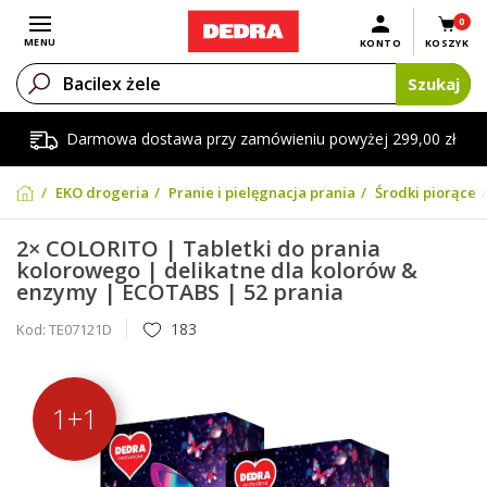
0
Otwórz menu
MENU
KONTO
KOSZYK
Szukaj
Darmowa dostawa przy zamówieniu powyżej 299,00 zł
EKO drogeria
Pranie i pielęgnacja prania
Środki piorące
2× COLORITO | Tabletki do prania
kolorowego | delikatne dla kolorów &
enzymy | ECOTABS | 52 prania
183
Kod:
TE07121D
1+1