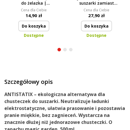
do żelazka |
suszarki zamiast
koncentrat | 200 ml =
chusteczek | 2 szt. |
Cena dla Ciebie
Cena dla Ciebie
1200 ml
przeciw gnieceniu & dla
14,90 zł
27,90 zł
szybszego suszenia
Do koszyka
Do koszyka
Dostępne
Dostępne
Szczegółowy opis
ANTISTATIX – ekologiczna alternatywa dla
chusteczek do suszarki. Neutralizuje ładunki
elektrostatyczne, ułatwia prasowanie i pozostawia
pranie miękkie, bez zagnieceń. Wystarcza na
znacznie dłużej niż jednorazowe chusteczki. O
zapachu magic garden, 500 ml.