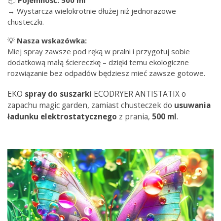
📦
Pojemność: 500 ml
→ Wystarcza wielokrotnie dłużej niż jednorazowe
chusteczki.
💡
Nasza wskazówka:
Miej spray zawsze pod ręką w pralni i przygotuj sobie
dodatkową małą ściereczkę – dzięki temu ekologiczne
rozwiązanie bez odpadów będziesz mieć zawsze gotowe.
EKO
spray
do suszarki
ECODRYER ANTISTATIX o
zapachu magic garden, zamiast chusteczek do
usuwania
ładunku elektrostatycznego
z prania,
500 ml
.