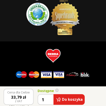
Dostępne
Cena dla Ciebie
33,79
zł
Do koszyka
z VAT
© 2026 Vaše Dedra, s.r.o.