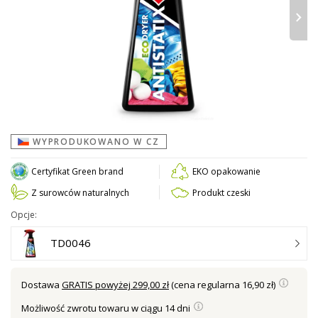
›
WYPRODUKOWANO W CZ
Certyfikat Green brand
EKO opakowanie
Z surowców naturalnych
Produkt czeski
Opcje:
TD0046
Dostawa
GRATIS powyżej 299,00 zł
(cena regularna 16,90 zł)
Możliwość zwrotu towaru w ciągu 14 dni