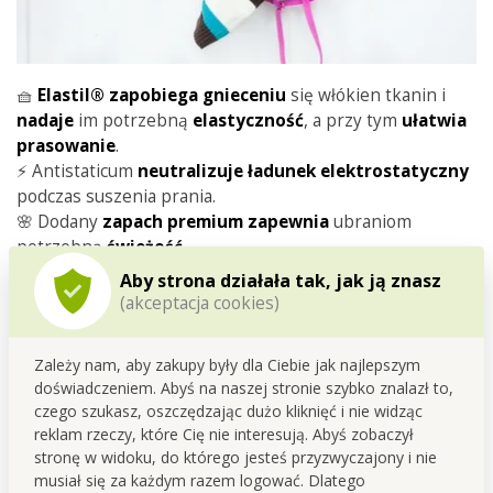
🧺
Elastil® zapobiega gnieceniu
się włókien tkanin i
nadaje
im potrzebną
elastyczność
, a przy tym
ułatwia
prasowanie
.
⚡ Antistaticum
neutralizuje ładunek elektrostatyczny
podczas suszenia prania.
🌸 Dodany
zapach premium zapewnia
ubraniom
potrzebną
świeżość
.
♻️ Stosuj
zamiast
chusteczek
do suszarki – one są
Aby strona działała tak, jak ją znasz
wprawdzie wygodne, ale po każdym użyciu trzeba je
(akceptacja cookies)
wyrzucić. To marnotrawstwo i nieekologiczne
rozwiązanie!
Zależy nam, aby zakupy były dla Ciebie jak najlepszym
💧
Spray wystarcza na znacznie dłużej
, a działa
doświadczeniem. Abyś na naszej stronie szybko znalazł to,
dokładnie tak samo jak wspomniane chusteczki – skład
czego szukasz, oszczędzając dużo kliknięć i nie widząc
aktywnych substancji jest identyczny.
reklam rzeczy, które Cię nie interesują. Abyś zobaczył
stronę w widoku, do którego jesteś przyzwyczajony i nie
musiał się za każdym razem logować. Dlatego