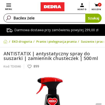
0
Otwórz menu
MENU
KONTO
KOSZYK
Szukaj
Darmowa dostawa przy zamówieniu powyżej 299,00 zł
EKO drogeria
Pranie i pielęgnacja prania
Suszenie i pras
ANTISTATIX | antystatyczny spray do
suszarki | zamiennik chusteczek | 500 ml
899
Kod:
TD0046