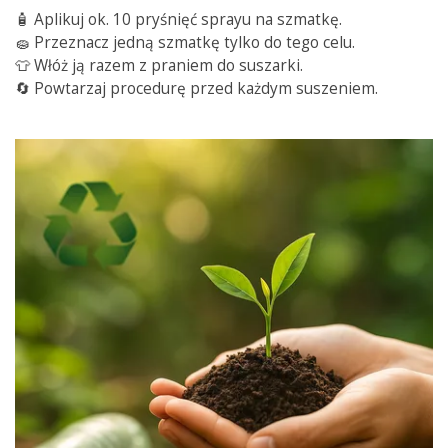
🧴 Aplikuj ok. 10 pryśnięć sprayu na szmatkę.
🧽 Przeznacz jedną szmatkę tylko do tego celu.
👕 Włóż ją razem z praniem do suszarki.
🔄 Powtarzaj procedurę przed każdym suszeniem.