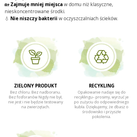
🏡
Zajmuje
mniej
miejsca
w domu niż klasyczne,
nieskoncentrowane środki.
💧
Nie
niszczy
bakterii
w oczyszczalniach ścieków.
ZIELONY PRODUKT
RECYKLING
Bez chloru. Bez nadboranu.
Opakowanie nadaje się do
Bez fosforanów Nigdy nie był,
recyklingu– prosimy, wyrzuć je
nie jest i nie będzie testowany
po zużyciu do odpowiedniego
na zwierzętach.
kubła. Dziękujemy, że dbasz o
środowisko i przyszłe
pokolenia.