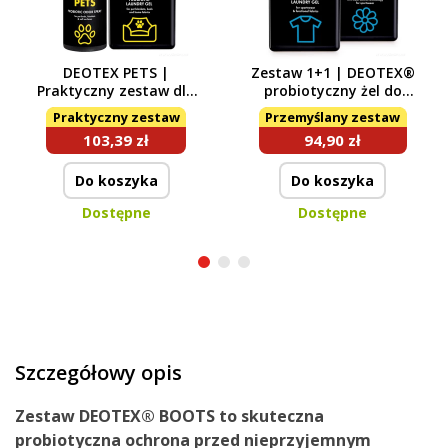
DEOTEX PETS |
Zestaw 1+1 | DEOTEX®
Praktyczny zestaw dla
probiotyczny żel do
domu pełnego
prania odzieży
Praktyczny zestaw
Przemyślany zestaw
zwierzaków |
sportowej & funkcyjnej
103,39 zł
94,90 zł
pochłaniacz zapachów
+ probiotyczny płyn do
& specjalny płynny
płukania tkanin | 1050
środek piorący z
+ 1000 ml
Do koszyka
Do koszyka
probiotykami | 500 ml
Dostępne
Dostępne
+ 525 ml
Szczegółowy opis
Zestaw DEOTEX® BOOTS to skuteczna
probiotyczna ochrona przed nieprzyjemnym