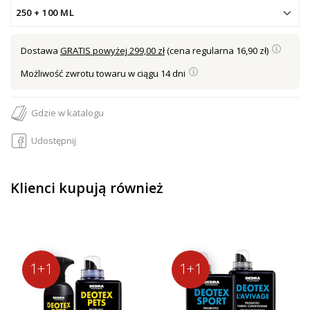
250 + 100 ML
Dostawa
GRATIS powyżej 299,00 zł
(cena regularna 16,90 zł)
Możliwość zwrotu towaru w ciągu 14 dni
Gdzie w katalogu
Udostępnij
Klienci kupują również
1+1
1+1