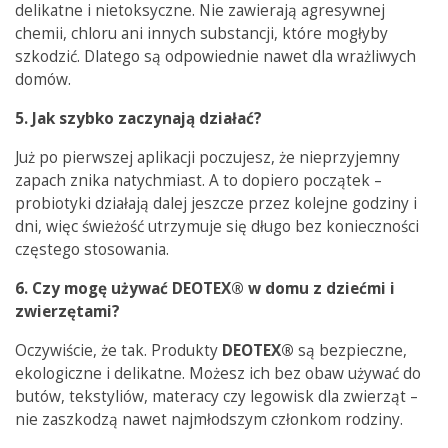
delikatne i nietoksyczne. Nie zawierają agresywnej
chemii, chloru ani innych substancji, które mogłyby
szkodzić. Dlatego są odpowiednie nawet dla wrażliwych
domów.
5. Jak szybko zaczynaj
ą
działa
ć
?
Już po pierwszej aplikacji poczujesz, że nieprzyjemny
zapach znika natychmiast. A to dopiero początek –
probiotyki działają dalej jeszcze przez kolejne godziny i
dni, więc świeżość utrzymuje się długo bez konieczności
częstego stosowania.
6. Czy mog
ę
u
ż
ywa
ć
DEOTEX® w domu z dzie
ć
mi i
zwierz
ę
tami?
Oczywiście, że tak. Produkty
DEOTEX®
są bezpieczne,
ekologiczne i delikatne. Możesz ich bez obaw używać do
butów, tekstyliów, materacy czy legowisk dla zwierząt –
nie zaszkodzą nawet najmłodszym członkom rodziny.