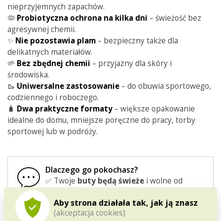
nieprzyjemnych zapachów.
🦠
Probiotyczna ochrona na kilka dni
– świeżość bez
agresywnej chemii.
✨
Nie pozostawia plam
– bezpieczny także dla
delikatnych materiałów.
🌱
Bez zbędnej chemii
– przyjazny dla skóry i
środowiska.
🥾
Uniwersalne zastosowanie
– do obuwia sportowego,
codziennego i roboczego.
🧳
Dwa praktyczne formaty
– większe opakowanie
idealne do domu, mniejsze poręczne do pracy, torby
sportowej lub w podróży.
Dlaczego go pokochasz?
✅ Twoje
buty będą świeże
i wolne od
nieprzyjemnego zapachu.
✅
Działa natychmiast
i utrzymuje efekt
Aby strona działała tak, jak ją znasz
przez kilka dni.
(akceptacja cookies)
✅ Jest
bezpieczny dla obuwia, skóry i