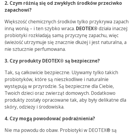
2. Czym ró
ż
ni
ą
si
ę
od zwykłych
ś
rodków przeciwko
zapachowi?
Większość chemicznych środków tylko przykrywa zapach
inną wonią – i ten szybko wraca.
DEOTEX®
działa inaczej:
probiotyki rozkładają samą przyczynę zapachu, więc
świeżość utrzymuje się znacznie dłużej i jest naturalna, a
nie sztucznie perfumowana.
3. Czy produkty DEOTEX® s
ą
bezpieczne?
Tak, są całkowicie bezpieczne. Używamy tylko takich
probiotyków, które są nieszkodliwe i naturalnie
występują w przyrodzie. Są bezpieczne dla Ciebie,
Twoich dzieci oraz zwierząt domowych. Dodatkowo
produkty zostały opracowane tak, aby były delikatne dla
skóry, odzieży i środowiska.
4. Czy mog
ą
powodowa
ć
podra
ż
nienia?
Nie ma powodu do obaw. Probiotyki w DEOTEX® są