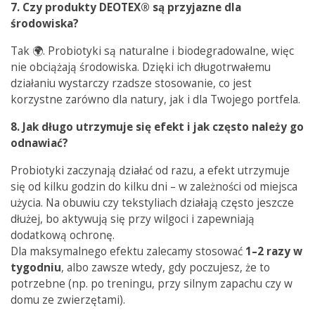
7. Czy produkty DEOTEX® s
ą
przyjazne dla
ś
rodowiska?
Tak 🌍. Probiotyki są naturalne i biodegradowalne, więc
nie obciążają środowiska. Dzięki ich długotrwałemu
działaniu wystarczy rzadsze stosowanie, co jest
korzystne zarówno dla natury, jak i dla Twojego portfela.
8. Jak długo utrzymuje si
ę
efekt i jak cz
ę
sto nale
ż
y go
odnawia
ć
?
Probiotyki zaczynają działać od razu, a efekt utrzymuje
się od kilku godzin do kilku dni – w zależności od miejsca
użycia. Na obuwiu czy tekstyliach działają często jeszcze
dłużej, bo aktywują się przy wilgoci i zapewniają
dodatkową ochronę.
Dla maksymalnego efektu zalecamy stosować
1–2 razy w
tygodniu
, albo zawsze wtedy, gdy poczujesz, że to
potrzebne (np. po treningu, przy silnym zapachu czy w
domu ze zwierzętami).