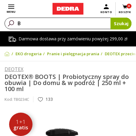
0
Otwórz menu
MENU
KONTO
KOSZYK
Szukaj
Darmowa dostawa przy zamówieniu powyżej 299,00 zł
EKO drogeria
Pranie i pielęgnacja prania
DEOTEX przeci
DEOTEX
DEOTEX® BOOTS | Probiotyczny spray do
obuwia | Do domu & w podróż | 250 ml +
100 ml
133
Kod:
TB0234C
1+1
gratis