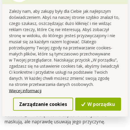
środowiska
.
✅
Nie pozostawia
plam
nawet na
Zależy nam, aby zakupy były dla Ciebie jak najlepszym
delikatnych materiałach.
doświadczeniem. Abyś na naszej stronie szybko znalazł to,
✅ Masz
pewność świeżości
w pracy,
czego szukasz, oszczędzając dużo kliknięć i nie widząc
podczas sportu i na co dzień.
reklam rzeczy, które Cię nie interesują. Abyś zobaczył
✅
Więcej świeżości, więcej możliwości
–
stronę w widoku, do którego jesteś przyzwyczajony i nie
duże opakowanie do regularnego
musiał się za każdym razem logować. Dlatego
stosowania i kompaktowe na wyjazdy.
potrzebujemy Twojej zgody na przetwarzanie cookies-
małych plików, które są tymczasowo przechowywane
❓
FAQ – najcz
ę
stsze pytania o lini
ę
DEOTEX® z
w Twojej przeglądarce. Naciskając przycisk „W porządku”,
probiotykami
zgadzasz się na ustawienie cookies tak, abyśmy świadczyli
Ci konkretne i przydatne usługi na podstawie Twoich
1. Jak działaj
ą
probiotyki w DEOTEX®?
danych. W każdej chwili możesz zmienić swoją zgodę
na stronie przetwarzania danych osobowych.
Wyobraź sobie probiotyki jako „dobre bakterie” 🥰🦠,
Więcej informacji
które pracują dla Ciebie. Po aplikacji „budzą się”, osiadają
na powierzchni i zaczynają „pożerać” zanieczyszczenia
Zarządzanie cookies
W porządku
oraz nieprzyjemne zapachy, które pozostawiły „złe
bakterie 😈🦠”. Dzięki temu zapachu nie tylko nie
maskują, ale naprawdę usuwają jego przyczynę.