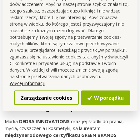
drogerii i kosmetyków.
doświadczeniem. Abyś na naszej stronie szybko znalazł to,
czego szukasz, oszczędzając dużo kliknięć i nie widząc
Podczas opracowywania stawiamy na
funkcjonalność,
reklam rzeczy, które Cię nie interesują. Abyś zobaczył
jakość oraz troskę o ludzi i dom
.
stronę w widoku, do którego jesteś przyzwyczajony i nie
musiał się za każdym razem logować. Dlatego
potrzebujemy Twojej zgody na przetwarzanie cookies-
małych plików, które są tymczasowo przechowywane
w Twojej przeglądarce. Naciskając przycisk „W porządku”,
zgadzasz się na ustawienie cookies tak, abyśmy świadczyli
Ci konkretne i przydatne usługi na podstawie Twoich
danych. W każdej chwili możesz zmienić swoją zgodę
na stronie przetwarzania danych osobowych.
Więcej informacji
Zarządzanie cookies
W porządku
Międzynarodowo potwierdzone podejście do
zrównoważonego rozwoju
Marka
DEDRA INNOVATIONS
oraz jej środki do prania,
mycia, czyszczenia i kosmetyki, są laureatami
międzynarodowego
certyfikatu GREEN BRANDS
.