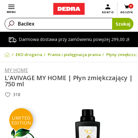
0
Otwórz menu
MENU
KONTO
KOSZYK
Szukaj
Darmowa dostawa przy zamówieniu powyżej 299,00 zł
EKO drogeria
Pranie i pielęgnacja prania
Płyny zmiękczaj
MY HOME
L'AVIVAGE MY HOME | Płyn zmiękczający |
750 ml
318
LIMITED
EDITION