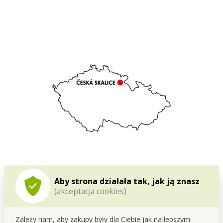
Opracowujemy i produkujemy w Czechach
Aby strona działała tak, jak ją znasz
(akceptacja cookies)
Ten produkt powstaje w naszym własnym zapleczu
produkcyjnym w
Czeskiej
Skalicy
.
Już od
1995
roku zajmujemy się rozwojem oraz produkcją
Zależy nam, aby zakupy były dla Ciebie jak najlepszym