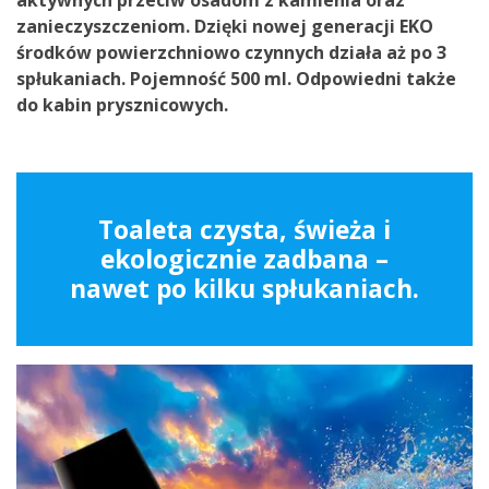
aktywnych przeciw osadom z kamienia oraz
zanieczyszczeniom. Dzięki nowej generacji EKO
środków powierzchniowo czynnych działa aż po 3
spłukaniach. Pojemność 500 ml. Odpowiedni także
do kabin prysznicowych.
Toaleta czysta, świeża i
ekologicznie zadbana –
nawet po kilku spłukaniach.