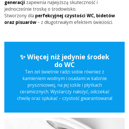
generacji
zapewnia najwyższą skuteczność i
jednocześnie troskę o środowisko.
Stworzony dla
perfekcyjnej
czystości
WC, bidetów
oraz pisuarów
– z długotrwałym efektem świeżości.
✨ Więcej niż jedynie środek
do WC
Ten żel świetnie radzi sobie również z
kamieniem wodnym i osadami w kabinie
prysznicowej, na jej szkle i płytkach
ceramicznych. Wystarczy nałożyć, odczekać
chwilę oraz spłukać – czystość gwarantowana!