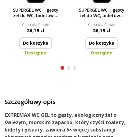
SUPERGEL WC | gęsty
SUPERGEL WC | gęsty
żel do WC, bidetów &
żel do WC, bidetów &
pisuarów | zapach
pisuarów | zapach
Cena dla Ciebie
Cena dla Ciebie
EUCALYPTUS |
ALPINE FRESH |
26,19 zł
26,19 zł
ECOTOILET | 500 ml
ECOTOILET | 500 ml
Do koszyka
Do koszyka
Dostępne
Dostępne
Szczegółowy opis
EXTREMAX WC GEL to gęsty, ekologiczny żel o
świeżym, morskim zapachu, który czyści toalety,
bidety i pisuary, zawiera 5× więcej substancji