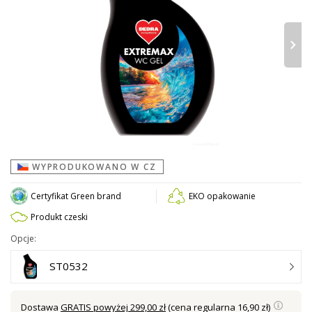
›
WYPRODUKOWANO W CZ
Certyfikat Green brand
EKO opakowanie
Produkt czeski
Opcje:
ST0532
Dostawa
GRATIS powyżej 299,00 zł
(cena regularna 16,90 zł)