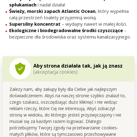
spłukaniach
i nadal działa!
Świeży, morski zapach Atlantic Ocean
, który wypełnia
całą przestrzeń toalety przyjemną wonią.
Supersilny
koncentrat
– wydajny nawet w małej ilości.
Ekologiczne i biodegradowalne środki czyszczące
–
bezpieczne dla środowiska oraz systemu kanalizacyjnego.
🌍
Ekologiczna skuteczność bez
Aby strona działała tak, jak ją znasz
kompromisów
(akceptacja cookies)
EXTREMAX WC GEL
to połączenie siły,
efektywności i zrównoważonego podejścia.
Zależy nam, aby zakupy były dla Ciebie jak najlepszym
Usuwa nawet uporczywe zabrudzenia,
doświadczeniem. Abyś na naszej stronie szybko znalazł to,
pozostawia świeży zapach oraz poczucie
czego szukasz, oszczędzając dużo kliknięć i nie widząc
higienicznej czystości
. Dodatkowo dzięki
nowemu składowi jest
przyjazny naturze i
reklam rzeczy, które Cię nie interesują. Abyś zobaczył
bezpieczny dla kanalizacji
.
stronę w widoku, do którego jesteś przyzwyczajony i nie
Pojemność opakowania:
500 ml
.
musiał się za każdym razem logować. Dlatego
potrzebujemy Twojej zgody na przetwarzanie cookies-
małych plików, które są tymczasowo przechowywane