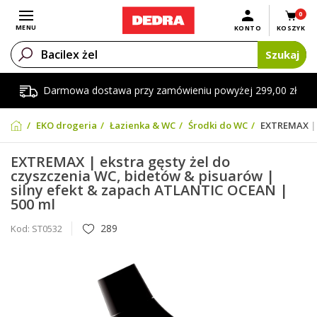
0
Otwórz menu
MENU
KONTO
KOSZYK
Szukaj
Darmowa dostawa przy zamówieniu powyżej 299,00 zł
EKO drogeria
Łazienka & WC
Środki do WC
EXTREMAX | 
EXTREMAX | ekstra gęsty żel do
czyszczenia WC, bidetów & pisuarów |
silny efekt & zapach ATLANTIC OCEAN |
500 ml
289
Kod:
ST0532