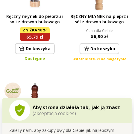
Ręczny młynek do pieprzu i
RĘCZNY MŁYNEK na pieprz i
soli z drewna bukowego
sól z drewna bukowego
GoEco® wys. 26 cm
ZNIŻKA 10 zł
Cena dla Ciebie
56,90 zł
65,79 zł
Do koszyka
Do koszyka
Dostępne
Ostatnie sztuki na magazynie
Aby strona działała tak, jak ją znasz
(akceptacja cookies)
RĘCZNY MŁYNEK do pieprzu i
Zależy nam, aby zakupy były dla Ciebie jak najlepszym