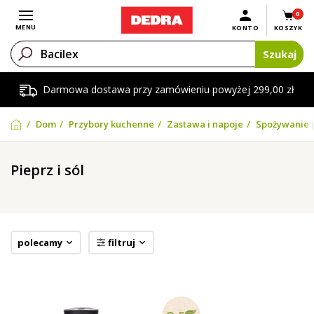
0
Otwórz menu
MENU
KONTO
KOSZYK
Szukaj
Darmowa dostawa przy zamówieniu powyżej 299,00 zł
Dom
Przybory kuchenne
Zastawa i napoje
Spożywanie 
Pieprz i sól
polecamy
filtruj