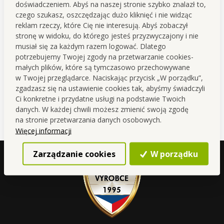
soli z drewna bukowego
doświadczeniem. Abyś na naszej stronie szybko znalazł to,
GoEco® mahoń, wys. 25 cm
czego szukasz, oszczędzając dużo kliknięć i nie widząc
Cena dla Ciebie
46,90 zł
reklam rzeczy, które Cię nie interesują. Abyś zobaczył
stronę w widoku, do którego jesteś przyzwyczajony i nie
Do koszyka
musiał się za każdym razem logować. Dlatego
potrzebujemy Twojej zgody na przetwarzanie cookies-
Ostatnie sztuki na magazynie
małych plików, które są tymczasowo przechowywane
w Twojej przeglądarce. Naciskając przycisk „W porządku”,
zgadzasz się na ustawienie cookies tak, abyśmy świadczyli
Ci konkretne i przydatne usługi na podstawie Twoich
danych. W każdej chwili możesz zmienić swoją zgodę
na stronie przetwarzania danych osobowych.
Więcej informacji
Zarządzanie cookies
W porządku