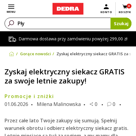
0
Otwórz menu
MENU
KONTO
KOSZYK
Szukaj
Darmowa dostawa przy zamówieniu powyżej 299,00 zł
Gorące nowości
Zyskaj elektryczny siekacz GRATIS za swo
Zyskaj elektryczny siekacz GRATIS
za swoje letnie zakupy!
Promocje i zniżki
01.06.2026
Milena Malinowska
0
0
Przez całe lato Twoje zakupy się sumują. Spełnij
warunek obrotu i odbierz elektryczny siekacz gratis.
Letnie miesiące są tuż za rogiem, a my mamy dla