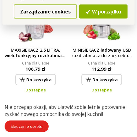
Zarządzanie cookies
W porządku
MAXISIEKACZ 2,5 LITRA,
MINISIEKACZ ładowany USB
wielofunkcyjny rozdrabniacz
rozdrabniacz do ziół, cebuli,
żywności, szklane naczynie
czosnku i miękkich owoców
Cena dla Ciebie
Cena dla Ciebie
SYSTEMAT
SYSTEMAT
186,79 zł
112,99 zł
Do koszyka
Do koszyka
Dostępne
Dostępne
Nie przegap okazji, aby ułatwić sobie letnie gotowanie i
zyskać nowego pomocnika do swojej kuchni!
Śledzenie obrotu