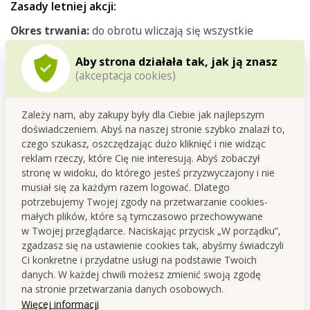
Zasady letniej akcji:
Okres trwania:
do obrotu wliczają się wszystkie
zafakturowane zamówienia złożone w okresie od 01.06
Aby strona działała tak, jak ją znasz
do 31.08.2026 r.
(akceptacja cookies)
Naliczanie obrotu:
produkty opłacone prowizjami nie są
wliczane do obrotu.
Ograniczenie:
jeden klient = jeden prezent.
Zależy nam, aby zakupy były dla Ciebie jak najlepszym
Kiedy otrzymasz prezent:
prezent zostanie
doświadczeniem. Abyś na naszej stronie szybko znalazł to,
automatycznie dodany do Twojego zamówienia po
czego szukasz, oszczędzając dużo kliknięć i nie widząc
05.09.2026 r.
reklam rzeczy, które Cię nie interesują. Abyś zobaczył
stronę w widoku, do którego jesteś przyzwyczajony i nie
Do kiedy możesz go wybrać:
prezent możesz wybrać w
musiał się za każdym razem logować. Dlatego
koszyku aż do 31.10.2026 r.
potrzebujemy Twojej zgody na przetwarzanie cookies-
Informowanie:
o spełnieniu warunków poinformujemy
małych plików, które są tymczasowo przechowywane
Cię e-mailem.
w Twojej przeglądarce. Naciskając przycisk „W porządku”,
Śledzenie:
swoje bieżące postępy i obrót możesz w
zgadzasz się na ustawienie cookies tak, abyśmy świadczyli
każdej chwili sprawdzić w swoim profilu (MENU: Akcja
Ci konkretne i przydatne usługi na podstawie Twoich
lato 2026).
danych. W każdej chwili możesz zmienić swoją zgodę
na stronie przetwarzania danych osobowych.
Więcej informacji