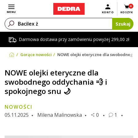
0
Otwórz menu
MENU
KONTO
KOSZYK
Szukaj
Darmowa dostawa przy zamówieniu powyżej 299,00 zł
Gorące nowości
NOWE olejki eteryczne dla swobodnego o
NOWE olejki eteryczne dla
swobodnego oddychania 💨 i
spokojnego snu 🌙
NOWOŚCI
05.11.2025
Milena Malinowska
0
1