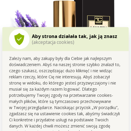
Aby strona działała tak, jak ją znasz
(akceptacja cookies)
Zależy nam, aby zakupy były dla Ciebie jak najlepszym
doświadczeniem. Abyś na naszej stronie szybko znalazł to,
czego szukasz, oszczędzając dużo kliknięć i nie widząc
reklam rzeczy, które Cię nie interesują. Abyś zobaczył
stronę w widoku, do którego jesteś przyzwyczajony i nie
musiał się za każdym razem logować. Dlatego
potrzebujemy Twojej zgody na przetwarzanie cookies-
małych plików, które są tymczasowo przechowywane
w Twojej przeglądarce. Naciskając przycisk „W porządku”,
💜
LAVAZEN
– spray z olejkami eterycznymi
zgadzasz się na ustawienie cookies tak, abyśmy świadczyli
Ci konkretne i przydatne usługi na podstawie Twoich
Lawenda 30 ml
danych. W każdej chwili możesz zmienić swoją zgodę