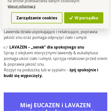
Przynosi uczucie
spokoju, harmonii i ukojenia po dniu
na stronie przetwarzania danych osobowych.
pełnym wrażeń
.
Więcej informacji
Pomaga rozładować napięcie oraz stres, wprowadza
spokojną atmosferę przed snem i wieczorny relaks
.
Zarządzanie cookies
W porządku
Czy wiesz, że...
Lawenda działa uspokajająco i relaksująco, poprawia
jakość snu oraz pomaga odprężyć ciało i umysł.
👉
LAVAZEN – „senek” dla spokojnego snu
Spray z olejkami eterycznymi lawendy & eukaliptusa
pomaga ukoić ciało i umysł, sprzyja relaksowi przed snem
& poprawia jakość snu.
Rozpyl na poduszkę lub w sypialni –
śpij spokojnie i
budź się wypoczęty.
Miej EUCAZEN i LAVAZEN