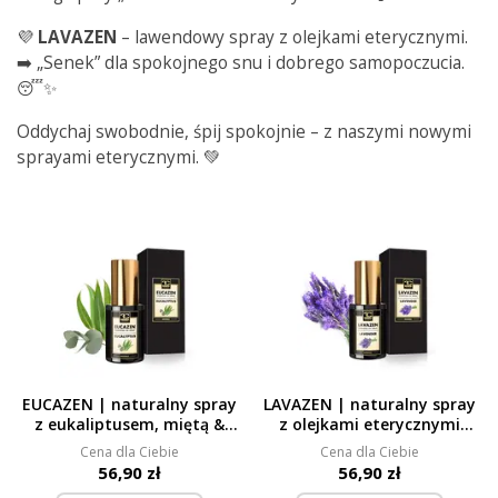
💜
LAVAZEN
– lawendowy spray z olejkami eterycznymi.
➡️ „Senek” dla spokojnego snu i dobrego samopoczucia.
😴✨
Oddychaj swobodnie, śpij spokojnie – z naszymi nowymi
sprayami eterycznymi. 💚
EUCAZEN | naturalny spray
LAVAZEN | naturalny spray
z eukaliptusem, miętą &
z olejkami eterycznymi
mentolem | przyjemne
lawendy & eukaliptusa |
Cena dla Ciebie
Cena dla Ciebie
oddychanie przy „katarku” &
„senek” dla spokojnego snu,
56,90 zł
56,90 zł
natychmiastowe
relaksu & dobrego