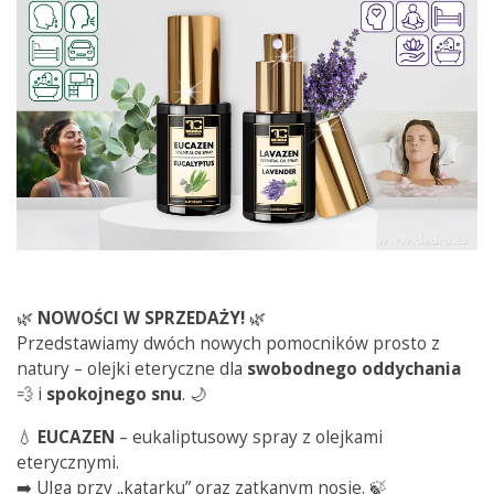
🌿
NOWOŚCI W SPRZEDAŻY!
🌿
Przedstawiamy dwóch nowych pomocników prosto z
natury – olejki eteryczne dla
swobodnego
oddychania
💨 i
spokojnego
snu
. 🌙
💧
EUCAZEN
– eukaliptusowy spray z olejkami
eterycznymi.
➡️ Ulga przy „katarku” oraz zatkanym nosie. 🍃