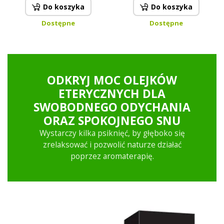
odświeżenie | 30 ml
samopoczucia | 30 ml
Do koszyka
Do koszyka
Dostępne
Dostępne
ODKRYJ MOC OLEJKÓW
ETERYCZNYCH DLA
SWOBODNEGO ODYCHANIA
ORAZ SPOKOJNEGO SNU
Wystarczy kilka psiknięć, by głęboko się
zrelaksować i pozwolić naturze działać
poprzez aromaterapię.