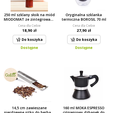
250 ml szklany słoik na miód
Oryginalna szklanka
MIODOMAT ze zintegrowaną
termiczna BOROSIL 70 ml
miodołyżeczką
Cena dla Ciebie
Cena dla Ciebie
18,90 zł
27,90 zł
Do koszyka
Do koszyka
Dostępne
Dostępne
14,5 cm zawieszane
160 ml MOKA ESPRESSO
nierdzewne sitko do herbaty
ciśnieniowy dzbanek do