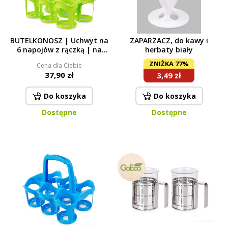
BUTELKONOSZ | Uchwyt na
ZAPARZACZ, do kawy i
6 napojów z rączką | na
herbaty biały
butelki, kubki | zielony
ZNIŻKA 77%
Cena dla Ciebie
37,90 zł
3,49 zł
Do koszyka
Do koszyka
Dostępne
Dostępne