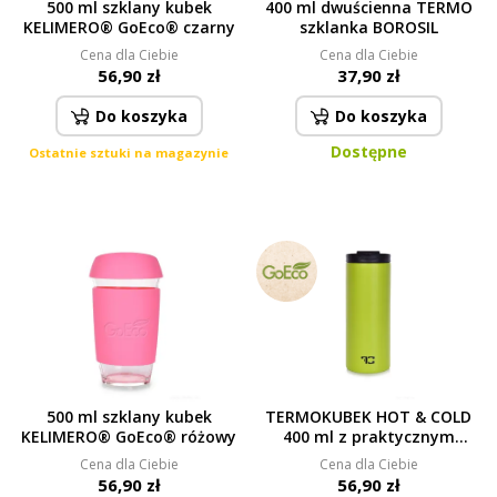
500 ml szklany kubek
400 ml dwuścienna TERMO
KELIMERO® GoEco® czarny
szklanka BOROSIL
Cena dla Ciebie
Cena dla Ciebie
56,90 zł
37,90 zł
Do koszyka
Do koszyka
Dostępne
Ostatnie sztuki na magazynie
500 ml szklany kubek
TERMOKUBEK HOT & COLD
KELIMERO® GoEco® różowy
400 ml z praktycznym
wieczkiem, na zimne i ciepłe
Cena dla Ciebie
Cena dla Ciebie
napoje
56,90 zł
56,90 zł