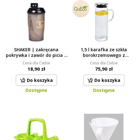
SHAKER | zakręcana
1,5 l karafka ze szkła
pokrywka i zawór do picia +
borokrzemowego z
sitko do mieszania |
nierdzewną zatyczką
Cena dla Ciebie
Cena dla Ciebie
PROTEIN SUPREME 600 ml
BOROSIL GLASS
18,90 zł
75,90 zł
Do koszyka
Do koszyka
Dostępne
Dostępne