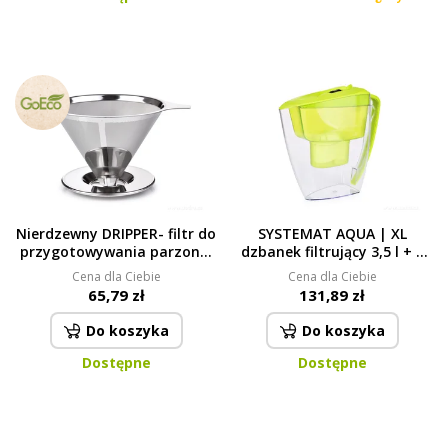
Nierdzewny DRIPPER- filtr do
SYSTEMAT AQUA | XL
przygotowywania parzonej
dzbanek filtrujący 3,5 l + 1
kawy
filtr wodny GRATIS | czysta i
Cena dla Ciebie
Cena dla Ciebie
smaczna woda bez chloru |
65,79 zł
131,89 zł
zielony
Do koszyka
Do koszyka
Dostępne
Dostępne