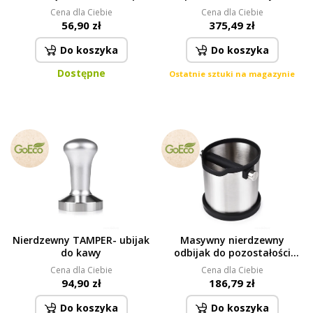
silikonową pokrywką i
podstawka ociekowa
Cena dla Ciebie
Cena dla Ciebie
opaską | zielony
56,90 zł
375,49 zł
Do koszyka
Do koszyka
Dostępne
Ostatnie sztuki na magazynie
Nierdzewny TAMPER- ubijak
Masywny nierdzewny
do kawy
odbijak do pozostałości
kawy z kolby ekspresu
Cena dla Ciebie
Cena dla Ciebie
94,90 zł
186,79 zł
Do koszyka
Do koszyka