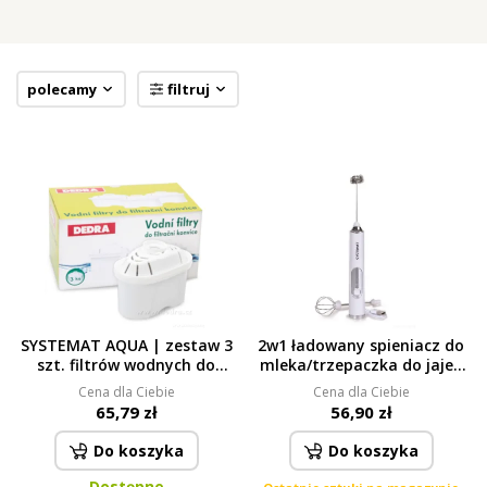
polecamy
filtruj
SYSTEMAT AQUA | zestaw 3
2w1 ładowany spieniacz do
szt. filtrów wodnych do
mleka/trzepaczka do jajek
dzbanka filtrującego | z
biały
Cena dla Ciebie
Cena dla Ciebie
aktywnym węglem dla
65,79 zł
56,90 zł
czystej i smacznej wody
Do koszyka
Do koszyka
Dostępne