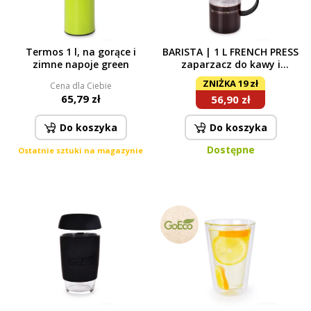
Termos 1 l, na gorące i
BARISTA | 1 L FRENCH PRESS
zimne napoje green
zaparzacz do kawy i
herbaty z borokrzemowego
ZNIŻKA 19 zł
Cena dla Ciebie
szkła | czarny
65,79 zł
56,90 zł
Do koszyka
Do koszyka
Dostępne
Ostatnie sztuki na magazynie