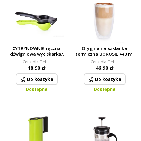
CYTRYNOWNIK ręczna
Oryginalna szklanka
dźwigniowa wyciskarka/
termiczna BOROSIL 440 ml
praska do cytryn i limonek
Cena dla Ciebie
Cena dla Ciebie
18,90 zł
46,90 zł
Do koszyka
Do koszyka
Dostępne
Dostępne