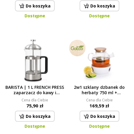
Do koszyka
Do koszyka
Dostępne
Dostępne
BARISTA | 1 L FRENCH PRESS
2w1 szklany dzbanek do
zaparzacz do kawy i
herbaty 750 ml +
herbaty z borokrzemowego
podgrzewacz ceramiczny,
Cena dla Ciebie
Cena dla Ciebie
szkła | stalowy
BOROSIL GLASS
75,90 zł
169,59 zł
Do koszyka
Do koszyka
Dostępne
Dostępne