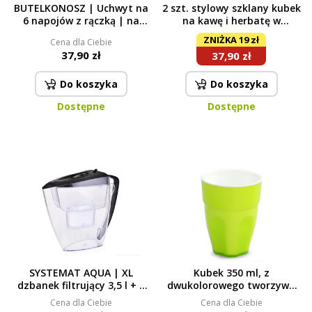
BUTELKONOSZ | Uchwyt na
2 szt. stylowy szklany kubek
6 napojów z rączką | na
na kawę i herbatę w
butelki, kubki | niebieski
nierdzewnym stojaku
ZNIŻKA 19 zł
Cena dla Ciebie
37,90 zł
37,90 zł
Do koszyka
Do koszyka
Dostępne
Dostępne
SYSTEMAT AQUA | XL
Kubek 350 ml, z
dzbanek filtrujący 3,5 l + 1
dwukolorowego tworzywa
filtr wodny GRATIS | czysta i
sztucznego zielony
Cena dla Ciebie
Cena dla Ciebie
smaczna woda bez chloru |