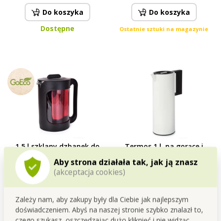
Do koszyka
Do koszyka
Dostępne
Ostatnie sztuki na magazynie
1,5 l szklany dzbanek do
Termos 1 l, na gorące i
kawy cold brew lub herbaty,
zimne napoje white
Aby strona działała tak, jak ją znasz
BOROSIL GLASS
Cena dla Ciebie
Cena dla Ciebie
(akceptacja cookies)
112,99 zł
65,79 zł
Do koszyka
Do koszyka
Zależy nam, aby zakupy były dla Ciebie jak najlepszym
doświadczeniem. Abyś na naszej stronie szybko znalazł to,
Dostępne
Dostępne
czego szukasz, oszczędzając dużo kliknięć i nie widząc