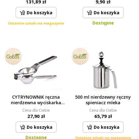
131,89 zł
9,90 zł
czarny
Do koszyka
Do koszyka
Dostępne
Ostatnie sztuki na magazynie
CYTRYNOWNIK ręczna
500 ml nierdzewny ręczny
nierdzewna wyciskarka
spieniacz mleka
dźwigniowa praska do
Cena dla Ciebie
Cena dla Ciebie
cytryn i limonek
27,90 zł
65,79 zł
Do koszyka
Do koszyka
Dostępne
Ostatnie sztuki na magazynie