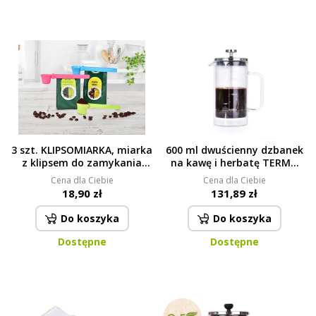
3 szt. KLIPSOMIARKA, miarka
600 ml dwuścienny dzbanek
z klipsem do zamykania
na kawę i herbatę TERMO
woreczka
FRENCH PRESS
Cena dla Ciebie
Cena dla Ciebie
18,90 zł
131,89 zł
Do koszyka
Do koszyka
Dostępne
Dostępne