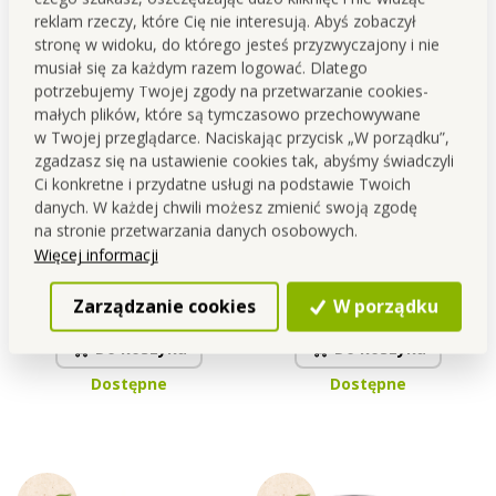
reklam rzeczy, które Cię nie interesują. Abyś zobaczył
stronę w widoku, do którego jesteś przyzwyczajony i nie
musiał się za każdym razem logować. Dlatego
potrzebujemy Twojej zgody na przetwarzanie cookies-
małych plików, które są tymczasowo przechowywane
w Twojej przeglądarce. Naciskając przycisk „W porządku”,
zgadzasz się na ustawienie cookies tak, abyśmy świadczyli
Ci konkretne i przydatne usługi na podstawie Twoich
danych. W każdej chwili możesz zmienić swoją zgodę
na stronie przetwarzania danych osobowych.
500 ml nierdzewny kubek
300 ml dwuścienny
Więcej informacji
KELIMERO® z silikonowym
nierdzewny kubek termiczny
paskiem i pokrywką
Cena dla Ciebie
Cena dla Ciebie
Zarządzanie cookies
W porządku
37,90 zł
43,19 zł
Do koszyka
Do koszyka
Dostępne
Dostępne