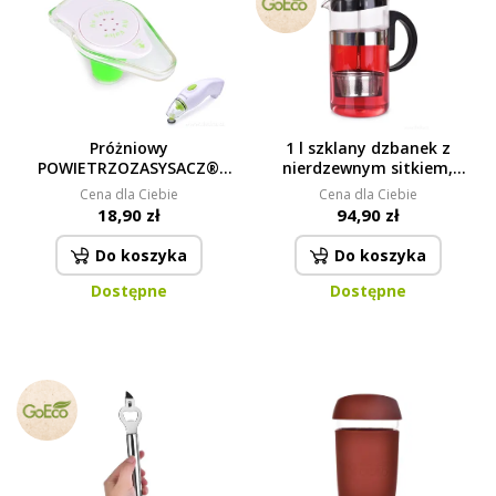
Próżniowy
1 l szklany dzbanek z
POWIETRZOZASYSACZ®
nierdzewnym sitkiem,
korek do butelek
BOROSIL GLASS
Cena dla Ciebie
Cena dla Ciebie
18,90 zł
94,90 zł
Do koszyka
Do koszyka
Dostępne
Dostępne