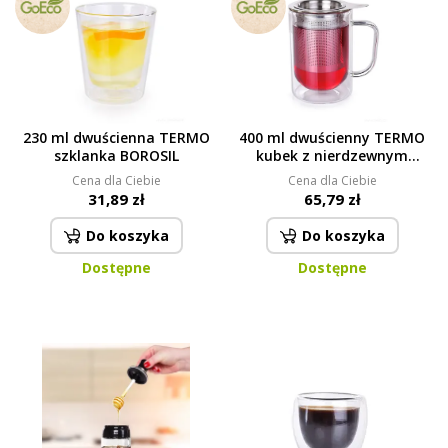
230 ml dwuścienna TERMO
400 ml dwuścienny TERMO
szklanka BOROSIL
kubek z nierdzewnym
sitkiem BOROSIL DOUBLE-
Cena dla Ciebie
Cena dla Ciebie
GLASS
31,89 zł
65,79 zł
Do koszyka
Do koszyka
Dostępne
Dostępne