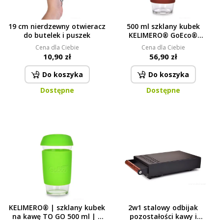
19 cm nierdzewny otwieracz
500 ml szklany kubek
do butelek i puszek
KELIMERO® GoEco®
czekoladowy
Cena dla Ciebie
Cena dla Ciebie
10,90 zł
56,90 zł
Do koszyka
Do koszyka
Dostępne
Dostępne
KELIMERO® | szklany kubek
2w1 stalowy odbijak
na kawę TO GO 500 ml | z
pozostałości kawy i