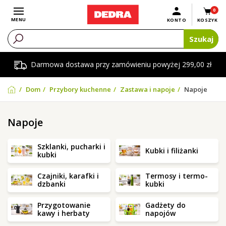
0
Otwórz menu
MENU
KONTO
KOSZYK
Szukaj
Darmowa dostawa przy zamówieniu powyżej 299,00 zł
Dom
Przybory kuchenne
Zastawa i napoje
Napoje
Napoje
Szklanki, pucharki i
Kubki i filiżanki
kubki
Czajniki, karafki i
Termosy i termo-
dzbanki
kubki
Przygotowanie
Gadżety do
kawy i herbaty
napojów