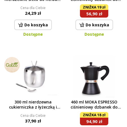
liściastej
przygotowania kawy, 3
ZNIŻKA 19 zł
Cena dla Ciebie
filiżanki
24,29 zł
56,90 zł
Do koszyka
Do koszyka
Dostępne
Dostępne
300 ml nierdzewna
460 ml MOKA ESPRESSO
cukierniczka z łyżeczką i
ciśnieniowy dzbanek do
wieczkiem
przygotowania kawy, na 9
ZNIŻKA 18 zł
Cena dla Ciebie
filiżanek
37,90 zł
94,90 zł