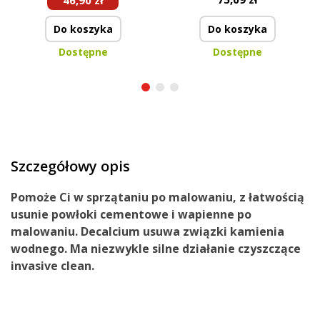
46,90 zł
500 ml + 200 ml
Do koszyka
Do koszyka
Dostępne
Dostępne
Szczegółowy opis
Pomoże Ci w sprzątaniu po malowaniu, z łatwością
usunie
powłoki
cementowe
i
wapienne
po
malowaniu
. Decalcium usuwa związki kamienia
wodnego. Ma niezwykle silne działanie czyszczące
invasive clean.