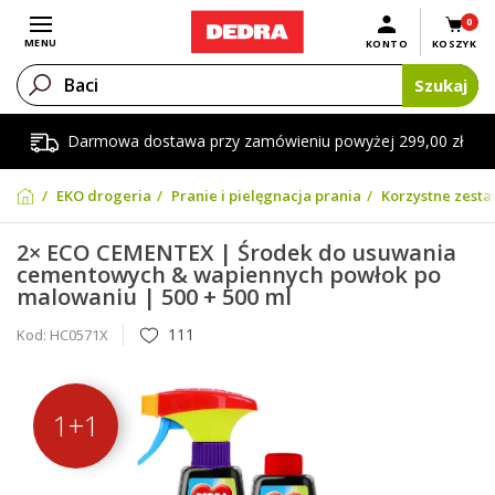
0
Otwórz menu
MENU
KONTO
KOSZYK
Szukaj
Darmowa dostawa przy zamówieniu powyżej 299,00 zł
EKO drogeria
Pranie i pielęgnacja prania
Korzystne zesta
2× ECO CEMENTEX | Środek do usuwania
cementowych & wapiennych powłok po
malowaniu | 500 + 500 ml
111
Kod:
HC0571X
1+1