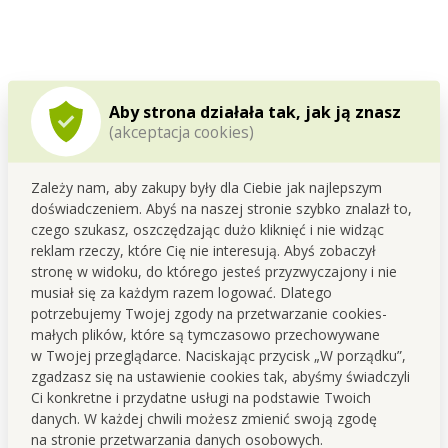
Aby strona działała tak, jak ją znasz
(akceptacja cookies)
Zależy nam, aby zakupy były dla Ciebie jak najlepszym
doświadczeniem. Abyś na naszej stronie szybko znalazł to,
czego szukasz, oszczędzając dużo kliknięć i nie widząc
reklam rzeczy, które Cię nie interesują. Abyś zobaczył
stronę w widoku, do którego jesteś przyzwyczajony i nie
musiał się za każdym razem logować. Dlatego
potrzebujemy Twojej zgody na przetwarzanie cookies-
Opracowujemy i produkujemy w Czechach
małych plików, które są tymczasowo przechowywane
w Twojej przeglądarce. Naciskając przycisk „W porządku”,
Ten produkt powstaje w naszym własnym zapleczu
zgadzasz się na ustawienie cookies tak, abyśmy świadczyli
produkcyjnym w
Czeskiej
Skalicy
.
Ci konkretne i przydatne usługi na podstawie Twoich
Już od
1995
roku zajmujemy się rozwojem oraz produkcją
danych. W każdej chwili możesz zmienić swoją zgodę
drogerii i kosmetyków.
na stronie przetwarzania danych osobowych.