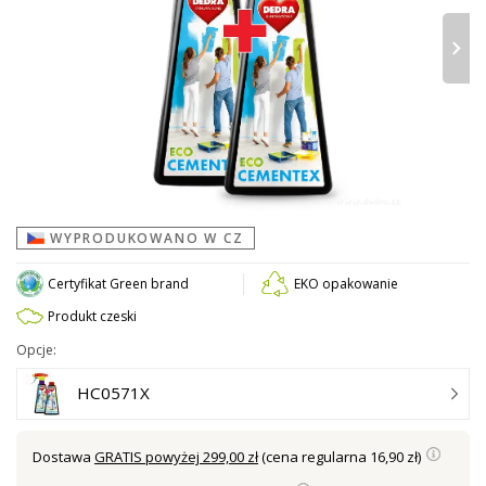
›
WYPRODUKOWANO W CZ
Certyfikat Green brand
EKO opakowanie
Produkt czeski
Opcje:
HC0571X
Dostawa
GRATIS powyżej 299,00 zł
(cena regularna 16,90 zł)