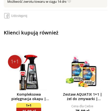
Możliwość zwrotu towaru w ciągu 14 dni
Udostępnij
Klienci kupują również
1+1
Kompleksowa
Zestaw AQUATIX 1+1 |
pielęgnacja okapu |
żel do zmywarki |
Środek czyszczący +
ULTRA RAPID + ALL
1+1
Cena dla Ciebie
spray impregnujący |
INCLUSIVE | 115 myć
75,09 zł