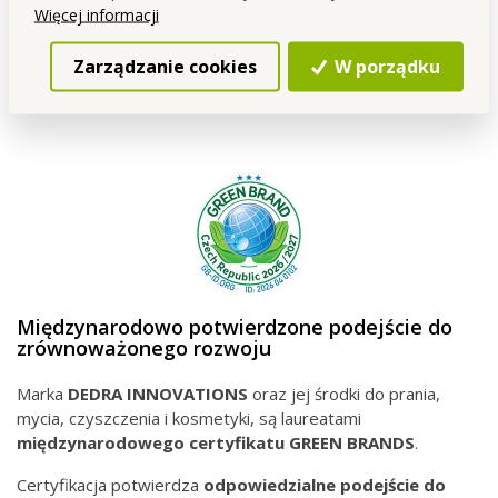
Więcej informacji
Podczas opracowywania stawiamy na
funkcjonalność,
jakość oraz troskę o ludzi i dom
.
Zarządzanie cookies
W porządku
Międzynarodowo potwierdzone podejście do
zrównoważonego rozwoju
Marka
DEDRA INNOVATIONS
oraz jej środki do prania,
mycia, czyszczenia i kosmetyki, są laureatami
międzynarodowego
certyfikatu GREEN BRANDS
.
Certyfikacja potwierdza
odpowiedzialne podejście do