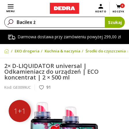
0
Otwórz menu
MENU
KONTO
KOSZYK
Szukaj
Darmowa dostawa przy zamówieniu powyżej 299,00 zł
EKO drogeria
Kuchnia & naczynia
Środki do czyszczenia 
2× D-LIQUIDATOR universal |
Odkamieniacz do urządzeń | ECO
koncentrat | 2 × 500 ml
91
Kod:
GE0099UC
1+1