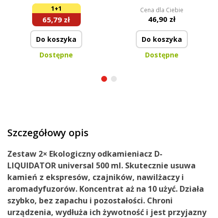
pojemnika na mleko
1+1
Cena dla Ciebie
MILKY WAY
46,90 zł
65,79 zł
Do koszyka
Do koszyka
Dostępne
Dostępne
Szczegółowy opis
Zestaw 2× Ekologiczny odkamieniacz D-
LIQUIDATOR universal 500 ml. Skutecznie usuwa
kamień z ekspresów, czajników, nawilżaczy i
aromadyfuzorów. Koncentrat aż na 10 użyć. Działa
szybko, bez zapachu i pozostałości. Chroni
urządzenia, wydłuża ich żywotność i jest przyjazny