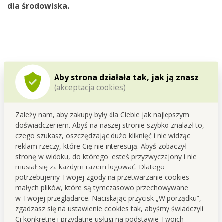
dla środowiska.
Aby strona działała tak, jak ją znasz
(akceptacja cookies)
Zależy nam, aby zakupy były dla Ciebie jak najlepszym
doświadczeniem. Abyś na naszej stronie szybko znalazł to,
czego szukasz, oszczędzając dużo kliknięć i nie widząc
reklam rzeczy, które Cię nie interesują. Abyś zobaczył
stronę w widoku, do którego jesteś przyzwyczajony i nie
musiał się za każdym razem logować. Dlatego
potrzebujemy Twojej zgody na przetwarzanie cookies-
małych plików, które są tymczasowo przechowywane
w Twojej przeglądarce. Naciskając przycisk „W porządku”,
Opracowujemy i produkujemy w Czechach
zgadzasz się na ustawienie cookies tak, abyśmy świadczyli
Ci konkretne i przydatne usługi na podstawie Twoich
Ten produkt powstaje w naszym własnym zapleczu