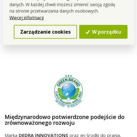
danych. W każdej chwili możesz zmienić swoją zgodę
produkcyjnym w
Czeskiej
Skalicy
.
na stronie przetwarzania danych osobowych.
Już od
1995
roku zajmujemy się rozwojem oraz produkcją
Więcej informacji
drogerii i kosmetyków.
Podczas opracowywania stawiamy na
funkcjonalność,
Zarządzanie cookies
W porządku
jakość oraz troskę o ludzi i dom
.
Międzynarodowo potwierdzone podejście do
zrównoważonego rozwoju
Marka
DEDRA INNOVATIONS
oraz jej środki do prania,