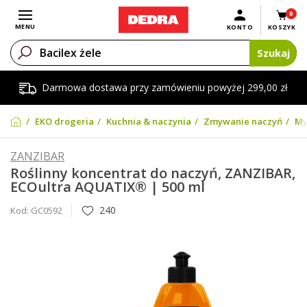
0
Otwórz menu
MENU
KONTO
KOSZYK
Szukaj
Darmowa dostawa przy zamówieniu powyżej 299,00 zł
EKO drogeria
Kuchnia & naczynia
Zmywanie naczyń
My
ZANZIBAR
Roślinny koncentrat do naczyń, ZANZIBAR,
ECOultra AQUATIX® | 500 ml
240
Kod:
GC0592