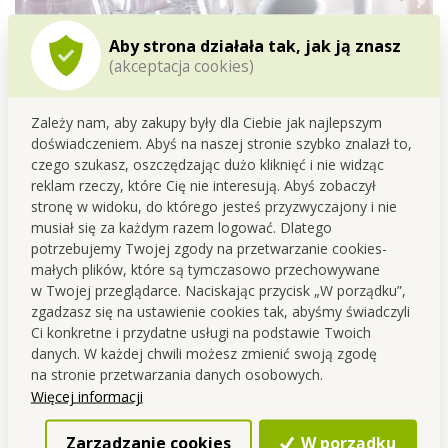
Aby strona działała tak, jak ją znasz
(akceptacja cookies)
Zależy nam, aby zakupy były dla Ciebie jak najlepszym
doświadczeniem. Abyś na naszej stronie szybko znalazł to,
czego szukasz, oszczędzając dużo kliknięć i nie widząc
reklam rzeczy, które Cię nie interesują. Abyś zobaczył
stronę w widoku, do którego jesteś przyzwyczajony i nie
musiał się za każdym razem logować. Dlatego
Zawiera specjalny składnik, który
zapobiega
potrzebujemy Twojej zgody na przetwarzanie cookies-
powstawaniu zaschniętych kropelek
z wody po
małych plików, które są tymczasowo przechowywane
wyschnięciu.
w Twojej przeglądarce. Naciskając przycisk „W porządku”,
zgadzasz się na ustawienie cookies tak, abyśmy świadczyli
Ci konkretne i przydatne usługi na podstawie Twoich
danych. W każdej chwili możesz zmienić swoją zgodę
na stronie przetwarzania danych osobowych.
Więcej informacji
Zarządzanie cookies
W porządku