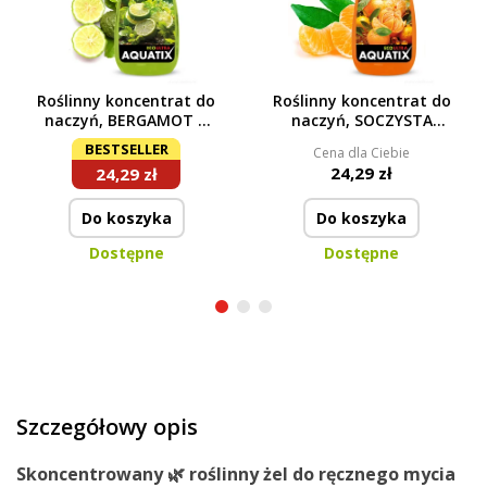
Roślinny koncentrat do
Roślinny koncentrat do
naczyń, BERGAMOT &
naczyń, SOCZYSTA
LEMON, ECOultra
MANDARYNKA, ECOultra
BESTSELLER
Cena dla Ciebie
AQUATIX®
AQUATIX®
24,29 zł
24,29 zł
Do koszyka
Do koszyka
Dostępne
Dostępne
Szczegółowy opis
Skoncentrowany 🌿
roślinny
żel
do ręcznego mycia