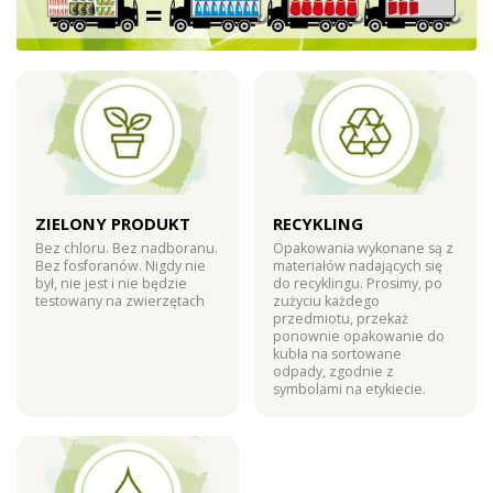
ZIELONY PRODUKT
RECYKLING
Bez chloru. Bez nadboranu.
Opakowania wykonane są z
Bez fosforanów. Nigdy nie
materiałów nadających się
był, nie jest i nie będzie
do recyklingu. Prosimy, po
testowany na zwierzętach
zużyciu każdego
przedmiotu, przekaż
ponownie opakowanie do
kubła na sortowane
odpady, zgodnie z
symbolami na etykiecie.