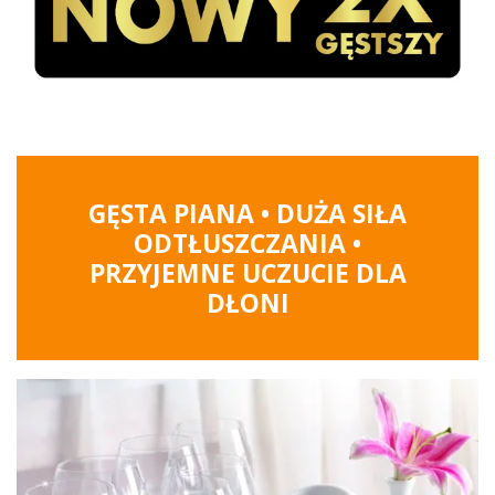
GĘSTA PIANA • DUŻA SIŁA
ODTŁUSZCZANIA •
PRZYJEMNE UCZUCIE DLA
DŁONI