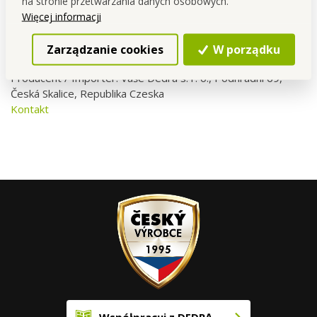
na stronie przetwarzania danych osobowych.
oraz z myślą o długofalowej wartości.
Więcej informacji
Zarządzanie cookies
W porządku
Producent / Importer: Vaše Dedra s. r. o., Podhradní 69,
Česká Skalice, Republika Czeska
Kontakt