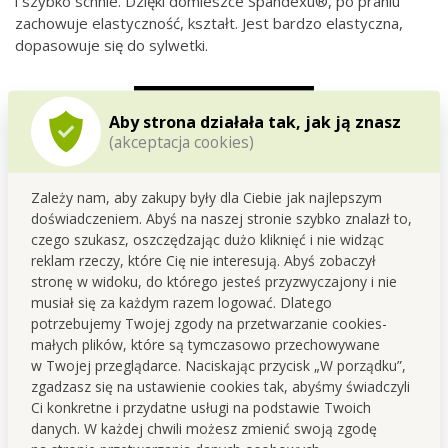
i szybko schnie. Dzięki domieszce Spandexu®, po praniu
zachowuje elastyczność, kształt. Jest bardzo elastyczna,
dopasowuje się do sylwetki.
Aby strona działała tak, jak ją znasz
(akceptacja cookies)
Zależy nam, aby zakupy były dla Ciebie jak najlepszym
doświadczeniem. Abyś na naszej stronie szybko znalazł to,
czego szukasz, oszczędzając dużo kliknięć i nie widząc
reklam rzeczy, które Cię nie interesują. Abyś zobaczył
stronę w widoku, do którego jesteś przyzwyczajony i nie
FC DEDRA exclusive
musiał się za każdym razem logować. Dlatego
potrzebujemy Twojej zgody na przetwarzanie cookies-
Linia produktowa
FC DEDRA exclusive
kładzie nacisk na
małych plików, które są tymczasowo przechowywane
jakość surowców, przemyślane składy oraz ponadczasowe
w Twojej przeglądarce. Naciskając przycisk „W porządku”,
podejście do produkcji.
zgadzasz się na ustawienie cookies tak, abyśmy świadczyli
Ci konkretne i przydatne usługi na podstawie Twoich
Inicjały
FC
pochodzą od imienia
František Černý
i oznaczają
danych. W każdej chwili możesz zmienić swoją zgodę
produkty tworzone z szacunkiem do ludzi, dbałością o detale