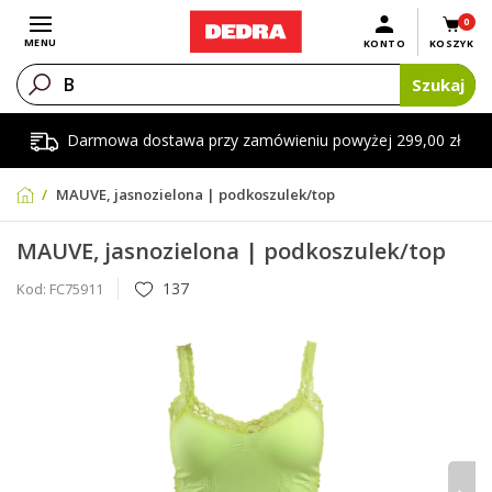
0
Otwórz menu
MENU
KONTO
KOSZYK
Szukaj
Darmowa dostawa przy zamówieniu powyżej 299,00 zł
MAUVE, jasnozielona | podkoszulek/top
MAUVE, jasnozielona | podkoszulek/top
137
Kod:
FC75911