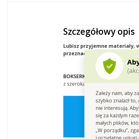
Szczegółowy opis
Lubisz
przyjemne
materiały
,
przeznaczone są bokserki z 
Aby
(akc
BOKSERKI
z efektem
PUSH
-
UP
,
z szeroką gumą w pasie, z prz
Zależy nam, aby za
szybko znalazł to,
nie interesują. Ab
Pierwsz
się za każdym raz
małych plików, kt
„W porządku”, zgad
i przydatne usługi