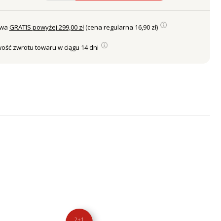
awa
GRATIS powyżej 299,00 zł
(cena regularna 16,90 zł)
ość zwrotu towaru w ciągu 14 dni
2+1