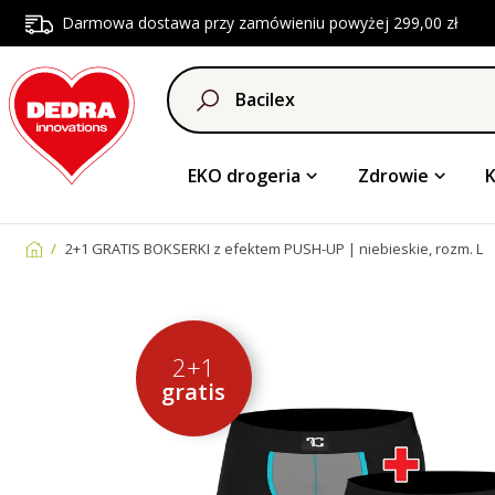
Darmowa dostawa przy zamówieniu powyżej 299,00 zł
EKO drogeria
Zdrowie
2+1 GRATIS BOKSERKI z efektem PUSH-UP | niebieskie, rozm. L
2+1
gratis