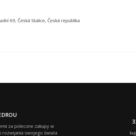
adní 69, Česká Skalice, Česká republika
EDROU
3
remii za polecone zakupy w
i rozwijania swojego świata
ku