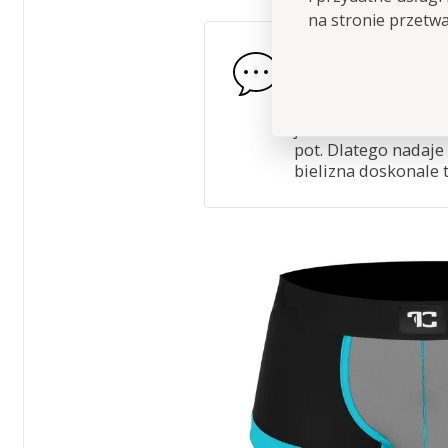
na stronie przetw
Materiał:
95% moda
Włókno modalowe
skórze.
Modal to n
jedwabiem.
Na ciel
pot.
Dlatego nadaje 
bielizna doskonale