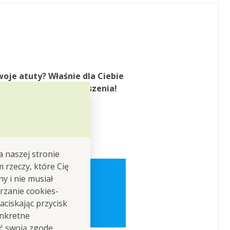
woje atuty
? Właśnie dla Ciebie
owane dla komfortu noszenia!
towym kroju
intymnych.
a naszej stronie
m rzeczy, które Cię
y i nie musiał
ort przy
rzanie cookies-
ciskając przycisk
onkretne
ić swoją zgodę