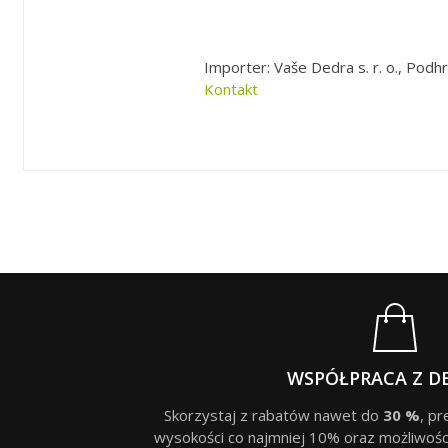
Importer: Vaše Dedra s. r. o., Podhr
Kontakt
WSPÓŁPRACA Z D
Skorzystaj z rabatów nawet do
30 %
, p
wysokości co najmniej 10% oraz możliwośc