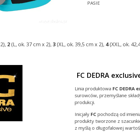
PASIE
2),
2
(L, ok. 37 cm x 2),
3
(XL, ok. 39,5 cm x 2),
4
(XXL, ok. 42,
FC DEDRA exclusiv
Linia produktowa
FC DEDRA ex
surowców, przemyślane skład
produkcji.
Inicjały
FC
pochodzą od imien
produkty tworzone z szacunkie
z myślą o długofalowej wartośc