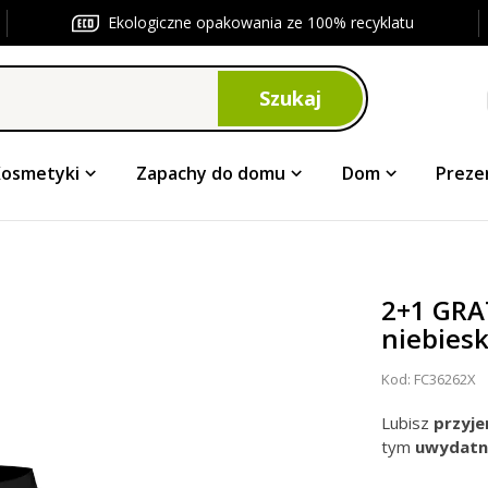
Ekologiczne opakowania ze 100% recyklatu
Szukaj
Kosmetyki
Zapachy do domu
Dom
Preze
2+1 GRA
niebiesk
Kod:
FC36262X
Lubisz
przyj
tym
uwydatni
z efektem P