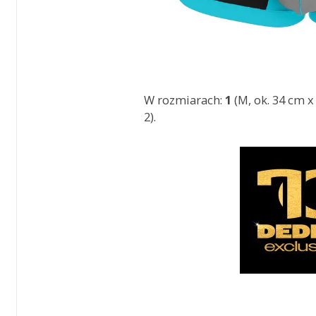
W rozmiarach:
1
(M, ok. 34 cm x 
2).