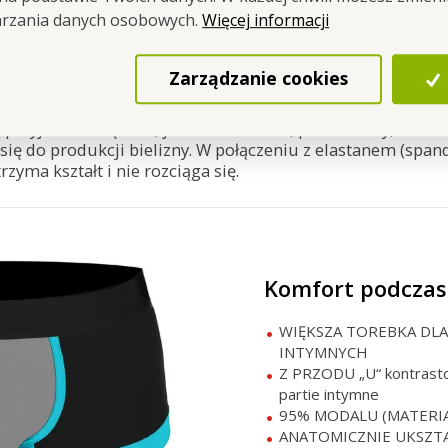
Więcej informacji
arzania danych osobowych.
l
, 5% elastan.
Zarządzanie cookies
ma doskonałe właściwości podczas noszenia-
jest mięciu
aturalny materiał
wykonany z celulozy drewna bukowego
e przyjemnie się nosi, jest bardzo lekki, przewiewny, dod
się do produkcji bielizny. W połączeniu z elastanem (spand
trzyma kształt i nie rozciąga się.
Komfort podczas
WIĘKSZA TOREBKA DL
INTYMNYCH
Z PRZODU „U“ kontrasto
partie intymne
95% MODALU (MATERIAŁ
ANATOMICZNIE UKSZT