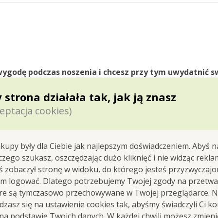
wygodę
podczas
noszenia
i chcesz przy tym
uwydatnić s
efektem PUSH-UP,
w przedniej części świetnie ukształt
 strona działała tak, jak ją znasz
eptacja cookies)
 wygodnie anatomicznie ukształtowane
bokserki o komfor
odu
formowanie i większy woreczek dla wygody w pariach 
kupy były dla Ciebie jak najlepszym doświadczeniem. Abyś n
 czego szukasz, oszczędzając dużo kliknięć i nie widząc rekla
yś zobaczył stronę w widoku, do którego jesteś przyzwyczajon
ej jakości materiał zapewnia komf
em logować. Dlatego potrzebujemy Twojej zgody na przetwa
całodziennym noszeniu.
óre są tymczasowo przechowywane w Twojej przeglądarce. Na
zasz się na ustawienie cookies tak, abyśmy świadczyli Ci k
 na podstawie Twoich danych. W każdej chwili możesz zmien