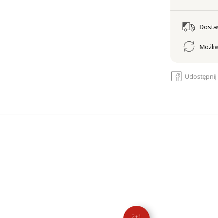
Dost
Możliw
Udostępnij
2+1