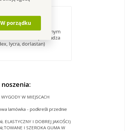
W porządku
tkie i gładkie
na
. Nazywany jest sztucznym
atkowo świetnie odprowadza
ex, lycra, dorlastan)
 noszenia:
A WYGODY W MIEJSCACH
wa lamówka - podkreśli przednie
 ELASTYCZNY I DOBREJ JAKOŚCI)
AŁTOWANE I SZEROKA GUMA W