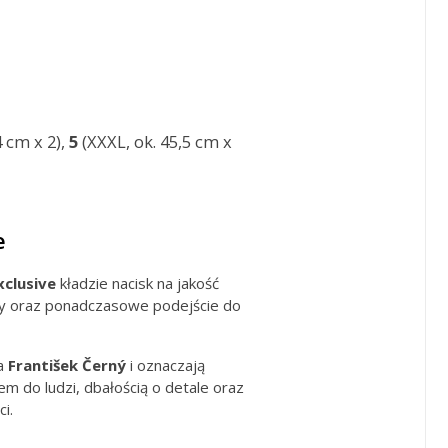
4 cm x 2),
5
(XXXL, ok. 45,5 cm x
e
clusive
kładzie nacisk na jakość
y oraz ponadczasowe podejście do
ia
František Černý
i oznaczają
m do ludzi, dbałością o detale oraz
i.