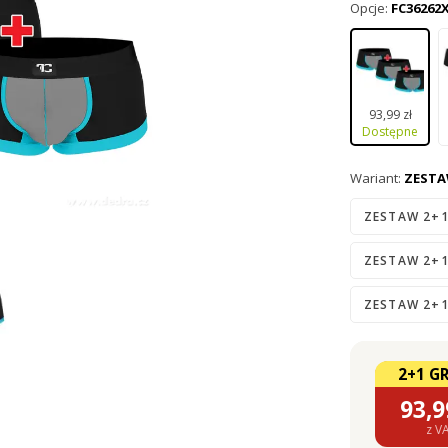
komfortu nosz
Opcje:
FC36262
93,99 zł
Dostępne
Wariant:
ZESTAW
ZESTAW 2+1
ZESTAW 2+1
ZESTAW 2+1
2+1 G
93,9
z V