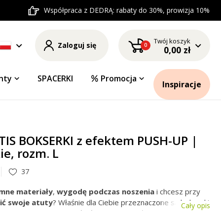
Współpraca z DEDRĄ: rabaty do 30%, prowizja 10%
Twój koszyk
Zaloguj się
0
0,00 zł
nty
SPACERKI
Promocja
Inspiracje
TIS BOKSERKI z efektem PUSH-UP |
ie, rozm. L
37
emne
materiały
,
wygodę
podczas
noszenia
i chcesz przy
ć swoje atuty
? Właśnie dla Ciebie przeznaczone są bokserki
Cały opis
USH-UP,
w przedniej części świetnie ukształtowane dla