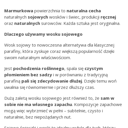
Marmurkowa
powierzchnia to
naturalna
cecha
naturalnych
sojowych
wosków i świec, produkcji
ręcznej
oraz
naturalnych
surowców. Każda sztuka jest oryginalna.
Dlaczego używamy wosku sojowego
Wosk sojowy to nowoczesna alternatywa dla klasycznej
parafiny, która zyskuje coraz większą popularność dzięki
swoim naturalnym właściwościom.
Jest
pochodzenia
roślinnego
, spala się
czystym
płomieniem bez
sadzy
i w porównaniu z tradycyjną
parafiną
pali się zdecydowanie dłużej
. Dzięki temu woń
uwalnia się równomiernie i przez dłuższy czas.
Dużą zaletą wosku sojowego jest również to, że
sam w
sobie nie ma własnego zapachu
. Kompozycje zapachowe
mogą więc wybrzmieć w pełni – subtelnie, czysto i
naturalnie, bez niepożądanych nut.
Sojowe świeczki i woski to idealny wybór dla tych, którzy