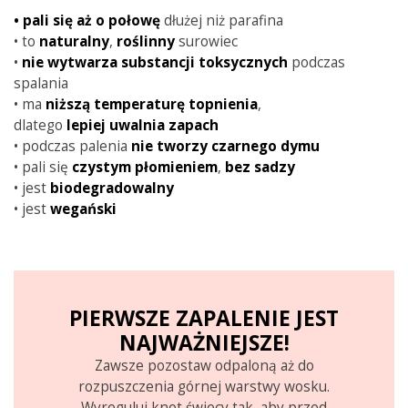
•
pali się aż o połowę
dłużej niż parafina
• to
naturalny
,
roślinny
surowiec
•
nie wytwarza substancji toksycznych
podczas
spalania
• ma
niższą
temperaturę
topnienia
,
dlatego
lepiej
uwalnia
zapach
• podczas palenia
nie tworzy czarnego dymu
• pali się
czystym
płomieniem
,
bez sadzy
• jest
biodegradowalny
• jest
wegański
PIERWSZE ZAPALENIE JEST
NAJWAŻNIEJSZE!
Zawsze pozostaw odpaloną aż do
rozpuszczenia górnej warstwy wosku.
Wyreguluj knot świecy tak, aby przed