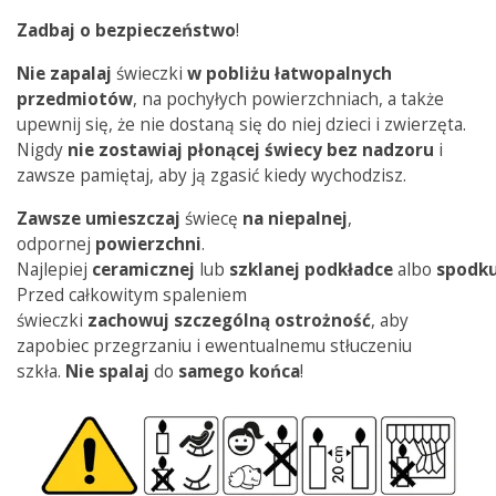
Zadbaj o bezpieczeństwo
!
Nie zapalaj
świeczki
w pobliżu łatwopalnych
przedmiotów
, na pochyłych powierzchniach, a także
upewnij się, że nie dostaną się do niej dzieci i zwierzęta.
Nigdy
nie zostawiaj płonącej świecy bez nadzoru
i
zawsze pamiętaj, aby ją zgasić kiedy wychodzisz.
Zawsze
umieszczaj
świecę
na
niepalnej
,
odpornej
powierzchni
.
Najlepiej
ceramicznej
lub
szklanej
podkładce
albo
spodk
Przed całkowitym spaleniem
świeczki
zachowuj
szczególną
ostrożność
, aby
zapobiec przegrzaniu i ewentualnemu stłuczeniu
szkła.
Nie spalaj
do
samego
końca
!