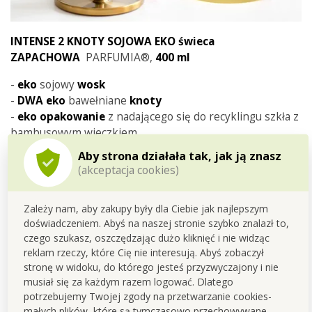
INTENSE 2 KNOTY SOJOWA EKO świeca
ZAPACHOWA
PARFUMIA®,
400 ml
-
eko
sojowy
wosk
-
DWA
eko
bawełniane
knoty
-
eko opakowanie
z nadającego się do recyklingu szkła z
bambusowym wieczkiem
Aby strona działała tak, jak ją znasz
Czas palenia
do 35 GODZIN
(akceptacja cookies)
Wymiary
: świeca- średnica 11 cm, wysokość 9 cm (bez
wieczka 8 cm), opakowanie (kartonowe pudełko)- 11,5 x
Zależy nam, aby zakupy były dla Ciebie jak najlepszym
11,5 x 9,5 cm.
doświadczeniem. Abyś na naszej stronie szybko znalazł to,
czego szukasz, oszczędzając dużo kliknięć i nie widząc
reklam rzeczy, które Cię nie interesują. Abyś zobaczył
stronę w widoku, do którego jesteś przyzwyczajony i nie
musiał się za każdym razem logować. Dlatego
potrzebujemy Twojej zgody na przetwarzanie cookies-
Ponieważ jest to produkcja
małych plików, które są tymczasowo przechowywane