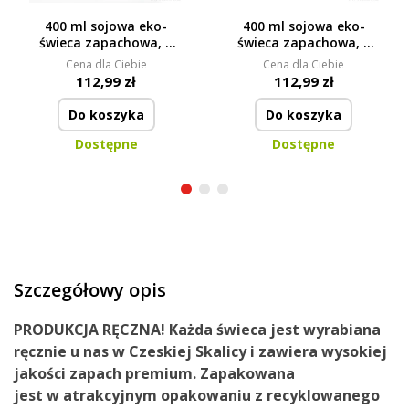
400 ml sojowa eko-
400 ml sojowa eko-
świeca zapachowa, 2
świeca zapachowa, 2
knoty, CHANSON
knoty, MAGNOLIA
Cena dla Ciebie
Cena dla Ciebie
D’AMOUR, PARFUMIA®
WOOD, PARFUMIA®
112,99 zł
112,99 zł
Do koszyka
Do koszyka
Dostępne
Dostępne
Szczegółowy opis
PRODUKCJA RĘCZNA!
Każda świeca jest wyrabiana
ręcznie u nas
w Czeskiej Skalicy
i zawiera
wysokiej
jakości zapach premium.
Zapakowana
jest
w
atrakcyjnym opakowaniu
z recyklowanego