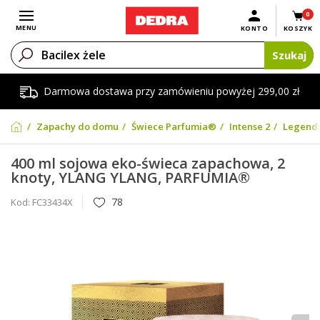
0
Otwórz menu
MENU
KONTO
KOSZYK
Szukaj
Darmowa dostawa przy zamówieniu powyżej 299,00 zł
Zapachy do domu
Świece Parfumia®
Intense 2
Legend
400 ml sojowa eko-świeca zapachowa, 2
knoty, YLANG YLANG, PARFUMIA®
78
Kod:
FC33434X