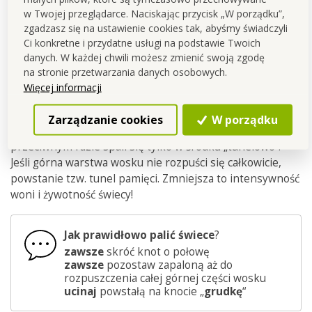
ręczna, ilość
w Twojej przeglądarce. Naciskając przycisk „W porządku”,
wyprodukowanych sztuk jest
zgadzasz się na ustawienie cookies tak, abyśmy świadczyli
Ci konkretne i przydatne usługi na podstawie Twoich
ograniczona.
danych. W każdej chwili możesz zmienić swoją zgodę
na stronie przetwarzania danych osobowych.
Więcej informacji
Świeca musi dobrze się rozpalić.
Zarządzanie cookies
W porządku
Cała
górna
warstwa
świeczki
musi się upłynnić
, w
przeciwnym razie spali się tylko w środku „tunelowo”.
Jeśli górna warstwa wosku nie rozpuści się całkowicie,
powstanie tzw. tunel pamięci. Zmniejsza to intensywność
woni i żywotność świecy!
Jak prawidłowo palić świece
?
zawsze
skróć knot o połowę
zawsze
pozostaw zapaloną aż do
rozpuszczenia całej górnej części wosku
ucinaj
powstałą na knocie „
grudkę
“