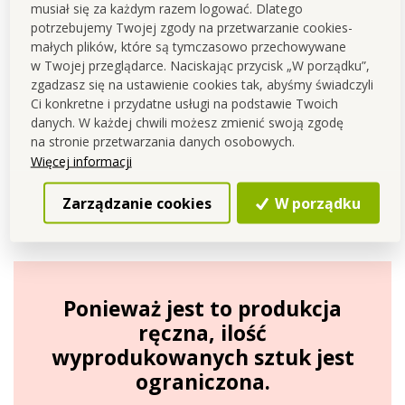
musiał się za każdym razem logować. Dlatego
potrzebujemy Twojej zgody na przetwarzanie cookies-
małych plików, które są tymczasowo przechowywane
Czy wiesz, że
…
w Twojej przeglądarce. Naciskając przycisk „W porządku”,
zgadzasz się na ustawienie cookies tak, abyśmy świadczyli
Wosk sojowy
pozyskiwany jest z nasion soi,
Ci konkretne i przydatne usługi na podstawie Twoich
czyli
źródła
odnawialnego
. Jest
100% naturalny
i nie
danych. W każdej chwili możesz zmienić swoją zgodę
zawiera żadnych produktów pochodzenia zwierzęcego.
na stronie przetwarzania danych osobowych.
Nie znajdziesz w nim
żadnych substancji
Więcej informacji
toksycznych
,
pestycydów
,
herbicydów
czy
surowców
pochodzenia
ropnego
(parafina).
Zarządzanie cookies
W porządku
Ponieważ jest to produkcja
ręczna, ilość
wyprodukowanych sztuk jest
ograniczona.