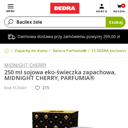
0
Otwórz menu
MENU
KONTO
KOSZYK
Szukaj
Darmowa dostawa przy zamówieniu powyżej 299,00 zł
Zapachy do domu
Świece Parfumia®
FC DEDRA exclusive
MIDNIGHT CHERRY
250 ml sojowa eko-świeczka zapachowa,
MIDNIGHT CHERRY, PARFUMIA®
215
Kod:
FC33431