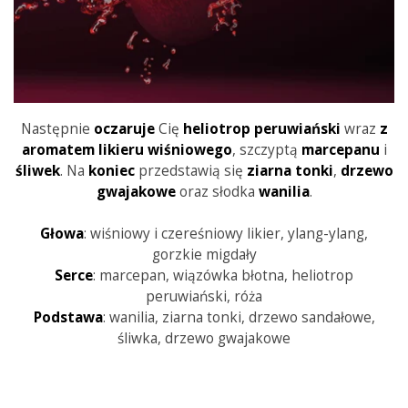
Następnie
oczaruje
Cię
heliotrop peruwiański
wraz
z
aromatem likieru wiśniowego
, szczyptą
marcepanu
i
śliwek
. Na
koniec
przedstawią się
ziarna
tonki
,
drzewo
gwajakowe
oraz słodka
wanilia
.
Głowa
: wiśniowy i czereśniowy likier, ylang-ylang,
gorzkie migdały
Serce
: marcepan, wiązówka błotna, heliotrop
peruwiański, róża
Podstawa
: wanilia, ziarna tonki, drzewo sandałowe,
śliwka, drzewo gwajakowe