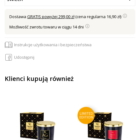
Dostawa
GRATIS powyżej 299,00 zł
(cena regularna 16,90 zł)
Możliwość zwrotu towaru w ciągu 14 dni
Instrukcje użytkowania i bezpieczeństwa
Udostępnij
Klienci kupują również
LIMITED
EDITION