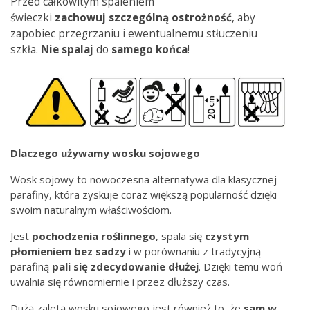
Przed całkowitym spaleniem
świeczki
zachowuj
szczególną
ostrożność
, aby
zapobiec przegrzaniu i ewentualnemu stłuczeniu
szkła.
Nie spalaj
do
samego
końca
!
Dlaczego używamy wosku sojowego
Wosk sojowy to nowoczesna alternatywa dla klasycznej
parafiny, która zyskuje coraz większą popularność dzięki
swoim naturalnym właściwościom.
Jest
pochodzenia
roślinnego
, spala się
czystym
płomieniem bez
sadzy
i w porównaniu z tradycyjną
parafiną
pali się zdecydowanie dłużej
. Dzięki temu woń
uwalnia się równomiernie i przez dłuższy czas.
Dużą zaletą wosku sojowego jest również to, że
sam w