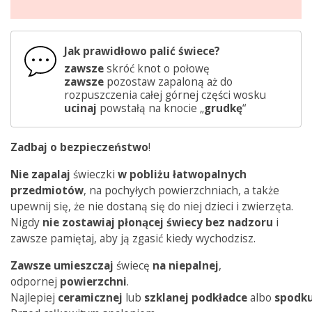
Jak prawidłowo palić świece?
zawsze
skróć knot o połowę
zawsze
pozostaw zapaloną aż do
rozpuszczenia całej górnej części wosku
ucinaj
powstałą na knocie „
grudkę
“
Zadbaj o bezpieczeństwo
!
Nie zapalaj
świeczki
w pobliżu łatwopalnych
przedmiotów
, na pochyłych powierzchniach, a także
upewnij się, że nie dostaną się do niej dzieci i zwierzęta.
Nigdy
nie zostawiaj płonącej świecy bez nadzoru
i
zawsze pamiętaj, aby ją zgasić kiedy wychodzisz.
Zawsze
umieszczaj
świecę
na
niepalnej
,
odpornej
powierzchni
.
Najlepiej
ceramicznej
lub
szklanej
podkładce
albo
spodk