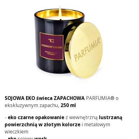
SOJOWA EKO świeca ZAPACHOWA
PARFUMIA® o
ekskluzywnym zapachu,
250 ml
-
eko czarne opakowanie
z wewnętrzną
lustrzaną
powierzchnią w złotym kolorze
i metalowym
wieczkiem
-
eko
sojowy
wosk