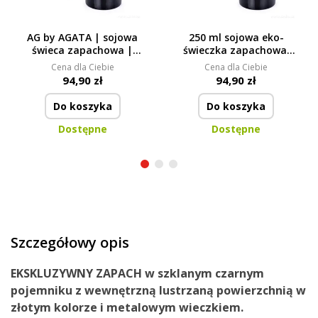
AG by AGATA | sojowa
250 ml sojowa eko-
świeca zapachowa |
świeczka zapachowa,
PARFUMIA® | 250 ml
HONORÉ, PARFUMIA®
Cena dla Ciebie
Cena dla Ciebie
94,90 zł
94,90 zł
Do koszyka
Do koszyka
Dostępne
Dostępne
Szczegółowy opis
EKSKLUZYWNY ZAPACH
w
szklanym czarnym
pojemniku
z
wewnętrzną lustrzaną powierzchnią w
złotym kolorze
i metalowym wieczkiem.