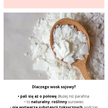
Dlaczego wosk sojowy?
•
pali się aż o połowę
dłużej niż parafina
• to
naturalny
,
roślinny
surowiec
•
nie wytwarza substancji toksycznych
podczas