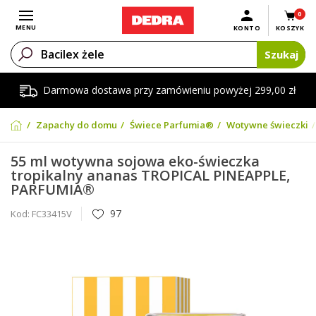
0
Otwórz menu
MENU
KONTO
KOSZYK
Szukaj
Darmowa dostawa przy zamówieniu powyżej 299,00 zł
Zapachy do domu
Świece Parfumia®
Wotywne świeczki
55 ml wotywna sojowa eko-świeczka
tropikalny ananas TROPICAL PINEAPPLE,
PARFUMIA®
97
Kod:
FC33415V