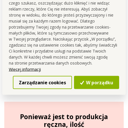
czego szukasz, oszczędzając dużo kliknięć i nie widząc
reklam rzeczy, które Cię nie interesują. Abyś zobaczył
stronę w widoku, do którego jesteś przyzwyczajony i nie
musiał się za każdym razem logować. Dlatego
potrzebujemy Twojej zgody na przetwarzanie cookies-
SOJOWA EKO ZAPACHOWA ŚWIECA
PARFUMIA®,
55 ml
małych plików, które są tymczasowo przechowywane
w Twojej przeglądarce. Naciskając przycisk „W porządku”,
-
eko
sojowy
wosk
zgadzasz się na ustawienie cookies tak, abyśmy świadczyli
-
eko
bawełniany
knot
Ci konkretne i przydatne usługi na podstawie Twoich
-
eko opakowanie
z nadającego się do recyklingu szkła
danych. W każdej chwili możesz zmienić swoją zgodę
na stronie przetwarzania danych osobowych.
Czas
palenia powyżej 12 godzin
Więcej informacji
Wymiary
: świeca- średnica 5 cm, wysokość 5 cm,
Zarządzanie cookies
W porządku
opakowanie (kartonowe pudełko)- 5,5 x 5,5 x 5,5 cm.
Ponieważ jest to produkcja
ręczna, ilość