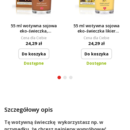
55 ml wotywna sojowa
55 ml wotywna sojowa
eko-świeczka,
eko-świeczka likier
czekolada i pralinki,
jajeczny, LIQUEUR DE
Cena dla Ciebie
Cena dla Ciebie
CHOCOLAT & PRALINES,
CRÈME, PARFUMIA®
24,29 zł
24,29 zł
PARFUMIA®
Do koszyka
Do koszyka
Dostępne
Dostępne
Szczegółowy opis
Tę wotywną świeczkę
wykorzystasz
np.
w
przypadku
, że chcesz
najpierw wypróbować