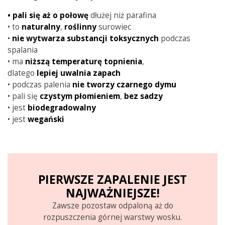
•
pali się aż o połowę
dłużej niż parafina
• to
naturalny
,
roślinny
surowiec
•
nie wytwarza substancji toksycznych
podczas
spalania
• ma
niższą
temperaturę
topnienia
,
dlatego
lepiej
uwalnia
zapach
• podczas palenia
nie tworzy czarnego dymu
• pali się
czystym
płomieniem
,
bez sadzy
• jest
biodegradowalny
• jest
wegański
PIERWSZE ZAPALENIE JEST
NAJWAŻNIEJSZE!
Zawsze pozostaw odpaloną aż do
rozpuszczenia górnej warstwy wosku.