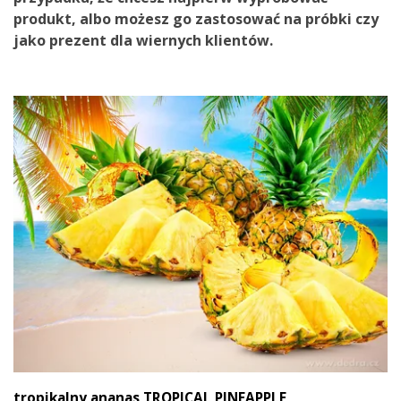
produkt
,
albo
możesz go zastosować
na próbki
czy
jako
prezent
dla
wiernych
klientów
.
tropikalny ananas TROPICAL PINEAPPLE