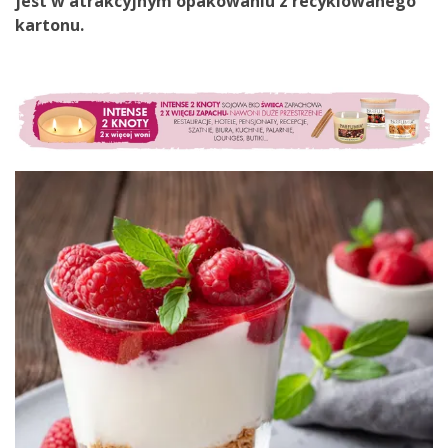
jest
w
atrakcyjnym opakowaniu
z recyklowanego
kartonu.