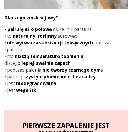
Dlaczego wosk sojowy?
•
pali się aż o połowę
dłużej niż parafina
• to
naturalny
,
roślinny
surowiec
•
nie wytwarza substancji toksycznych
podczas
spalania
• ma
niższą
temperaturę
topnienia
,
dlatego
lepiej
uwalnia
zapach
• podczas palenia
nie tworzy czarnego dymu
• pali się
czystym
płomieniem
,
bez sadzy
• jest
biodegradowalny
• jest
wegański
PIERWSZE ZAPALENIE JEST