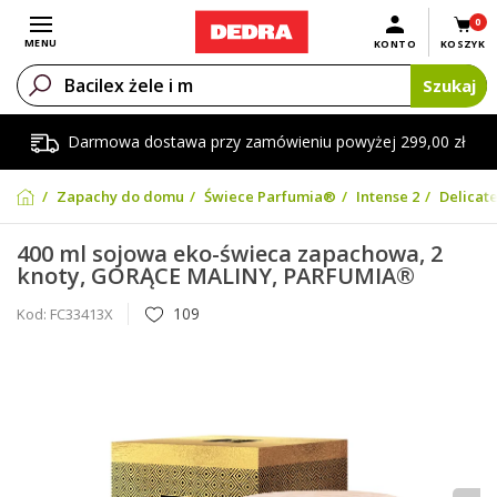
0
Otwórz menu
MENU
KONTO
KOSZYK
Szukaj
Darmowa dostawa przy zamówieniu powyżej 299,00 zł
Zapachy do domu
Świece Parfumia®
Intense 2
Delicat
400 ml sojowa eko-świeca zapachowa, 2
knoty, GORĄCE MALINY, PARFUMIA®
109
Kod:
FC33413X