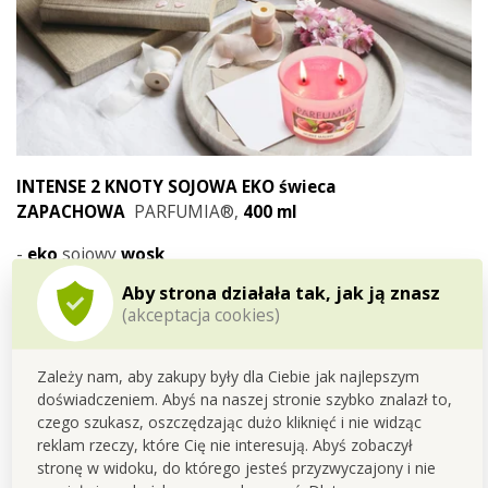
INTENSE 2 KNOTY SOJOWA EKO świeca
ZAPACHOWA
PARFUMIA®,
400 ml
-
eko
sojowy
wosk
-
DWA
eko
bawełniane
knoty
Aby strona działała tak, jak ją znasz
-
eko opakowanie
z nadającego się do recyklingu szkła z
(akceptacja cookies)
bambusowym wieczkiem
Czas palenia
do 35 GODZIN
Zależy nam, aby zakupy były dla Ciebie jak najlepszym
doświadczeniem. Abyś na naszej stronie szybko znalazł to,
Wymiary
: świeca- średnica 11 cm, wysokość 9 cm (bez
czego szukasz, oszczędzając dużo kliknięć i nie widząc
wieczka 8 cm), opakowanie (kartonowe pudełko).
reklam rzeczy, które Cię nie interesują. Abyś zobaczył
stronę w widoku, do którego jesteś przyzwyczajony i nie