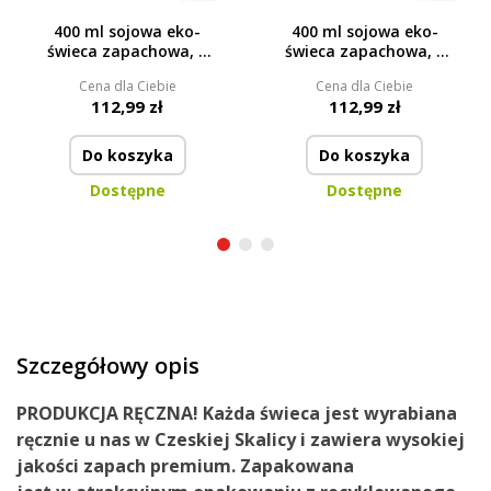
400 ml sojowa eko-
400 ml sojowa eko-
świeca zapachowa, 2
świeca zapachowa, 2
knoty, pieczona
knoty, ciasteczka i
Cena dla Ciebie
Cena dla Ciebie
herbata, LADY
solony karmel, COOKIES
112,99 zł
112,99 zł
MARMELADE’S FRUIT
& SALTED CARAMEL,
TEA, PARFUMIA®
PARFUMIA®
Do koszyka
Do koszyka
Dostępne
Dostępne
Szczegółowy opis
PRODUKCJA RĘCZNA!
Każda świeca jest wyrabiana
ręcznie u nas
w Czeskiej Skalicy
i zawiera
wysokiej
jakości zapach premium.
Zapakowana