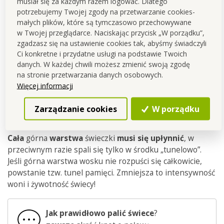
musiał się za każdym razem logować. Dlatego
potrzebujemy Twojej zgody na przetwarzanie cookies-
małych plików, które są tymczasowo przechowywane
w Twojej przeglądarce. Naciskając przycisk „W porządku”,
Ponieważ jest to produkcja
zgadzasz się na ustawienie cookies tak, abyśmy świadczyli
ręczna, ilość
Ci konkretne i przydatne usługi na podstawie Twoich
wyprodukowanych sztuk jest
danych. W każdej chwili możesz zmienić swoją zgodę
na stronie przetwarzania danych osobowych.
ograniczona.
Więcej informacji
Zarządzanie cookies
W porządku
Świeca musi dobrze się rozpalić.
Cała
górna
warstwa
świeczki
musi się upłynnić
, w
przeciwnym razie spali się tylko w środku „tunelowo”.
Jeśli górna warstwa wosku nie rozpuści się całkowicie,
powstanie tzw. tunel pamięci. Zmniejsza to intensywność
woni i żywotność świecy!
Jak prawidłowo palić świece
?