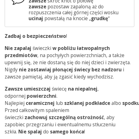
zawsze
skróć knot o połowę
zawsze
pozostaw zapaloną aż do
rozpuszczenia całej górnej części wosku
ucinaj
powstałą na knocie „
grudkę
“
Zadbaj o bezpieczeństwo
!
Nie zapalaj
świeczki
w pobliżu łatwopalnych
przedmiotów
, na pochyłych powierzchniach, a także
upewnij się, że nie dostaną się do niej dzieci i zwierzęta.
Nigdy
nie zostawiaj płonącej świecy bez nadzoru
i
zawsze pamiętaj, aby ją zgasić kiedy wychodzisz.
Zawsze
umieszczaj
świecę
na
niepalnej
,
odpornej
powierzchni
.
Najlepiej
ceramicznej
lub
szklanej
podkładce
albo
spodk
Przed całkowitym spaleniem
świeczki
zachowuj
szczególną
ostrożność
, aby
zapobiec przegrzaniu i ewentualnemu stłuczeniu
szkła.
Nie spalaj
do
samego
końca
!