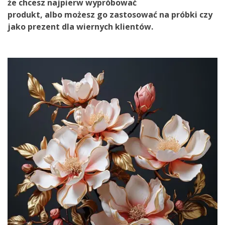
że chcesz
najpierw wypróbować
produkt
,
albo
możesz go zastosować na próbki
czy
jako
prezent dla
wiernych
klientów
.