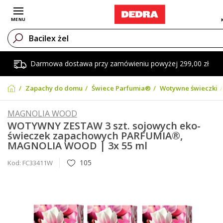
Otwórz menu
MENU
Darmowa dostawa przy zamówieniu powyżej 299,00 zł
Zapachy do domu
Świece Parfumia®
Wotywne świeczki
MAGNOLIA WOOD
WOTYWNY ZESTAW 3 szt. sojowych eko-
świeczek zapachowych PARFUMIA®,
MAGNOLIA WOOD | 3x 55 ml
105
Kod:
FC33411W