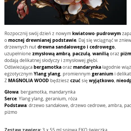
Rozpocznij swój dzień z nowym
kwiatowo
-
pudrowym
zap
o
mocnej
drewnianej
podstawie
. Daj się wciągnąć w zniew
drzewnych nut
drewna sandałowego i cedrowego
,
uzupełnione
zmysłową
ambrą
,
paczulą
,
wanilią
oraz
piż
dodają delikatnej słodyczy i zmysłowej głębi.
Odświeżająca
bergamotka
oraz
mandarynka
łagodnie wiąż
egzotycznym
Ylang
ylang
, promiennym
geranium
i delika
Z
MAGNOLIA
WOOD
będziesz
czuć
się
wyjątkowo
,
nieod
Głowa
: bergamotka, mandarynka
Serce
: Ylang ylang, geranium, róża
Podstawa
: drzewo sandałowe, drzewo cedrowe, ambra, pacz
piżmo
Zestaw zawiera:
3 x 55 ml sojowa EKO świeczka