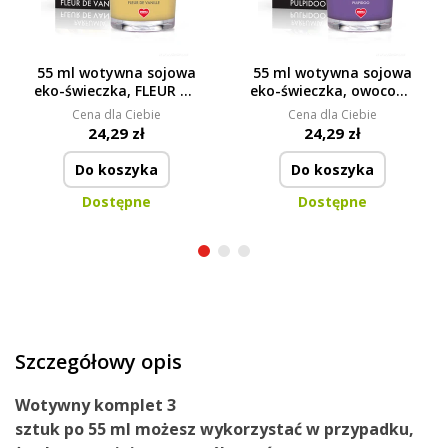
55 ml wotywna sojowa
55 ml wotywna sojowa
eko-świeczka, FLEUR DE
eko-świeczka, owocowy
VANILLE, PARFUMIA®
koktajl PULPIDOO,
Cena dla Ciebie
Cena dla Ciebie
PARFUMIA®
24,29 zł
24,29 zł
Do koszyka
Do koszyka
Dostępne
Dostępne
Szczegółowy opis
Wotywny
komplet 3
sztuk
po
55
ml
możesz
wykorzystać w przypadku
,