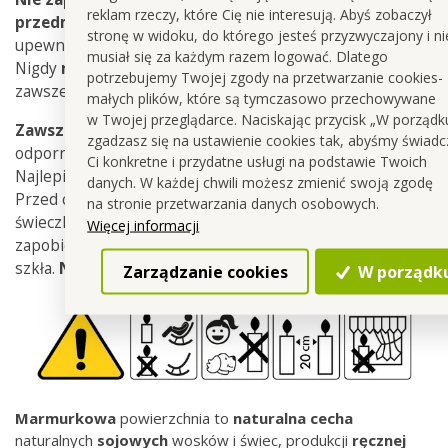
reklam rzeczy, które Cię nie interesują. Abyś zobaczył
przedmiotów
, na pochyłych powierzchniach, a także
stronę w widoku, do którego jesteś przyzwyczajony i ni
upewnij się, że nie dostaną się do niej dzieci i zwierzęta.
musiał się za każdym razem logować. Dlatego
Nigdy
nie zostawiaj płonącej świecy bez nadzoru
i
potrzebujemy Twojej zgody na przetwarzanie cookies-
zawsze pamiętaj, aby ją zgasić kiedy wychodzisz.
małych plików, które są tymczasowo przechowywane
w Twojej przeglądarce. Naciskając przycisk „W porządk
Zawsze
umieszczaj
świecę
na
niepalnej
,
zgadzasz się na ustawienie cookies tak, abyśmy świadcz
odpornej
powierzchni
.
Ci konkretne i przydatne usługi na podstawie Twoich
Najlepiej
ceramicznej
lub
szklanej
podkładce
albo
spodk
danych. W każdej chwili możesz zmienić swoją zgodę
Przed całkowitym spaleniem
na stronie przetwarzania danych osobowych.
świeczki
zachowuj
szczególną
ostrożność
, aby
Więcej informacji
zapobiec przegrzaniu i ewentualnemu stłuczeniu
szkła.
Nie spalaj
do
samego
końca
!
Zarządzanie cookies
W porządk
Marmurkowa
powierzchnia to
naturalna
cecha
naturalnych
sojowych
wosków i świec, produkcji
ręcznej