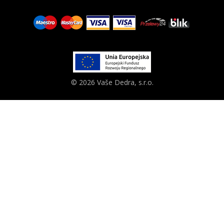
© 2026 Vaše Dedra, s.r.o.