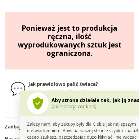
Ponieważ jest to produkcja
ręczna, ilość
wyprodukowanych sztuk jest
ograniczona.
Jak prawidłowo palić świece?
zawsze
skróć knot o połowę
zawsze
pozostaw zapaloną aż do
Aby strona działała tak, jak ją zna
rozpuszczenia całej górnej części wosku
(akceptacja cookies)
ucinaj
powstałą na knocie „
grudkę
“
Zależy nam, aby zakupy były dla Ciebie jak najlepszym
Zadbaj o bezpieczeństwo
!
doświadczeniem. Abyś na naszej stronie szybko znalazł
czego szukasz, oszczędzając dużo kliknięć i nie widząc
Nie zapalaj
świeczki
w pobliżu łatwopalnych