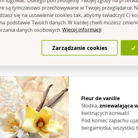
em logować. Dlatego potrzebujemy Twojej zgody na przetwa
owinien odzwierciedlać Ciebie i wszystko co lubisz oraz j
óre są tymczasowo przechowywane w Twojej przeglądarce. Na
zasz się na ustawienie cookies tak, abyśmy świadczyli Ci k
 na podstawie Twoich danych. W każdej chwili możesz zmien
:
Więcej informacji
arzania danych osobowych.
nia zapachu w przestrzeni
Zarządzanie cookies
 porów dla
stabilnego i spójnego odparowywania
lości cieczy
Fleur de vanille
Słodka,
zniewalająca
w
kwitnących konwalii.
Pod koniec zapachu uja
bergamotka, wszystko 