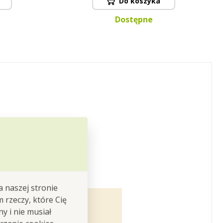
Do koszyka
Dostępne
y
i
kwitnących
a naszej stronie
m rzeczy, które Cię
y i nie musiał
iego pasować! Twój