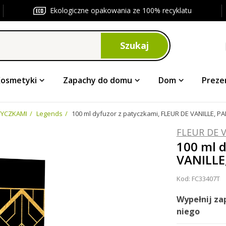
Ekologiczne opakowania ze 100% recyklatu
Szukaj
Kosmetyki
Zapachy do domu
Dom
Preze
TYCZKAMI
Legends
100 ml dyfuzor z patyczkami, FLEUR DE VANILLE, 
FLEUR DE 
100 ml d
VANILLE
Kod:
FC33407T
Wypełnij z
niego
pasować
!
F