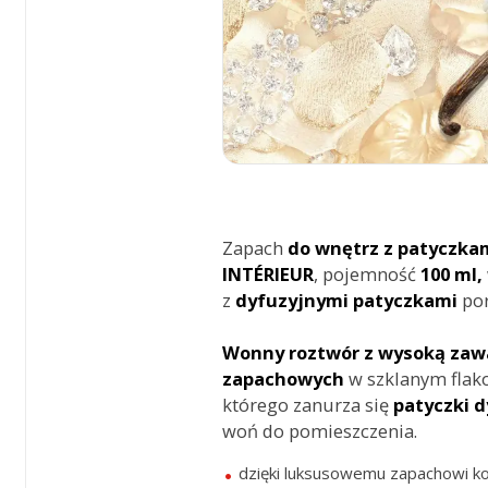
Zapach
do wnętrz z patyczka
INTÉRIEUR
, pojemność
100 ml,
z
dyfuzyjnymi
patyczkami
po
Wonny roztwór z wysoką zawa
zapachowych
w szklanym flako
którego
zanurza się
patyczki 
woń do pomieszczenia.
dzięki luksusowemu zapachowi 