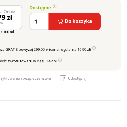
Dostępne
a Ciebie
79
zł
Do koszyka
VAT
 / 100 ml
awa
GRATIS powyżej 299,00 zł
(cena regularna 16,90 zł)
ość zwrotu towaru w ciągu 14 dni
 użytkowania i bezpieczeństwa
Udostępnij