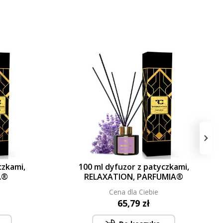
›
czkami,
100 ml dyfuzor z patyczkami,
A®
RELAXATION, PARFUMIA®
Cena dla Ciebie
65,79 zł