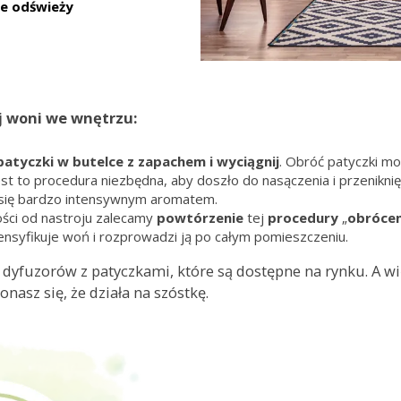
e odświeży
ej woni we wnętrzu:
atyczki w butelce z zapachem i wyciągnij
. Obróć patyczki mo
Jest to procedura niezbędna, aby doszło do nasączenia i przenikn
się bardzo intensywnym aromatem.
ości od nastroju zalecamy
powtórzenie
tej
procedury
„
obrócen
tensyfikuje woń i rozprowadzi ją po całym pomieszczeniu.
 dyfuzorów z patyczkami, które są dostępne na rynku. A wię
nasz się, że działa na szóstkę.