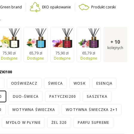
konwalii
.
W atrakcyjnym opakowaniu
ze złotym
t Green brand
EKO opakowanie
Produkt czeski
T
+
10
kolejnych
75,90 zł
65,79 zł
75,90 zł
65,79 zł
Dostępne
Dostępne
Dostępne
Dostępne
ZKI100
Z
ODŚWIEŻACZ
ŚWIECA
WOSK
ESENCJA
0
DUO-ŚWIECA
PATYCZKI200
SASZETKA
0
WOTYWNA ŚWIECZKA
WOTYWNA ŚWIECZKA 2+1
MYDŁO W PŁYNIE
ŻEL 320
PARFU SUPREME