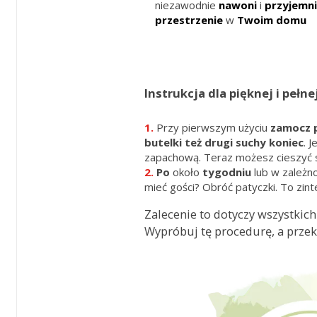
niezawodnie
nawoni
i
przyjemni
przestrzenie
w
Twoim domu
Instrukcja dla pięknej i pełn
Przy pierwszym użyciu
zamocz p
butelki też drugi suchy koniec
. 
zapachową. Teraz możesz cieszyć 
Po
około
tygodniu
lub w zależn
mieć gości? Obróć patyczki. To zin
Zalecenie to dotyczy wszystkich
Wypróbuj tę procedurę, a przeko