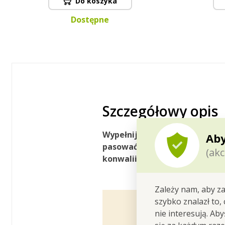
Do koszyka
Dostępne
Szczegółowy opis
Wypełnij zapachem swój dom
Aby
pasować
!
FLEUR
DE
VANILLE
sł
(akc
konwalii
.
W atrakcyjnym opa
Zależy nam, aby za
szybko znalazł to,
nie interesują. Ab
Wypełnij zapachem