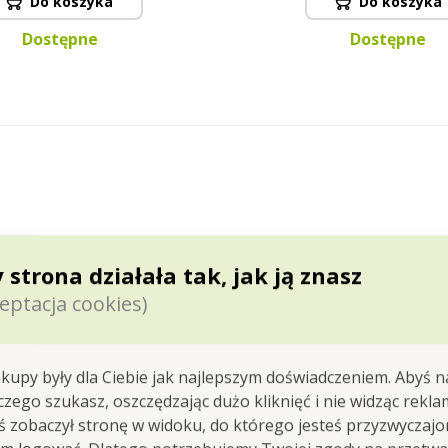
Do koszyka
Do koszyka
Dostępne
Dostępne
i wybierz woń, która będzie do niego
 strona działała tak, jak ją znasz
odka,
zniewalająca
wanilia
z
nutami
uwodzicielskiej
róż
eptacja cookies)
kowaniu
ze złotym tłoczeniem.
kupy były dla Ciebie jak najlepszym doświadczeniem. Abyś n
 czego szukasz, oszczędzając dużo kliknięć i nie widząc rekla
yś zobaczył stronę w widoku, do którego jesteś przyzwyczajon
 swój dom i wybierz woń, która nieodzownie będzie do n