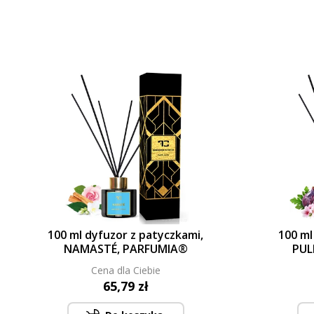
100 ml dyfuzor z patyczkami,
100 ml
NAMASTÉ, PARFUMIA®
PUL
Cena dla Ciebie
65,79 zł