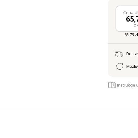
Cena dl
65,
z 
65,79 zł
Dost
Możliw
Instrukcje