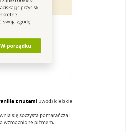
rzanie cookies-
aki styl wyznajesz.
ciskając przycisk
onkretne
ić swoją zgodę
W porządku
anilia
z
nutami
uwodzicielskiej
róży
i
wnia się soczysta pomarańcza i
to wzmocnione piżmem.