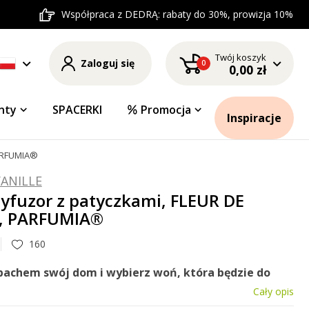
Współpraca z DEDRĄ: rabaty do 30%, prowizja 10%
Twój koszyk
Zaloguj się
0
0,00 zł
nty
SPACERKI
Promocja
Inspiracje
PARFUMIA®
VANILLE
yfuzor z patyczkami, FLEUR DE
, PARFUMIA®
160
apachem swój dom
i wybierz woń, która będzie do
Cały opis
LEUR
DE
VANILLE
słodka,
zniewalająca
wanilia
z
nutami
u