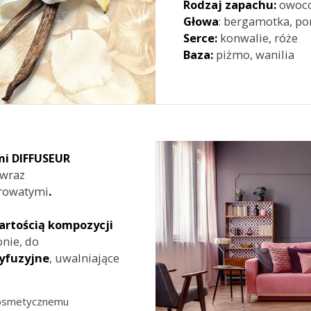
Rodzaj zapachu:
owoco
Głowa
: bergamotka, p
Serce:
konwalie, róże
Baza:
piżmo, wanilia
mi
DIFFUSEUR
wraz
rowatymi
.
rtością kompozycji
nie,
do
dyfuzyjne
, uwalniające
kosmetycznemu