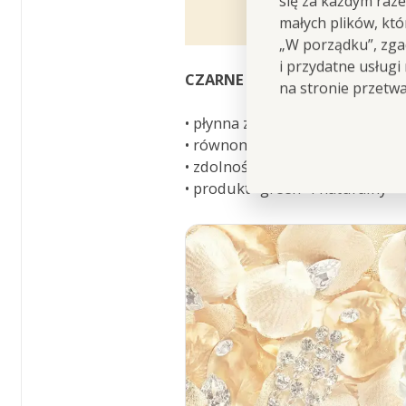
się za każdym raz
powitalny aromat p
małych plików, kt
„W porządku”, zgad
i przydatne usługi
CZARNE PATYCZKI DYFUZYJNE
na stronie przetw
• płynna zdolność
rozprowadza
• równomierne rozprowadzenie
• zdolność pochłaniania dużych i
• produkt "green" i naturalny