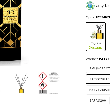
kwitnących 
Certyfika
tłoczeniem.
Opcje:
FC33407
65,79 zł
Dostępne
Wariant:
PATYC
ZMIĘKCZAC
PATYCZKI10
PATYCZKI50
ZAPAS200