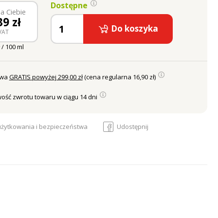
Dostępne
a Ciebie
39
zł
Do koszyka
VAT
 / 100 ml
awa
GRATIS powyżej 299,00 zł
(cena regularna 16,90 zł)
ość zwrotu towaru w ciągu 14 dni
 użytkowania i bezpieczeństwa
Udostępnij