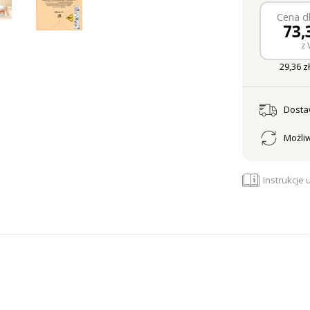
Cena dl
73,
z 
29,36 zł
Dost
Możliw
Instrukcje