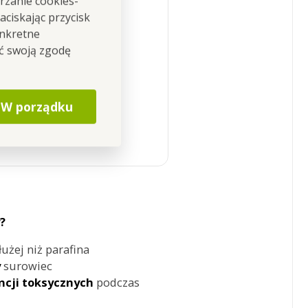
rzanie cookies-
l, COOKIES & SALTED
ciskając przycisk
onkretne
ić swoją zgodę
żone migdały
opcorn, śmietana
ta cukrowa
W porządku
?
łużej niż parafina
y
surowiec
ncji toksycznych
podczas