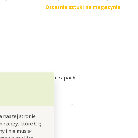
Ostatnie sztuki na magazynie
awiera
wysokiej jakości zapach
a naszej stronie
m rzeczy, które Cię
y i nie musiał