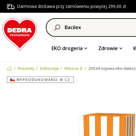
Darmowa dostawa przy zamówieniu powyżej 299,00 zł
EKO drogeria
Zdrowie
Prezenty
Dekoracje
Wiosna 🌷
250 ml sojowa eko-świec
WYPRODUKOWANO W CZ