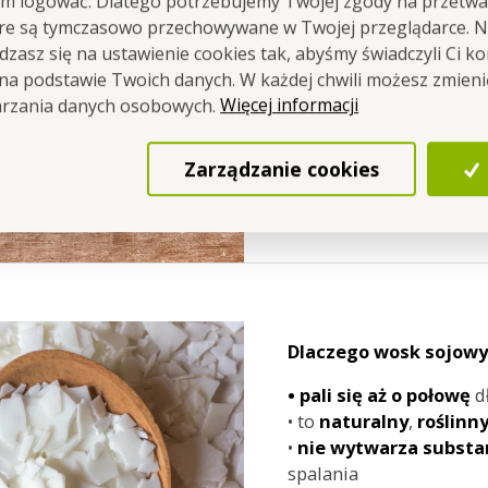
em logować. Dlatego potrzebujemy Twojej zgody na przetwa
ciastka i słony karme
óre są tymczasowo przechowywane w Twojej przeglądarce. Na
CARAMEL
zasz się na ustawienie cookies tak, abyśmy świadczyli Ci k
 na podstawie Twoich danych. W każdej chwili możesz zmien
Głowa:
ciasteczka, pra
Więcej informacji
arzania danych osobowych.
Serce:
solony karmel, p
Podstawa:
wanilia, wa
Zarządzanie cookies
Dlaczego wosk sojowy
•
pali się aż o połowę
d
• to
naturalny
,
roślinn
•
nie wytwarza substa
spalania