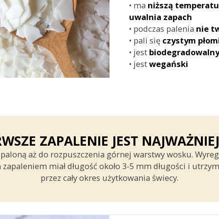
• ma
niższą
temperatu
uwalnia
zapach
• podczas palenia
nie t
• pali się
czystym
płom
• jest
biodegradowaln
• jest
wegański
RWSZE ZAPALENIE JEST NAJWAŻNIEJ
aloną aż do rozpuszczenia górnej warstwy wosku. Wyregu
 zapaleniem miał długość około 3-5 mm długości i utrzym
przez cały okres użytkowania świecy.