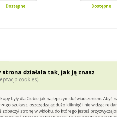
Dostępne
Dostępne
eca jest wyrabiana ręcznie u nas
w Czeskiej Skalicy
i z
 strona działała tak, jak ją znasz
atrakcyjnym opakowaniu
z recyklowanego kartonu.
eptacja cookies)
kupy były dla Ciebie jak najlepszym doświadczeniem. Abyś n
 czego szukasz, oszczędzając dużo kliknięć i nie widząc rekla
yś zobaczył stronę w widoku, do którego jesteś przyzwyczajon