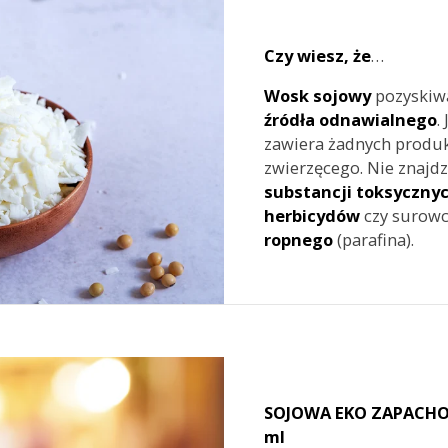
Czy wiesz, że
…
Wosk sojowy
pozyskiwan
źródła
odnawialnego
.
zawiera żadnych produ
zwierzęcego. Nie znajd
substancji toksyczny
herbicydów
czy surow
ropnego
(parafina).
SOJOWA EKO ZAPACH
ml