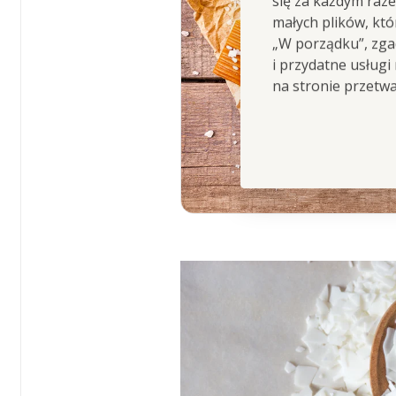
się za każdym raz
małych plików, kt
„W porządku”, zgad
i przydatne usługi
na stronie przetw