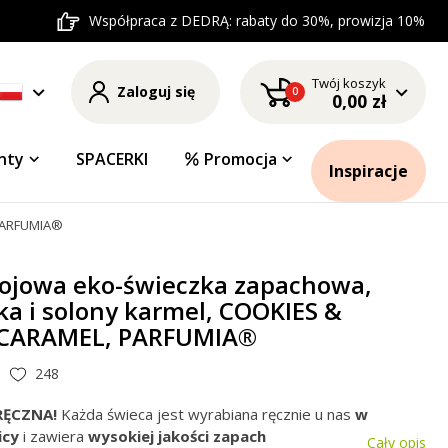
Współpraca z DEDRĄ: rabaty do 30%, prowizja 10%
Twój koszyk
Zaloguj się
0
0,00 zł
nty
SPACERKI
Promocja
Inspiracje
 PARFUMIA®
sojowa eko-świeczka zapachowa,
ka i solony karmel, COOKIES &
 CARAMEL, PARFUMIA®
248
RĘCZNA!
Każda świeca jest wyrabiana ręcznie u nas
w
icy
i zawiera
wysokiej jakości zapach
Cały opis