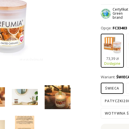
premium.
Za
recyklowanego
Certyfikat
Green
brand
Opcje:
FC33403
73,39 zł
Dostępne
Wariant:
ŚWIEC
ŚWIECA
PATYCZKI20
WOTYWNA Ś