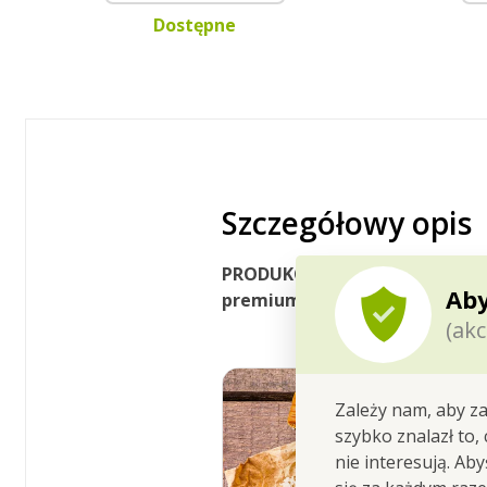
Dostępne
Szczegółowy opis
PRODUKCJA RĘCZNA!
Każda świ
Aby
premium.
Zapakowana jest
w
(akc
Zależy nam, aby za
szybko znalazł to,
nie interesują. Ab