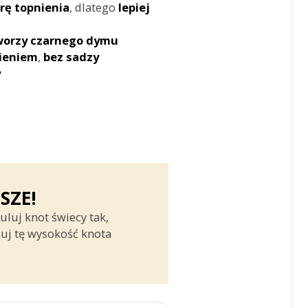
rę
topnienia
, dlatego
lepiej
worzy czarnego dymu
ieniem
,
bez sadzy
y
SZE!
luj knot świecy tak,
uj tę wysokość knota