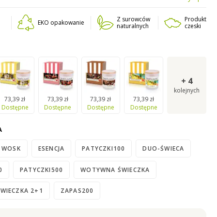
pakowana jest
w
atrakcyjnym opakowaniu
z
 kartonu.
Z surowców
Produkt
EKO opakowanie
naturalnych
czeski
+
4
kolejnych
73,39 zł
73,39 zł
73,39 zł
73,39 zł
Dostępne
Dostępne
Dostępne
Dostępne
A
WOSK
ESENCJA
PATYCZKI100
DUO-ŚWIECA
0
PATYCZKI500
WOTYWNA ŚWIECZKA
WIECZKA 2+1
ZAPAS200