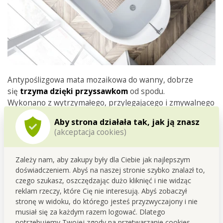
Antypoślizgowa mata mozaikowa do wanny, dobrze
się
trzyma
dzięki
przyssawkom
od spodu.
Wykonano z wytrzymałego, przylegającego i zmywalnego
winylu.
Aby strona działała tak, jak ją znasz
Wymiary ok. 78 x 35 cm.
(akceptacja cookies)
Zależy nam, aby zakupy były dla Ciebie jak najlepszym
doświadczeniem. Abyś na naszej stronie szybko znalazł to,
czego szukasz, oszczędzając dużo kliknięć i nie widząc
reklam rzeczy, które Cię nie interesują. Abyś zobaczył
stronę w widoku, do którego jesteś przyzwyczajony i nie
musiał się za każdym razem logować. Dlatego
potrzebujemy Twojej zgody na przetwarzanie cookies-