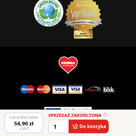
SPRZEDAŻ ZAKOŃCZONA
Cena dla Ciebie
56,90
zł
© 2026 Vaše Dedra, s.r.o.
Do koszyka
z VAT