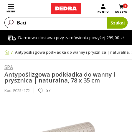
0
Otwórz menu
MENU
KONTO
KOSZYK
Szukaj
Darmowa dostawa przy zamówieniu powyżej 299,00 zł
Antypoślizgowa podkładka do wanny i prysznica | naturalna, 7
SPA
Antypoślizgowa podkładka do wanny i
prysznica | naturalna, 78 x 35 cm
57
Kod:
FC254172