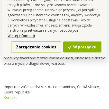
małych plików, które są tymczasowo przechowywane
w Twojej przeglądarce. Naciskając przycisk „W porządku”,
zgadzasz się na ustawienie cookies tak, abyśmy świadczyli
Ci konkretne i przydatne usługi na podstawie Twoich
FC DEDRA exclusive
danych. W każdej chwili możesz zmienić swoją zgodę
na stronie przetwarzania danych osobowych.
Linia produktowa
FC DEDRA exclusive
kładzie nacisk na
Więcej informacji
jakość surowców, przemyślane składy oraz ponadczasowe
podejście do produkcji.
Zarządzanie cookies
W porządku
Inicjały
FC
pochodzą od imienia
František Černý
i oznaczają
produkty tworzone z szacunkiem do ludzi, dbałością o detale
oraz z myślą o długofalowej wartości.
Importer: Vaše Dedra s. r. o., Podhradní 69, Česká Skalice,
Česká republika
Kontakt