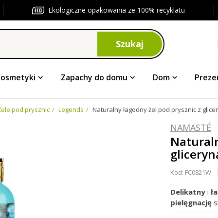
Ekologiczne opakowania ze 100% recyklatu
Szukaj
Kosmetyki
Zapachy do domu
Dom
Preze
Żele pod prysznic
Legends
Naturalny łagodny żel pod prysznic z glice
NAMASTÉ
Naturaln
gliceryn
Kod:
FC0821W
Delikatny
i
ła
pielęgnację
s