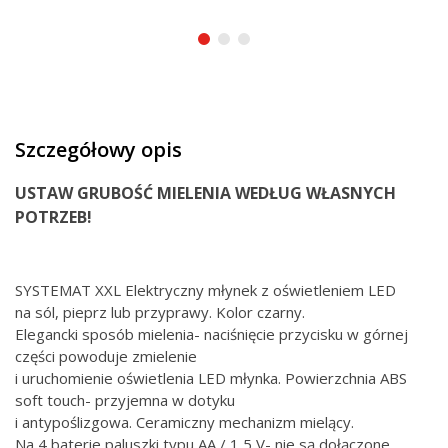
Szczegółowy opis
USTAW GRUBOŚĆ MIELENIA WEDŁUG WŁASNYCH
POTRZEB!
SYSTEMAT XXL Elektryczny młynek z oświetleniem LED
na sól, pieprz lub przyprawy. Kolor czarny.
Elegancki sposób mielenia- naciśnięcie przycisku w górnej
części powoduje zmielenie
i uruchomienie oświetlenia LED młynka. Powierzchnia ABS
soft touch- przyjemna w dotyku
i antypoślizgowa. Ceramiczny mechanizm mielący.
Na 4 baterie paluszki typu AA / 1,5 V- nie są dołączone.