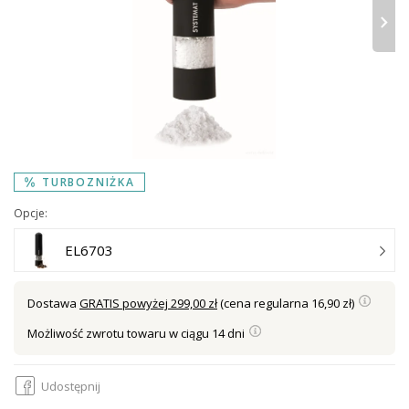
›
TURBOZNIŻKA
Opcje:
EL6703
Dostawa
GRATIS powyżej 299,00 zł
(cena regularna 16,90 zł)
Możliwość zwrotu towaru w ciągu 14 dni
Udostępnij