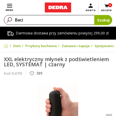
0
Otwórz menu
MENU
KONTO
KOSZYK
Szukaj
Darmowa dostawa przy zamówieniu powyżej 299,00 zł
Dom
Przybory kuchenne
Zastawa i napoje
Spożywanie 
XXL elektryczny młynek z podświetleniem
LED, SYSTEMAT | czarny
389
Kod:
EL6703