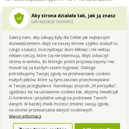
Wysokość: 22 cm, średnica dolna: 5 cm.
Aby strona działała tak, jak ją znasz
Okres gwarancji 24 miesiące.
(akceptacja cookies)
Zależy nam, aby zakupy były dla Ciebie jak najlepszym
doświadczeniem. Abyś na naszej stronie szybko znalazł to,
czego szukasz, oszczędzając dużo kliknięć i nie widząc
reklam rzeczy, które Cię nie interesują. Abyś zobaczył
stronę w widoku, do którego jesteś przyzwyczajony i nie
musiał się za każdym razem logować. Dlatego
potrzebujemy Twojej zgody na przetwarzanie cookies-
małych plików, które są tymczasowo przechowywane
w Twojej przeglądarce. Naciskając przycisk „W porządku”,
zgadzasz się na ustawienie cookies tak, abyśmy świadczyli
Ci konkretne i przydatne usługi na podstawie Twoich
danych. W każdej chwili możesz zmienić swoją zgodę
na stronie przetwarzania danych osobowych.
Więcej informacji
Produkty przeznaczone do kontaktu z