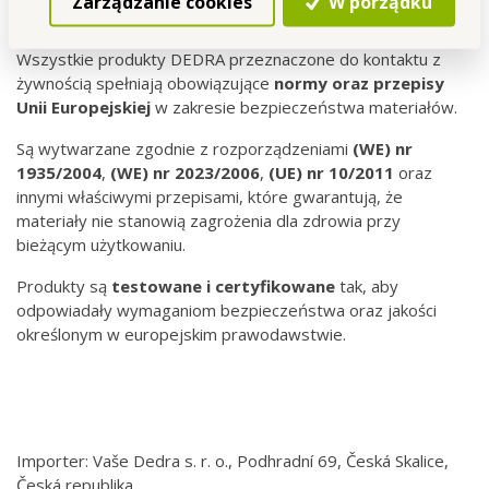
Zarządzanie cookies
W porządku
żywnością
Wszystkie produkty DEDRA przeznaczone do kontaktu z
żywnością spełniają obowiązujące
normy oraz przepisy
Unii Europejskiej
w zakresie bezpieczeństwa materiałów.
Są wytwarzane zgodnie z rozporządzeniami
(WE) nr
1935/2004
,
(WE) nr
2023/2006
,
(UE) nr 10/2011
oraz
innymi właściwymi przepisami, które gwarantują, że
materiały nie stanowią zagrożenia dla zdrowia przy
bieżącym użytkowaniu.
Produkty są
testowane i certyfikowane
tak, aby
odpowiadały wymaganiom bezpieczeństwa oraz jakości
określonym w europejskim prawodawstwie.
Importer: Vaše Dedra s. r. o., Podhradní 69, Česká Skalice,
Česká republika