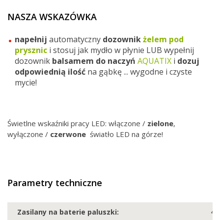
NASZA WSKAZÓWKA
napełnij
automatyczny
dozownik
żelem pod
prysznic
i stosuj jak mydło w płynie LUB wypełnij
dozownik
balsamem do naczyń
AQUATIX
i
dozuj
odpowiednią
ilość
na gąbkę ... wygodne i czyste
mycie!
Świetlne wskaźniki pracy LED: włączone /
zielone
,
wyłączone /
czerwone
światło LED na górze!
Parametry techniczne
Zasilany na baterie paluszki:
4 