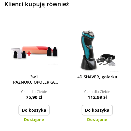
Klienci kupują również
3w1
4D SHAVER, golarka
PAZNOKCIOPOLERKA
elektryczny pilnik i
Cena dla Ciebie
Cena dla Ciebie
polerka + GRATIS 3 szt.
75,90 zł
112,99 zł
KOŃCÓWEK
Do koszyka
Do koszyka
Dostępne
Dostępne