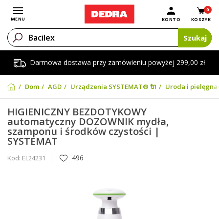
0
Otwórz menu
MENU
KONTO
KOSZYK
Szukaj
Darmowa dostawa przy zamówieniu powyżej 299,00 zł
Dom
AGD
Urządzenia SYSTEMAT® 🔌
Uroda i pielęgna
HIGIENICZNY BEZDOTYKOWY
automatyczny DOZOWNIK mydła,
szamponu i środków czystości |
SYSTEMAT
496
Kod:
EL24231