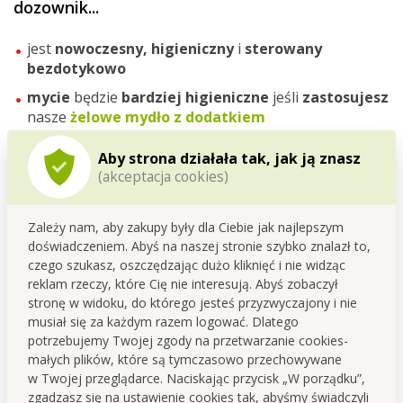
dozownik...
jest
nowoczesny, higieniczny
i
sterowany
bezdotykowo
mycie
będzie
bardziej higieniczne
jeśli
zastosujesz
nasze
żelowe mydło z dodatkiem
przeciwdrobnoustrojowym
BACILEX HYGIENE+
Aby strona działała tak, jak ją znasz
możesz wybrać
3 opcje dozowania mydła
(1,5 ml, 3
(akceptacja cookies)
ml i 4,5 ml)
dzięki
czujnikowi na podczerwień
wykrywa ruch i
Zależy nam, aby zakupy były dla Ciebie jak najlepszym
automatycznie podaje
wymaganą dawkę
mydła,
doświadczeniem. Abyś na naszej stronie szybko znalazł to,
środka
czyszczącego lub
żelu
pod prysznic ...
czego szukasz, oszczędzając dużo kliknięć i nie widząc
podczas dozowania
na górze zapala się
zielona
reklam rzeczy, które Cię nie interesują. Abyś zobaczył
dioda LED
stronę w widoku, do którego jesteś przyzwyczajony i nie
musiał się za każdym razem logować. Dlatego
potrzebujemy Twojej zgody na przetwarzanie cookies-
małych plików, które są tymczasowo przechowywane
w Twojej przeglądarce. Naciskając przycisk „W porządku”,
zgadzasz się na ustawienie cookies tak, abyśmy świadczyli