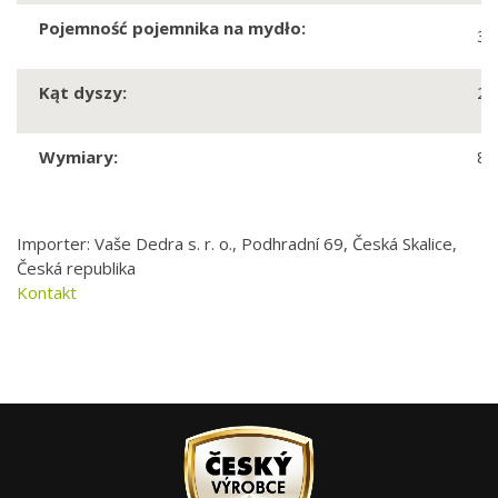
Pojemność pojemnika na mydło:
34
Kąt dyszy:
20
Wymiary:
8,
Importer: Vaše Dedra s. r. o., Podhradní 69, Česká Skalice,
Česká republika
Kontakt