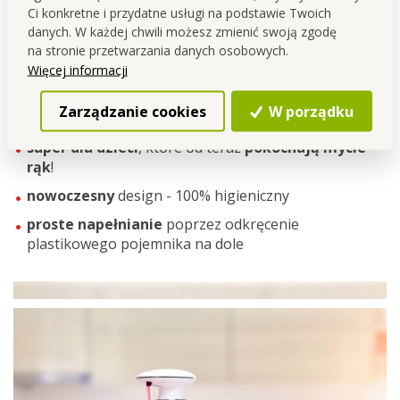
Korzyści bezdotykowego dozowania
Ci konkretne i przydatne usługi na podstawie Twoich
danych. W każdej chwili możesz zmienić swoją zgodę
może być używany do dozowania zarówno mydła, jak
na stronie przetwarzania danych osobowych.
i płynu do mycia naczyń
Więcej informacji
utrzymuje czystość i porządek w łazience oraz w
Zarządzanie cookies
W porządku
kuchni
super dla dzieci
, które od teraz
pokochają mycie
rąk
!
nowoczesny
design - 100% higieniczny
proste napełnianie
poprzez odkręcenie
plastikowego pojemnika na dole