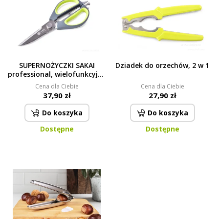
SUPERNOŻYCZKI SAKAI
Dziadek do orzechów, 2 w 1
professional, wielofunkcyjne
nożyczki z wysokiej jakości
Cena dla Ciebie
Cena dla Ciebie
stali nierdzewnej
37,90 zł
27,90 zł
Do koszyka
Do koszyka
Dostępne
Dostępne