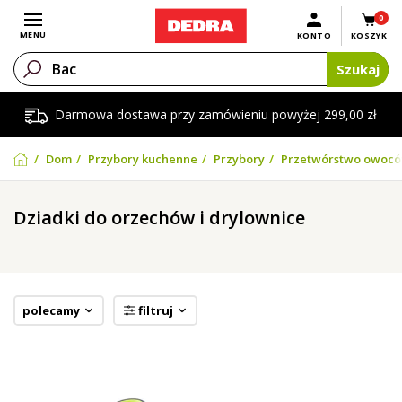
0
Otwórz menu
MENU
KONTO
KOSZYK
Szukaj
Darmowa dostawa przy zamówieniu powyżej 299,00 zł
Dom
Przybory kuchenne
Przybory
Przetwórstwo owoców
Dziadki do orzechów i drylownice
polecamy
filtruj