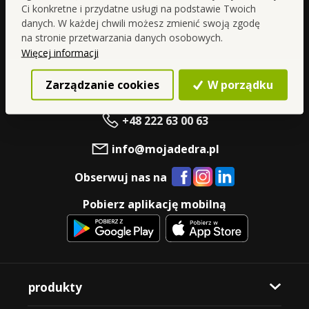
Ci konkretne i przydatne usługi na podstawie Twoich
danych. W każdej chwili możesz zmienić swoją zgodę
na stronie przetwarzania danych osobowych.
Więcej informacji
Współpracuj z DEDRĄ
Zarządzanie cookies
W porządku
+48 222 63 00 63
info@mojadedra.pl
Obserwuj nas na
Pobierz aplikację mobilną
produkty