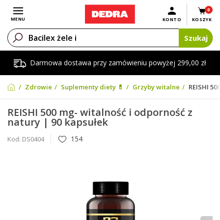
0
Otwórz menu
MENU
KONTO
KOSZYK
Szukaj
Darmowa dostawa przy zamówieniu powyżej 299,00 zł
Zdrowie
Suplementy diety 💊
Grzyby witalne
REISHI 500
REISHI 500 mg- witalność i odporność z
natury | 90 kapsułek
154
Kod:
DS0404