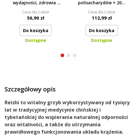
wydajności, zdrowia i
polisacharydów + 20%
odporności
beta-glukanów |
Cena dla Ciebie
Cena dla Ciebie
wsparcie odporności &
56,90 zł
112,99 zł
antyoksydanty | 90
kapsułek
Do koszyka
Do koszyka
Dostępne
Dostępne
Szczegółowy opis
Reishi to
witalny grzyb
wykorzystywany
od tysięcy
lat
w tradycyjnej medycynie chińskiej i
tybetańskiej
do wspierania naturalnej
odporności
oraz
witalności
, a także
do utrzymania
prawidłowego funkcjonowania układu krążenia
.