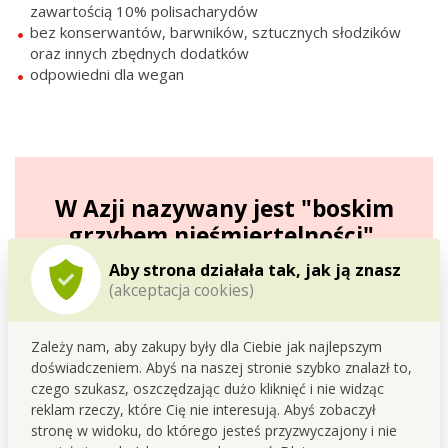
zawartością 10% polisacharydów
bez konserwantów, barwników, sztucznych słodzików
oraz innych zbędnych dodatków
odpowiedni dla wegan
W Azji nazywany jest "boskim
grzybem nieśmiertelności".
Jest bogaty w polisacharydy (zwłaszcza beta-
Aby strona działała tak, jak ją znasz
glukany), minerały, witaminy i pierwiastki
(akceptacja cookies)
śladowe.
Zależy nam, aby zakupy były dla Ciebie jak najlepszym
doświadczeniem. Abyś na naszej stronie szybko znalazł to,
czego szukasz, oszczędzając dużo kliknięć i nie widząc
reklam rzeczy, które Cię nie interesują. Abyś zobaczył
stronę w widoku, do którego jesteś przyzwyczajony i nie