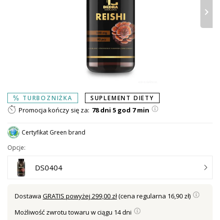
›
TURBOZNIŻKA
SUPLEMENT DIETY
Promocja kończy się za:
78 dni 5 god 7 min
Certyfikat Green brand
Opcje:
DS0404
Dostawa
GRATIS powyżej 299,00 zł
(cena regularna 16,90 zł)
Możliwość zwrotu towaru w ciągu 14 dni