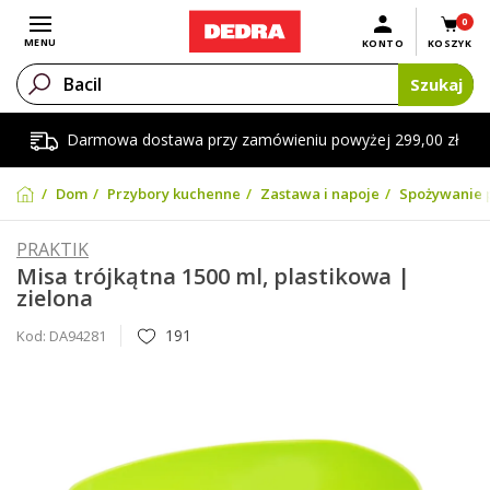
0
Otwórz menu
MENU
KONTO
KOSZYK
Szukaj
Darmowa dostawa przy zamówieniu powyżej 299,00 zł
Dom
Przybory kuchenne
Zastawa i napoje
Spożywanie 
PRAKTIK
Misa trójkątna 1500 ml, plastikowa |
zielona
191
Kod:
DA94281