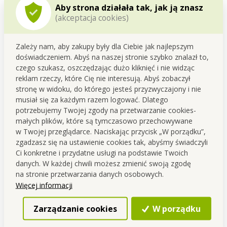
Aby strona działała tak, jak ją znasz
(akceptacja cookies)
Zależy nam, aby zakupy były dla Ciebie jak najlepszym
doświadczeniem. Abyś na naszej stronie szybko znalazł to,
czego szukasz, oszczędzając dużo kliknięć i nie widząc
reklam rzeczy, które Cię nie interesują. Abyś zobaczył
stronę w widoku, do którego jesteś przyzwyczajony i nie
musiał się za każdym razem logować. Dlatego
potrzebujemy Twojej zgody na przetwarzanie cookies-
małych plików, które są tymczasowo przechowywane
w Twojej przeglądarce. Naciskając przycisk „W porządku”,
zgadzasz się na ustawienie cookies tak, abyśmy świadczyli
Ci konkretne i przydatne usługi na podstawie Twoich
danych. W każdej chwili możesz zmienić swoją zgodę
na stronie przetwarzania danych osobowych.
Produkty przeznaczone do kontaktu z
Więcej informacji
żywnością
Zarządzanie cookies
W porządku
Wszystkie produkty DEDRA przeznaczone do kontaktu z
żywnością spełniają obowiązujące
normy oraz przepisy