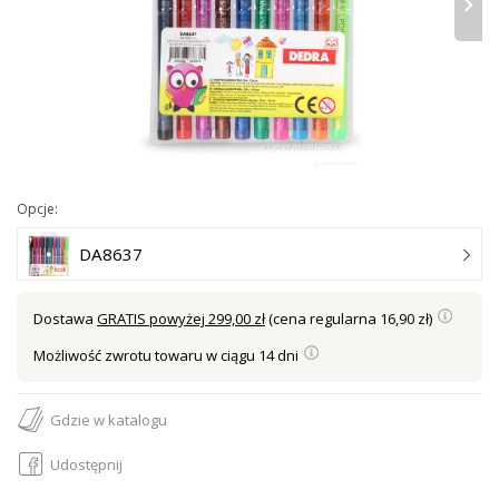
›
Opcje:
DA8637
Dostawa
GRATIS powyżej 299,00 zł
(cena regularna 16,90 zł)
Możliwość zwrotu towaru w ciągu 14 dni
Gdzie w katalogu
Udostępnij