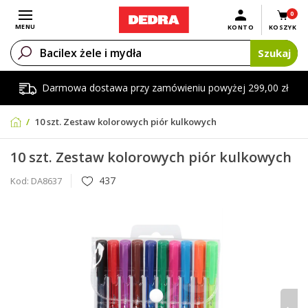
0
Otwórz menu
MENU
KONTO
KOSZYK
Szukaj
Darmowa dostawa przy zamówieniu powyżej 299,00 zł
10 szt. Zestaw kolorowych piór kulkowych
10 szt. Zestaw kolorowych piór kulkowych
437
Kod:
DA8637