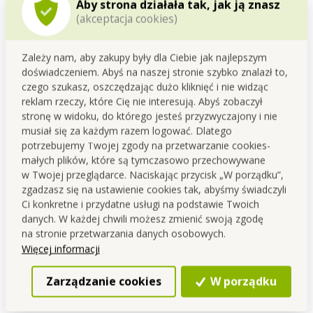
Aby strona działała tak, jak ją znasz
(akceptacja cookies)
Zależy nam, aby zakupy były dla Ciebie jak najlepszym
doświadczeniem. Abyś na naszej stronie szybko znalazł to,
Szczegółowy opis
czego szukasz, oszczędzając dużo kliknięć i nie widząc
reklam rzeczy, które Cię nie interesują. Abyś zobaczył
stronę w widoku, do którego jesteś przyzwyczajony i nie
„KULECZKOFFKY" kolorowe pióra kulkowe, 10
musiał się za każdym razem logować. Dlatego
kolorów, trójkątne.
potrzebujemy Twojej zgody na przetwarzanie cookies-
małych plików, które są tymczasowo przechowywane
w Twojej przeglądarce. Naciskając przycisk „W porządku”,
Długość: 14,5 cm, średnica: 0,8 cm, wymiary opakowania:
zgadzasz się na ustawienie cookies tak, abyśmy świadczyli
11,5 x 14,5 cm.
Ci konkretne i przydatne usługi na podstawie Twoich
danych. W każdej chwili możesz zmienić swoją zgodę
Importer: Vaše Dedra s. r. o., Podhradní 69, Česká Skalice,
na stronie przetwarzania danych osobowych.
Česká republika
Więcej informacji
Kontakt
Zarządzanie cookies
W porządku