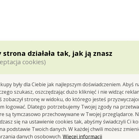
 bliskim, pościel to efektowna ozdoba łóżka. 2 częściow
 strona działała tak, jak ją znasz
eptacja cookies)
kim…
kupy były dla Ciebie jak najlepszym doświadczeniem. Abyś n
e ozdoba łóżka.
dnej osoby, zapinana na suwak.
 czego szukasz, oszczędzając dużo kliknięć i nie widząc rekla
j PES
yś zobaczył stronę w widoku, do którego jesteś przyzwyczajon
em logować. Dlatego potrzebujemy Twojej zgody na przetwa
óre są tymczasowo przechowywane w Twojej przeglądarce. Na
zasz się na ustawienie cookies tak, abyśmy świadczyli Ci k
 cm
 na podstawie Twoich danych. W każdej chwili możesz zmien
 cm
Więcej informacji
arzania danych osobowych.