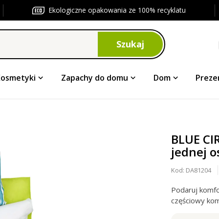
Ekologiczne opakowania ze 100% recyklatu
Szukaj
Kosmetyki
Zapachy do domu
Dom
Preze
BLUE CIR
jednej o
Kod:
DA81204
Podaruj komfor
częściowy kom