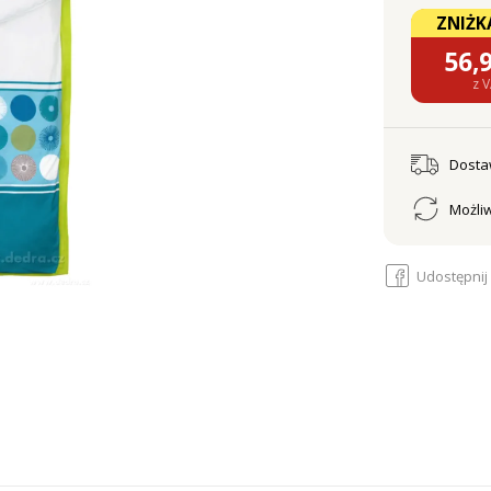
ZNIŻKA
56,
z 
Dost
Możliw
Udostępnij