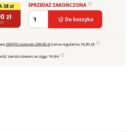
SPRZEDAŻ ZAKOŃCZONA
 38 zł
90
zł
Do koszyka
VAT
awa
GRATIS powyżej 299,00 zł
(cena regularna 16,90 zł)
ość zwrotu towaru w ciągu 14 dni