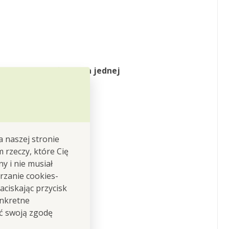
y komplet pościeli dla jednej
a naszej stronie
m rzeczy, które Cię
y i nie musiał
rzanie cookies-
ciskając przycisk
onkretne
ić swoją zgodę