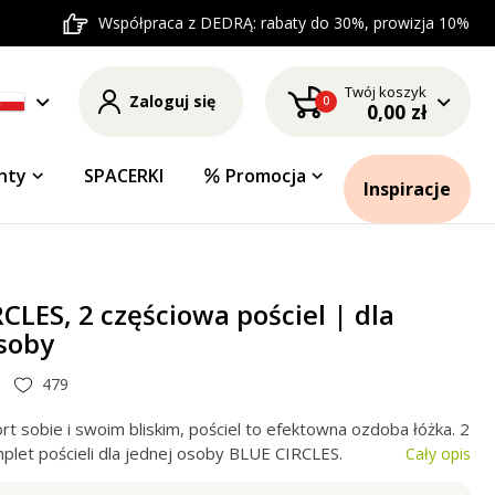
Współpraca z DEDRĄ: rabaty do 30%, prowizja 10%
Twój koszyk
Zaloguj się
0
0,00 zł
nty
SPACERKI
Promocja
Inspiracje
CLES, 2 częściowa pościel | dla
soby
479
t sobie i swoim bliskim, pościel to efektowna ozdoba łóżka. 2
plet pościeli dla jednej osoby BLUE CIRCLES.
Cały opis