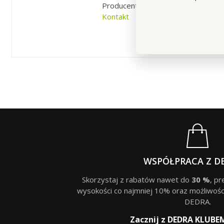
Producent / Importer: Vaše Dedra s.
Kontakt
WSPÓŁPRACA Z D
Skorzystaj z rabatów nawet do
30 %
, p
wysokości co najmniej 10% oraz możliwośc
DEDRA.
Zacznij z DEDRA KLUBE