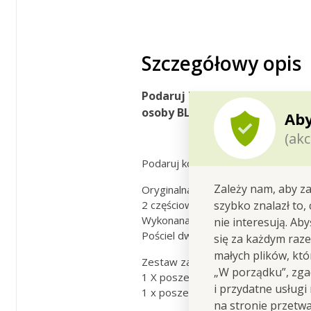
Szczegółowy opis
Podaruj komfort sobie i swoim
osoby BLUE CIRCLES.
Aby
(akc
Podaruj komfort sobie i swoim blis
Zależy nam, aby za
Oryginalna pościel w sypialni będzi
2 częściowy komplet pościeli dla je
szybko znalazł to,
Wykonana z mikrofibry poliestrowe
nie interesują. Ab
Pościel dwustronna
się za każdym raz
małych plików, kt
Zestaw zawiera:
„W porządku”, zgad
1 X poszewka na poduszkę 70 x 80
i przydatne usługi
1 x poszewka na kołdrę 140 x 200
na stronie przetw