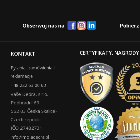
Obserwuj nas na
Pobierz
CERTYFIKATY, NAGRODY
KONTAKT
Pytania, zamówienia i
reklamacje
+48 222 63 00 63
Vaše Dedra, s.r.o.
Podhradní 69
552 03
Česká Skalice
-
Czech republic
IČO 27482731
info@mojadedra.pl