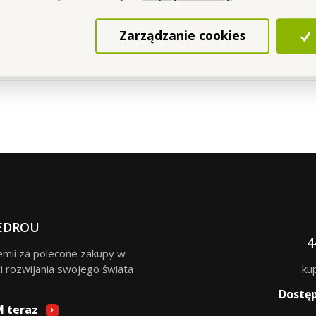
 r. o., Podhradní 69, Česká Skalice, Republika Czeska
Zarządzanie cookies
EDROU
4
remii za polecone zakupy w
i rozwijania swojego świata
ku
Dostę
M teraz