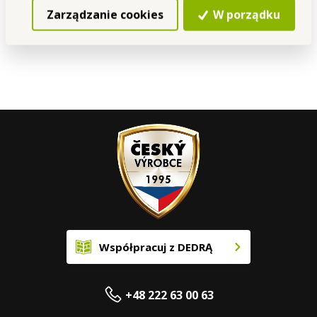
Importer: Vaše Dedra s. r. o., Podhradní 69, Česká Skalice,
Zarządzanie cookies
W porządku
Česká republika
Kontakt
Współpracuj z DEDRĄ
+48 222 63 00 63