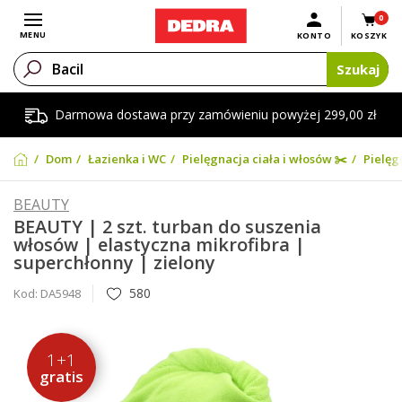
0
Otwórz menu
MENU
KONTO
KOSZYK
Szukaj
Darmowa dostawa przy zamówieniu powyżej 299,00 zł
Dom
Łazienka i WC
Pielęgnacja ciała i włosów ✂️
Pielęg
BEAUTY
BEAUTY | 2 szt. turban do suszenia
włosów | elastyczna mikrofibra |
superchłonny | zielony
580
Kod:
DA5948
1+1
gratis