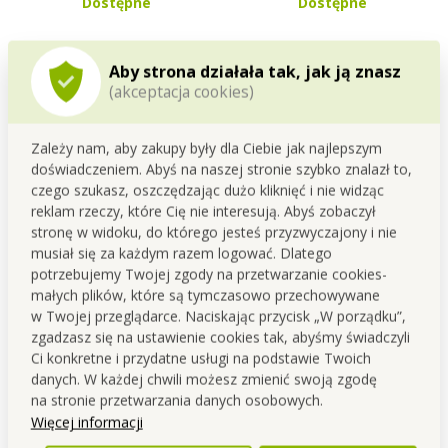
Dostępne
Dostępne
Aby strona działała tak, jak ją znasz
(akceptacja cookies)
Zależy nam, aby zakupy były dla Ciebie jak najlepszym
Szczegółowy opis
doświadczeniem. Abyś na naszej stronie szybko znalazł to,
czego szukasz, oszczędzając dużo kliknięć i nie widząc
1 + 1 Turban do suszenia włosów, zielony.
reklam rzeczy, które Cię nie interesują. Abyś zobaczył
stronę w widoku, do którego jesteś przyzwyczajony i nie
musiał się za każdym razem logować. Dlatego
potrzebujemy Twojej zgody na przetwarzanie cookies-
Turban do suszenia włosów wykonany jest z wysokiej
małych plików, które są tymczasowo przechowywane
jakości elastycznej mikrofibry o delikatnej strukturze.
w Twojej przeglądarce. Naciskając przycisk „W porządku”,
Z tyłu guzik, trzymający turban.
zgadzasz się na ustawienie cookies tak, abyśmy świadczyli
Ci konkretne i przydatne usługi na podstawie Twoich
7 razy większe wchłanianie wody niż klasyczna bawełna!!!
danych. W każdej chwili możesz zmienić swoją zgodę
Długość całkowita ok. 55 cm, wysokość w najwyższym
na stronie przetwarzania danych osobowych.
punkcie ok. 24 cm.
Więcej informacji