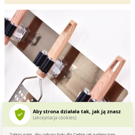
Aby strona działała tak, jak ją znasz
(akceptacja cookies)
MONTAŻ BEZ WIERCENIA
: łatwo
przymocujesz
na
Zależy nam, aby zakupy były dla Ciebie jak najlepszym