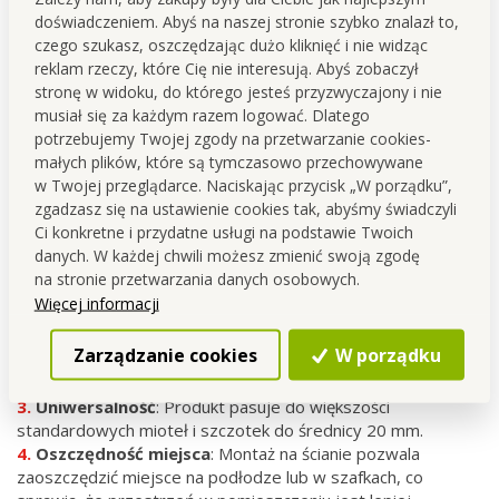
doświadczeniem. Abyś na naszej stronie szybko znalazł to,
ścianie
bez konieczności używania wiertarki
(na taśmę
czego szukasz, oszczędzając dużo kliknięć i nie widząc
samoprzylepną).
reklam rzeczy, które Cię nie interesują. Abyś zobaczył
stronę w widoku, do którego jesteś przyzwyczajony i nie
Pomoże utrzymać porządek w
kuchni
,
łazience
lub
musiał się za każdym razem logować. Dlatego
innych
pomieszczeniach
, zapewniając jednocześnie
potrzebujemy Twojej zgody na przetwarzanie cookies-
łatwy
dostęp
do różnych pomocników domowych.
małych plików, które są tymczasowo przechowywane
w Twojej przeglądarce. Naciskając przycisk „W porządku”,
zgadzasz się na ustawienie cookies tak, abyśmy świadczyli
Oto kilka zalet uniwersalnego uchwytu:
Ci konkretne i przydatne usługi na podstawie Twoich
danych. W każdej chwili możesz zmienić swoją zgodę
Łatwy
montaż
: Dzięki taśmie dwustronnej montaż
na stronie przetwarzania danych osobowych.
uchwytu jest szybki i łatwy, bez konieczności stosowania
Więcej informacji
narzędzi czy wiercenia otworów w ścianie.
Bezpieczne
przechowywanie
: Uchwyt umożliwia
Zarządzanie cookies
W porządku
bezpieczne przechowywanie mioteł, noży, szczotek i innych
pomocy domowych, eliminując ryzyko upadku i uszkodzenia.
Uniwersalność
: Produkt pasuje do większości
standardowych mioteł i szczotek do średnicy 20 mm.
Oszczędność
miejsca
: Montaż na ścianie pozwala
zaoszczędzić miejsce na podłodze lub w szafkach, co