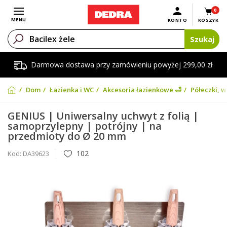
0
Otwórz menu
MENU
KONTO
KOSZYK
Szukaj
Darmowa dostawa przy zamówieniu powyżej 299,00 zł
Dom
Łazienka i WC
Akcesoria łazienkowe 🛁
Półeczki, w
GENIUS | Uniwersalny uchwyt z folią |
samoprzylepny | potrójny | na
przedmioty do Ø 20 mm
102
Kod:
DA39623