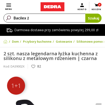
0
Otwórz menu
MENU
KONTO
KOSZYK
Szukaj
Darmowa dostawa przy zamówieniu powyżej 299,00 zł
Dom
Przybory kuchenne
Gotowanie
Silikonowe pomoc
2 szt. nasza legendarna łyżka kuchenna z
silikonu z metalowym rdzeniem | czarna
82
Kod:
DA39002X
1+1