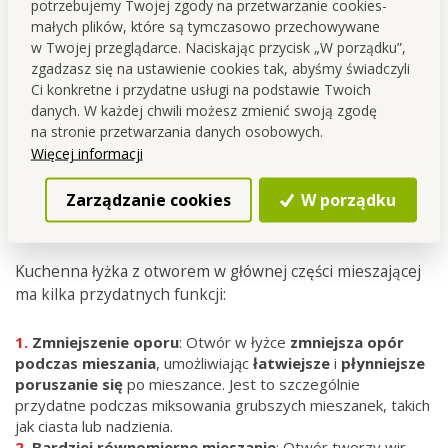
potrzebujemy Twojej zgody na przetwarzanie cookies-
małych plików, które są tymczasowo przechowywane
w Twojej przeglądarce. Naciskając przycisk „W porządku”,
zgadzasz się na ustawienie cookies tak, abyśmy świadczyli
Ci konkretne i przydatne usługi na podstawie Twoich
danych. W każdej chwili możesz zmienić swoją zgodę
Dzięki otworowi
żywność nie przykleja się
do łyżki.
na stronie przetwarzania danych osobowych.
Mniejszy
opór
podczas mieszania.
Więcej informacji
Otwór tworzy wir, który pomaga
lepiej
i bardziej
równomiernie
wymieszać
składniki
.
Zarządzanie cookies
W porządku
Kuchenna łyżka z otworem w głównej części mieszającej
ma kilka przydatnych funkcji:
Zmniejszenie oporu
: Otwór w łyżce
zmniejsza opór
podczas mieszania
, umożliwiając
łatwiejsze
i
płynniejsze
poruszanie
się
po mieszance. Jest to szczególnie
przydatne podczas miksowania grubszych mieszanek, takich
jak ciasta lub nadzienia.
Bardziej równomierne mieszanie
: Otwór tworzy wir,