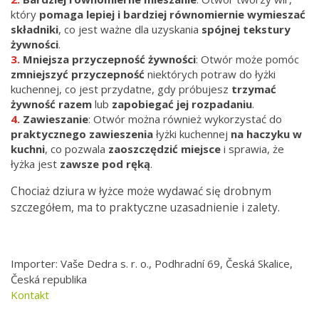
który
pomaga lepiej i bardziej równomiernie wymieszać
składniki
, co jest ważne dla uzyskania
spójnej tekstury
żywności
.
Mniejsza przyczepność żywności
: Otwór może pomóc
zmniejszyć przyczepność
niektórych potraw do łyżki
kuchennej, co jest przydatne, gdy próbujesz
trzymać
żywność razem
lub
zapobiegać jej rozpadaniu
.
Zawieszanie
: Otwór można również wykorzystać do
praktycznego zawieszenia
łyżki kuchennej
na haczyku w
kuchni
, co pozwala
zaoszczędzić miejsce
i sprawia, że ​​
łyżka jest
zawsze pod ręką
.
Chociaż dziura w łyżce może wydawać się drobnym
szczegółem, ma to praktyczne uzasadnienie i zalety.
Importer: Vaše Dedra s. r. o., Podhradní 69, Česká Skalice,
Česká republika
Kontakt