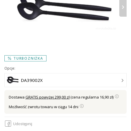
›
TURBOZNIŻKA
Opcje:
DA39002X
Dostawa
GRATIS powyżej 299,00 zł
(cena regularna 16,90 zł)
Możliwość zwrotu towaru w ciągu 14 dni
Udostępnij