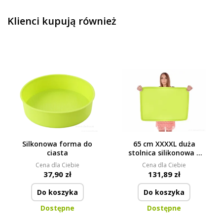
Klienci kupują również
Silkonowa forma do
65 cm XXXXL duża
ciasta
stolnica silikonowa z
krawędzią, nie klei się i
Cena dla Ciebie
Cena dla Ciebie
nie ślizga
37,90 zł
131,89 zł
Do koszyka
Do koszyka
Dostępne
Dostępne