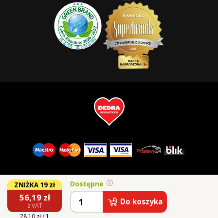
Dostępne
ZNIŻKA 19 zł
56,19
zł
Do koszyka
z VAT
© 2026 Vaše Dedra, s.r.o.
28,10 zł / 1