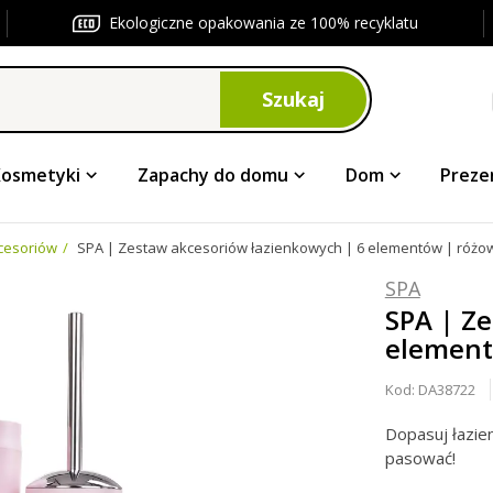
Ekologiczne opakowania ze 100% recyklatu
Szukaj
Kosmetyki
Zapachy do domu
Dom
Preze
cesoriów
SPA | Zestaw akcesoriów łazienkowych | 6 elementów | różow
SPA
SPA | Z
element
Kod:
DA38722
Dopasuj łazie
pasować!