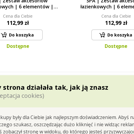
| Zestaw akcesoriów
SPA | Zestaw akces
kowych | 6 elementów |
łazienkowych | 6 elem
szary + biały
biały + czarny
Cena dla Ciebie
Cena dla Ciebie
112,99 zł
112,99 zł
Do koszyka
Do koszyka
Dostępne
Dostępne
 strona działała tak, jak ją znasz
eptacja cookies)
yobrażeń! Pastelowe odcienie będą do niej pasować!
kupy były dla Ciebie jak najlepszym doświadczeniem. Abyś n
 czego szukasz, oszczędzając dużo kliknięć i nie widząc rekla
yś zobaczył stronę w widoku, do którego jesteś przyzwyczajon