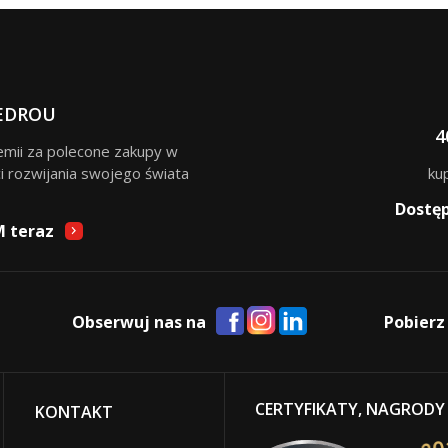
EDROU
4
remii za polecone zakupy w
i rozwijania swojego świata
ku
Dostę
M teraz
Obserwuj nas na
Pobierz
CERTYFIKATY, NAGRODY
KONTAKT