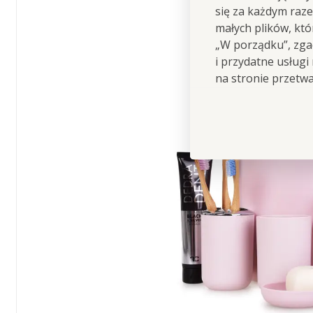
się za każdym raz
małych plików, kt
„W porządku”, zgad
i przydatne usługi
na stronie przetw