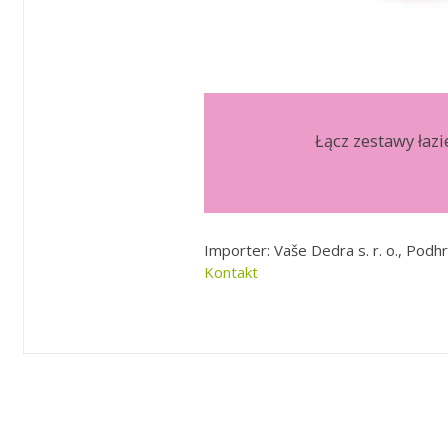
Łącz zestawy łaz
Importer: Vaše Dedra s. r. o., Podhr
Kontakt