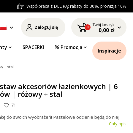
Współpraca z DEDRĄ: rabaty do 30%, prowizja 10%
Twój koszyk
Zaloguj się
0
0,00 zł
nty
SPACERKI
Promocja
Inspiracje
y + stal
estaw akcesoriów łazienkowych | 6
ów | różowy + stal
71
nkę do swoich wyobrażeń! Pastelowe odcienie będą do niej
Cały opis