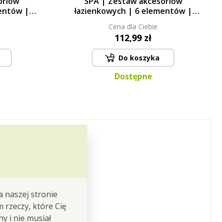
oriów
SPA | Zestaw akcesoriów
entów |
łazienkowych | 6 elementów |
morelowy
Cena dla Ciebie
112,99 zł
Do koszyka
Dostępne
a naszej stronie
m rzeczy, które Cię
y i nie musiał