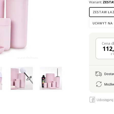
Wariant:
ZESTA
ZESTAW ŁA
UCHWYT NA 
Cena dl
112
z 
Dost
Możliw
Udostępnij