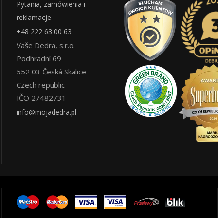
Pytania, zamówienia i
reklamacje
+48 222 63 00 63
Vaše Dedra, s.r.o.
Podhradní 69
552 03
Česká Skalice
-
Czech republic
IČO 27482731
info@mojadedra.pl