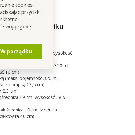
rzanie cookies-
ciskając przycisk
plet
onkretne
trzymałego plastiku.
ić swoją zgodę
:
W porządku
320 ml, średnica 7,5 cm, wysokość
o zębów (maks. pojemność 320 ml,
ść 10 cm)
ą (maks. pojemność 320 ml,
ość z pompką 13,5 cm)
x 2,3 cm)
 (średnica 19 cm, wysokość 28,5
ak średnica 10 cm, średnica
całkowita 40 cm)