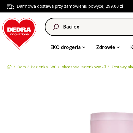
Darmowa dostawa przy zamówieniu powyżej 299,00 zł
EKO drogeria
Zdrowie
Dom
Łazienka i WC
Akcesoria łazienkowe 🛁
Zestawy ak