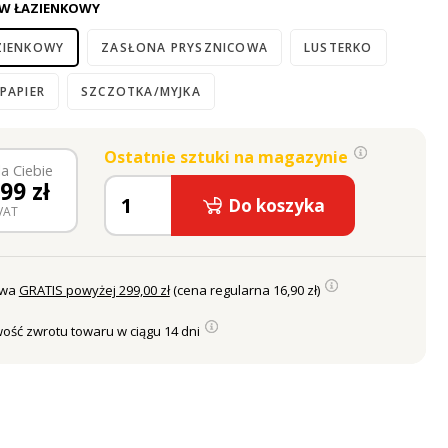
W ŁAZIENKOWY
ZIENKOWY
ZASŁONA PRYSZNICOWA
LUSTERKO
PAPIER
SZCZOTKA/MYJKA
Ostatnie sztuki na magazynie
a Ciebie
,99
zł
Do koszyka
VAT
awa
GRATIS powyżej 299,00 zł
(cena regularna 16,90 zł)
ość zwrotu towaru w ciągu 14 dni