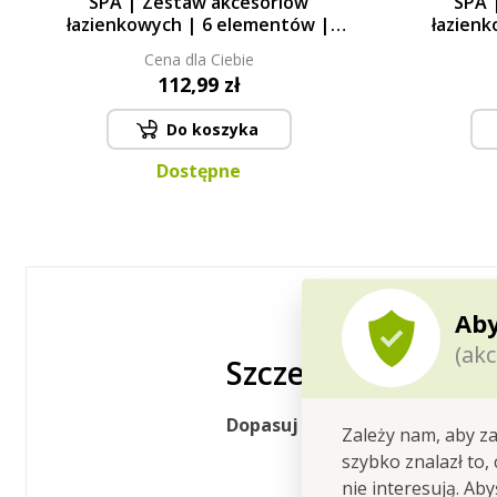
SPA | Zestaw akcesoriów
SPA 
łazienkowych | 6 elementów |
łazien
czarny + biały
Cena dla Ciebie
112,99 zł
Do koszyka
Dostępne
Aby
(akc
Szczegółowy opis
Dopasuj łazienkę do swoich w
Zależy nam, aby za
szybko znalazł to,
nie interesują. Ab