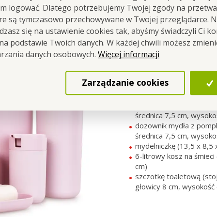
em logować. Dlatego potrzebujemy Twojej zgody na przetwa
óre są tymczasowo przechowywane w Twojej przeglądarce. Na
6-częściowy kom
zasz się na ustawienie cookies tak, abyśmy świadczyli Ci k
łazienkowy
z wy
 na podstawie Twoich danych. W każdej chwili możesz zmien
Więcej informacji
arzania danych osobowych.
ZESTAW ZAWIERA
Zarządzanie cookies
kubek (maks. pojemność 
10 cm)
stojak na szczoteczki d
średnica 7,5 cm, wysoko
dozownik mydła z pompk
średnica 7,5 cm, wysok
mydelniczkę (13,5 x 8,5 
6-litrowy kosz na śmieci
cm)
szczotkę toaletową (stoj
głowicy 8 cm, wysokość 