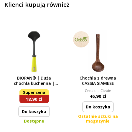
Klienci kupują również
BIOPAN® | Duża
Chochla z drewna
chochla kuchenna |
CASSIA SIAMESE
31 cm | Odpowiednia do
Cena dla Ciebie
Super cena
powierzchni z powłoką
46,90 zł
18,90 zł
nieprzywierającą
Do koszyka
Do koszyka
Ostatnie sztuki na
Dostępne
magazynie