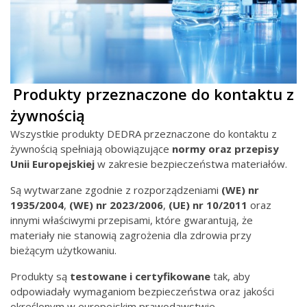
Produkty przeznaczone do kontaktu z
żywnością
Wszystkie produkty DEDRA przeznaczone do kontaktu z
żywnością spełniają obowiązujące
normy oraz przepisy
Unii Europejskiej
w zakresie bezpieczeństwa materiałów.
Są wytwarzane zgodnie z rozporządzeniami
(WE) nr
1935/2004
,
(WE) nr
2023/2006
,
(UE) nr 10/2011
oraz
innymi właściwymi przepisami, które gwarantują, że
materiały nie stanowią zagrożenia dla zdrowia przy
bieżącym użytkowaniu.
Produkty są
testowane i certyfikowane
tak, aby
odpowiadały wymaganiom bezpieczeństwa oraz jakości
określonym w europejskim prawodawstwie.