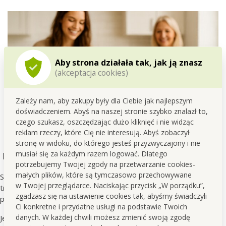
Aby strona działała tak, jak ją znasz
(akceptacja cookies)
Zależy nam, aby zakupy były dla Ciebie jak najlepszym
doświadczeniem. Abyś na naszej stronie szybko znalazł to,
czego szukasz, oszczędzając dużo kliknięć i nie widząc
reklam rzeczy, które Cię nie interesują. Abyś zobaczył
stronę w widoku, do którego jesteś przyzwyczajony i nie
musiał się za każdym razem logować. Dlatego
Nierdzewka na długie lata
potrzebujemy Twojej zgody na przetwarzanie cookies-
małych plików, które są tymczasowo przechowywane
Stal nierdzewna należy do materiałów o wyjątkowo długiej
w Twojej przeglądarce. Naciskając przycisk „W porządku”,
trwałości i naturalnie wpisuje się w zrównoważone podejście do
zgadzasz się na ustawienie cookies tak, abyśmy świadczyli
produktów.
Ci konkretne i przydatne usługi na podstawie Twoich
danych. W każdej chwili możesz zmienić swoją zgodę
Jest
niezwykle
wytrzymała
, odpowiednia do codziennego