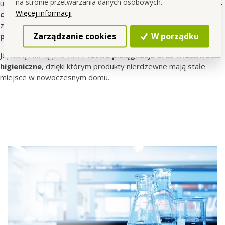
na stronie przetwarzania danych osobowych.
użytkowania, a przy właściwej pielęgnacji służy przez
wiele lat –
Więcej informacji
często nawet przez pokolenia
. Gdy zdecydujesz się
zakończyć użytkowanie produktu, stal nierdzewną można
w
Zarządzanie cookies
W porządku
pełni poddać recyklingowi
.
Jej dużą zaletą jest także
łatwa pielęgnacja oraz właściwości
higieniczne
, dzięki którym produkty nierdzewne mają stałe
miejsce w nowoczesnym domu.