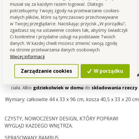
musiał się za każdym razem logować. Dlatego
potrzebujemy Twojej zgody na przetwarzanie cookies-
małych plików, które są tymczasowo przechowywane
w Twojej przeglądarce. Naciskając przycisk „W porządku”,
BAMBUSOWY REGAŁ z 3 wysuwanymi koszami do
zgadzasz się na ustawienie cookies tak, abyśmy świadczyli
przechowywania z tkaniny szary melanż, na górze
Ci konkretne i przydatne usługi na podstawie Twoich
bambusowa półka.
danych. W każdej chwili możesz zmienić swoją zgodę
na stronie przetwarzania danych osobowych.
dzięki regałom będziesz mieć w domu zawsze
wszystko
Więcej informacji
przejrzyście zrównane
i uporządkowane
wykorzystasz
Zarządzanie cookies
W porządku
jako
praktyczny
łazienkowy
dodatek
do
przechowywani
ręczników
,
kosmetyków
oraz akcesoriów do pielęgnacji
ciała. Albo
gdziekolwiek w domu
do
składowania rzeczy
.
Wymiary: całkowite 44 x 33 x 96 cm, kosza 40,5 x 33 x 20 cm
CZYSTY, NOWOCZESNY DESIGN, KTÓRY POPRAWI
WYGLĄD KAŻDEGO WNĘTRZA.
SPRASOWANY BAMBUS