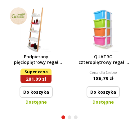
Podpierany
QUATRO
pięciopiętrowy regał
czteropiętrowy regał z
bambusowy GoEco®
4 pojemnikami i
Super cena
Cena dla Ciebie
kółkami
186,79 zł
281,09 zł
Do koszyka
Do koszyka
Dostępne
Dostępne