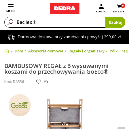
0
Otwórz menu
MENU
KONTO
KOSZYK
Szukaj
Darmowa dostawa przy zamówieniu powyżej 299,00 zł
Dom
Akcesoria domowe
Regały i organizery
Półki i reg
BAMBUSOWY REGAŁ z 3 wysuwanymi
koszami do przechowywania GoEco®
95
Kod:
DA35611