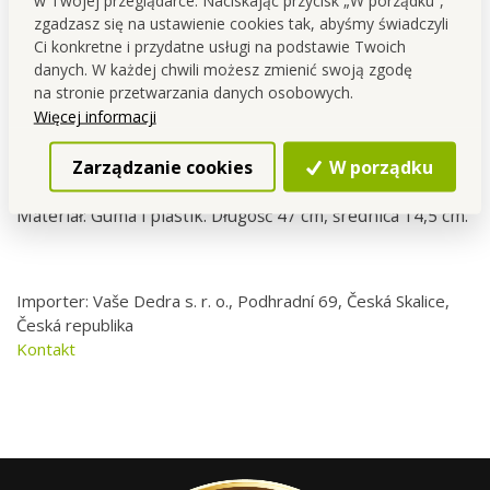
zgadzasz się na ustawienie cookies tak, abyśmy świadczyli
Ci konkretne i przydatne usługi na podstawie Twoich
danych. W każdej chwili możesz zmienić swoją zgodę
na stronie przetwarzania danych osobowych.
SUPERPRZEPYCHACZ,
duży przepychacz do odpływu
Więcej informacji
niezbędny pomocnik do każdego domu, który dba o
Zarządzanie cookies
W porządku
drożne odpływy
Materiał: Guma i plastik. Długość 47 cm, średnica 14,5 cm.
Importer: Vaše Dedra s. r. o., Podhradní 69, Česká Skalice,
Česká republika
Kontakt