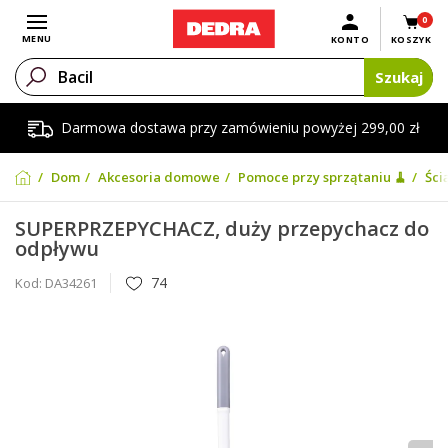
0
Otwórz menu
MENU
KONTO
KOSZYK
Szukaj
Darmowa dostawa przy zamówieniu powyżej 299,00 zł
Dom
Akcesoria domowe
Pomoce przy sprzątaniu 🧹
Ści
SUPERPRZEPYCHACZ, duży przepychacz do
odpływu
74
Kod:
DA34261