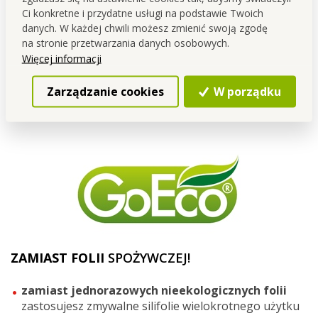
Ci konkretne i przydatne usługi na podstawie Twoich
danych. W każdej chwili możesz zmienić swoją zgodę
na stronie przetwarzania danych osobowych.
BARDZO
ELASTYCZNE
I
ROZCIĄGLIWE
= łatwo
Więcej informacji
dopasują się do prawie każdego pojemnika!
Zarządzanie cookies
W porządku
ZAMIAST FOLII
SPOŻYWCZEJ!
zamiast jednorazowych nieekologicznych folii
zastosujesz zmywalne silifolie wielokrotnego użytku