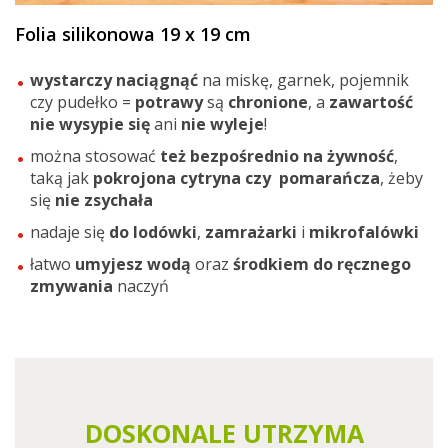
Folia silikonowa 19 x 19 cm
wystarczy naciągnąć
na miskę, garnek, pojemnik
czy pudełko =
potrawy
są
chronione
, a
zawartość
nie
wysypie
się
ani
nie wyleje
!
można stosować
też bezpośrednio na żywność
,
taką jak
pokrojona cytryna
czy pomarańcza
, żeby
się
nie zsychała
nadaje się
do lodówki
,
zamrażarki
i
mikrofalówki
łatwo
umyjesz wodą
oraz
środkiem do ręcznego
zmywania
naczyń
DOSKONALE UTRZYMA