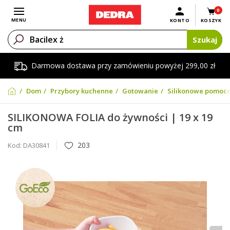
0
Otwórz menu
MENU
KONTO
KOSZYK
Szukaj
Darmowa dostawa przy zamówieniu powyżej 299,00 zł
Dom
Przybory kuchenne
Gotowanie
Silikonowe pomoc
SILIKONOWA FOLIA do żywności | 19 x 19
cm
203
Kod:
DA30841