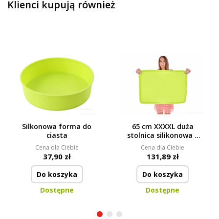
Klienci kupują również
Silkonowa forma do
65 cm XXXXL duża
ciasta
stolnica silikonowa z
krawędzią, nie klei się i
Cena dla Ciebie
Cena dla Ciebie
nie ślizga
37,90 zł
131,89 zł
Do koszyka
Do koszyka
Dostępne
Dostępne