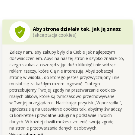
Wykorzystasz w kuchni do naczyń, garnków i
Aby strona działała tak, jak ją znasz
brytfanek... ale także w innych miejscach w domu przy
(akceptacja cookies)
czyszczeniu trudno dostępnych miejsc.
Zależy nam, aby zakupy były dla Ciebie jak najlepszym
doświadczeniem. Abyś na naszej stronie szybko znalazł to,
czego szukasz, oszczędzając dużo kliknięć i nie widząc
reklam rzeczy, które Cię nie interesują. Abyś zobaczył
stronę w widoku, do którego jesteś przyzwyczajony i nie
musiał się za każdym razem logować. Dlatego
potrzebujemy Twojej zgody na przetwarzanie cookies-
małych plików, które są tymczasowo przechowywane
w Twojej przeglądarce. Naciskając przycisk „W porządku”,
zgadzasz się na ustawienie cookies tak, abyśmy świadczyli
Ci konkretne i przydatne usługi na podstawie Twoich
danych. W każdej chwili możesz zmienić swoją zgodę
na stronie przetwarzania danych osobowych.
Więcej informacji