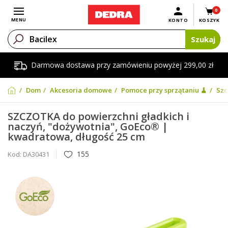
0
Otwórz menu
MENU
KONTO
KOSZYK
Szukaj
Darmowa dostawa przy zamówieniu powyżej 299,00 zł
Dom
Akcesoria domowe
Pomoce przy sprzątaniu 🧹
Szc
SZCZOTKA do powierzchni gładkich i
naczyń, "dożywotnia", GoEco® |
kwadratowa, długość 25 cm
155
Kod:
DA30431