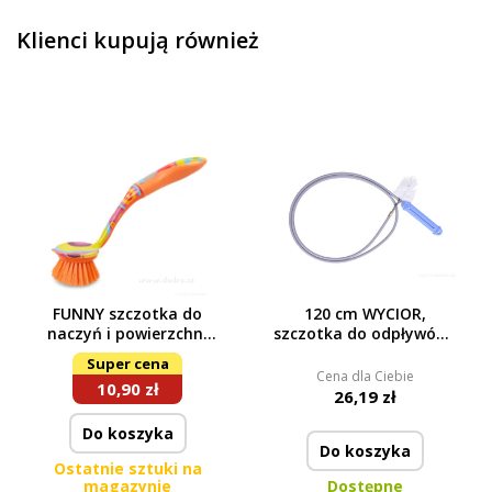
Klienci kupują również
FUNNY szczotka do
120 cm WYCIOR,
naczyń i powierzchni
szczotka do odpływów i
gładkich
syfonów
Super cena
Cena dla Ciebie
10,90 zł
26,19 zł
Do koszyka
Do koszyka
Ostatnie sztuki na
magazynie
Dostępne