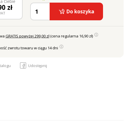
a Ciebie
90
zł
Do koszyka
VAT
awa
GRATIS powyżej 299,00 zł
(cena regularna 16,90 zł)
ość zwrotu towaru w ciągu 14 dni
talogu
Udostępnij