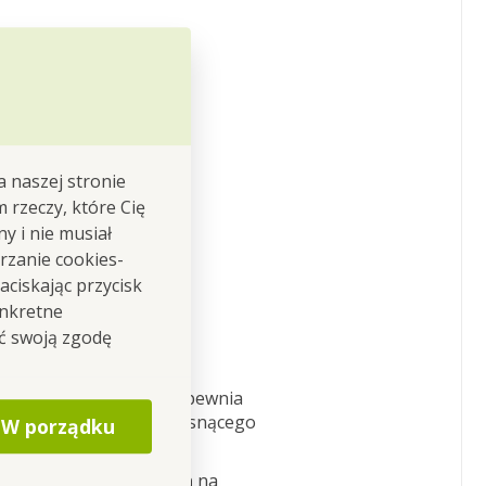
ia włosy gładkie
a naszej stronie
m rzeczy, które Cię
y i nie musiał
rzanie cookies-
ciskając przycisk
onkretne
ić swoją zgodę
ny
z bambusa
, czym zapewnia
ykorzystanie szybko rosnącego
W porządku
ybciej rosnących roślin
na