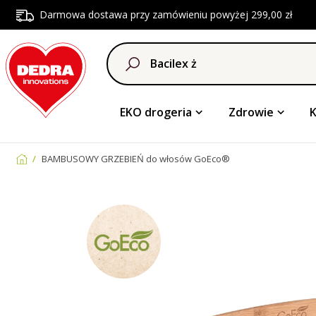
Darmowa dostawa przy zamówieniu powyżej 299,00 zł
EKO drogeria
Zdrowie
BAMBUSOWY GRZEBIEŃ do włosów GoEco®