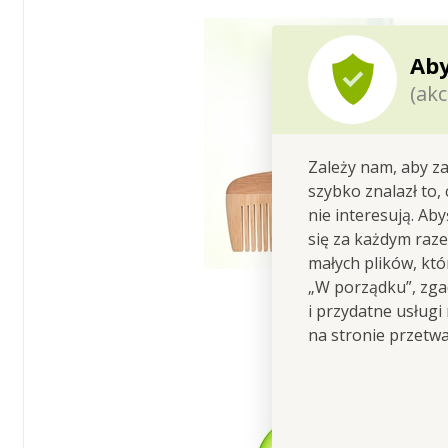
Aby
(akc
Zależy nam, aby za
szybko znalazł to,
nie interesują. Ab
się za każdym raz
małych plików, kt
„W porządku”, zgad
i przydatne usługi
na stronie przetw