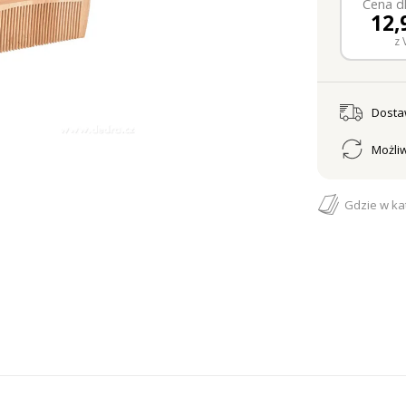
Cena dl
12,
z 
Dost
Możliw
Gdzie w ka