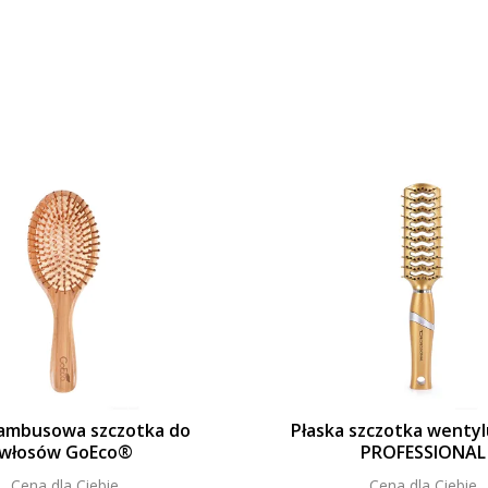
ambusowa szczotka do
Płaska szczotka wentyl
włosów GoEco®
PROFESSIONAL
Cena dla Ciebie
Cena dla Ciebie