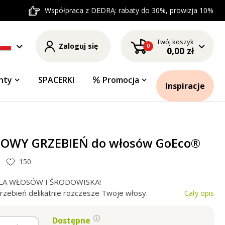
Współpraca z DEDRĄ: rabaty do 30%, prowizja 10%
Twój koszyk
Zaloguj się
0
0,00 zł
nty
SPACERKI
Promocja
Inspiracje
OWY GRZEBIEŃ do włosów GoEco®
150
LA WŁOSÓW I ŚRODOWISKA!
ebień delikatnie rozczesze Twoje włosy.
Cały opis
Dostępne