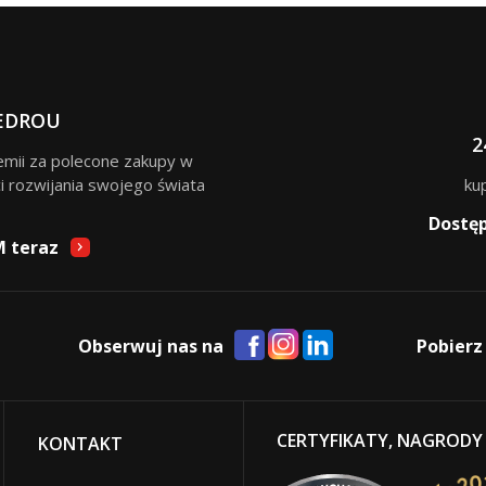
EDROU
2
remii za polecone zakupy w
i rozwijania swojego świata
ku
Dostę
M teraz
Obserwuj nas na
Pobierz
CERTYFIKATY, NAGRODY
KONTAKT