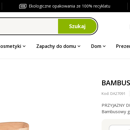
Ekologiczne opakowania ze 100% recyklatu
Szukaj
Kosmetyki
Zapachy do domu
Dom
Preze
BAMBUS
Kod:
DA27091
PRZYJAZNY D
Bambusowy grz