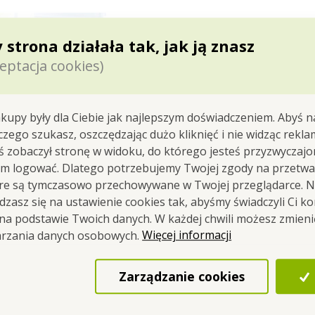
 strona działała tak, jak ją znasz
eptacja cookies)
nieelektryzuje i pozostaw
kupy były dla Ciebie jak najlepszym doświadczeniem. Abyś n
 czego szukasz, oszczędzając dużo kliknięć i nie widząc rekla
yś zobaczył stronę w widoku, do którego jesteś przyzwyczajon
em logować. Dlatego potrzebujemy Twojej zgody na przetwa
óre są tymczasowo przechowywane w Twojej przeglądarce. Na
zasz się na ustawienie cookies tak, abyśmy świadczyli Ci k
 na podstawie Twoich danych. W każdej chwili możesz zmien
Więcej informacji
arzania danych osobowych.
ten produkt jest
wykona
zrównoważony rozwój i w
Zarządzanie cookies
bambusa
bambus to
jedna z
najsz