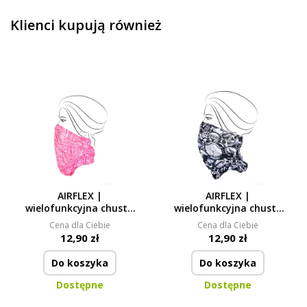
Klienci kupują również
AIRFLEX |
AIRFLEX |
wielofunkcyjna chusta
wielofunkcyjna chusta
| do sportu & ochrony |
| do sportu & ochrony |
Cena dla Ciebie
Cena dla Ciebie
uniwersalny rozmiar |
uniwersalny rozmiar |
12,90 zł
12,90 zł
PINK
SKULL
Do koszyka
Do koszyka
Dostępne
Dostępne