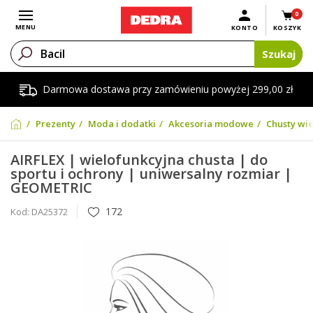
0
Otwórz menu
MENU
KONTO
KOSZYK
Szukaj
Darmowa dostawa przy zamówieniu powyżej 299,00 zł
Prezenty
Moda i dodatki
Akcesoria modowe
Chusty wie
AIRFLEX | wielofunkcyjna chusta | do
sportu i ochrony | uniwersalny rozmiar |
GEOMETRIC
172
Kod:
DA25372