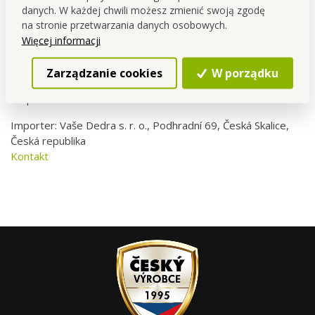
motocyklowy lub narciarski.
danych. W każdej chwili możesz zmienić swoją zgodę
na stronie przetwarzania danych osobowych.
Więcej informacji
KSZTAŁT TUBY DLA WYGODNEGO NOSZENIA. Rozmiar
uniwersalny (średnica 45 - 70 cm, długość ok. 50 cm).
Zarządzanie cookies
W porządku
Materiał: 95% PES, 5% elastan, możliwość prania w 30
stopniach.
Importer: Vaše Dedra s. r. o., Podhradní 69, Česká Skalice,
Česká republika
Kontakt