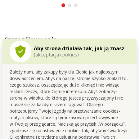
Szczegółowy opis
Aby strona działała tak, jak ją znasz
Wykorzystasz
do zakrycia ust i nosa
, podczas
(akceptacja cookies)
różnych aktywności sportowych, ale także do
bieżącego noszenia.
Zależy nam, aby zakupy były dla Ciebie jak najlepszym
doświadczeniem. Abyś na naszej stronie szybko znalazł to,
czego szukasz, oszczędzając dużo kliknięć i nie widząc
Wielofunkcyjna chusta:
reklam rzeczy, które Cię nie interesują. Abyś zobaczył
stronę w widoku, do którego jesteś przyzwyczajony i nie
• chroni przed słońcem,
musiał się za każdym razem logować. Dlatego
• jest oddychająca i dobrze odprowadza wilgoć,
potrzebujemy Twojej zgody na przetwarzanie cookies-
• podczas uprawiania sportu zapobiega skraplaniu potu na
małych plików, które są tymczasowo przechowywane
twarz,
w Twojej przeglądarce. Naciskając przycisk „W porządku”,
• zimą chroni przed wiatrem i przemarznięciem,
zgadzasz się na ustawienie cookies tak, abyśmy świadczyli
• idealna jako pierwsza warstwa pod kask rowerowy,
Ci konkretne i przydatne usługi na podstawie Twoich