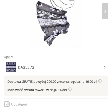
›
Opcje:
DA25372
Dostawa
GRATIS powyżej 299,00 zł
(cena regularna 16,90 zł)
Możliwość zwrotu towaru w ciągu 14 dni
Udostępnij