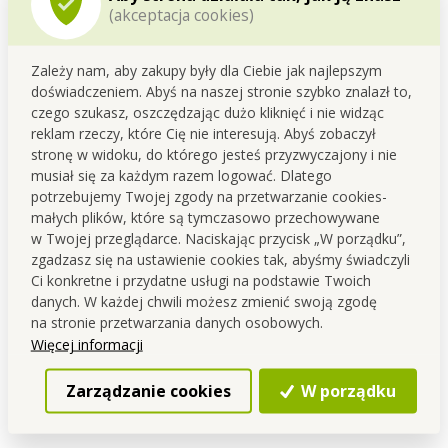
(akceptacja cookies)
Szczegółowy opis
Zależy nam, aby zakupy były dla Ciebie jak najlepszym
doświadczeniem. Abyś na naszej stronie szybko znalazł to,
Elegancki biały matowy łańcuch do świątecznych
czego szukasz, oszczędzając dużo kliknięć i nie widząc
dekoracji (choinka i przyozdobienie).
reklam rzeczy, które Cię nie interesują. Abyś zobaczył
stronę w widoku, do którego jesteś przyzwyczajony i nie
musiał się za każdym razem logować. Dlatego
potrzebujemy Twojej zgody na przetwarzanie cookies-
Elegancki biały matowy łańcuch do świątecznych dekoracji
małych plików, które są tymczasowo przechowywane
(choinka i przyozdobienie).
w Twojej przeglądarce. Naciskając przycisk „W porządku”,
zgadzasz się na ustawienie cookies tak, abyśmy świadczyli
Długość ok. 200 cm.
Ci konkretne i przydatne usługi na podstawie Twoich
danych. W każdej chwili możesz zmienić swoją zgodę
Producent / Importer: Vaše Dedra s. r. o., Podhradní 69,
na stronie przetwarzania danych osobowych.
Česká Skalice, Republika Czeska
Więcej informacji
Kontakt
Zarządzanie cookies
W porządku