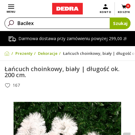
0
Otwórz menu
MENU
KONTO
KOSZYK
Szukaj
Darmowa dostawa przy zamówieniu powyżej 299,00 zł
Prezenty
Dekoracje
Łańcuch choinkowy, biały | długość ok
Łańcuch choinkowy, biały | długość ok.
200 cm.
167