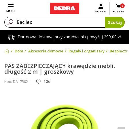
0
Otwórz menu
MENU
KONTO
KOSZYK
Szukaj
Darmowa dostawa przy zamówieniu powyżej 299,00 zł
Dom
Akcesoria domowe
Regały i organizery
Bezpieczn
PAS ZABEZPIECZAJĄCY krawędzie mebli,
długość 2 m | groszkowy
106
Kod:
DA17502