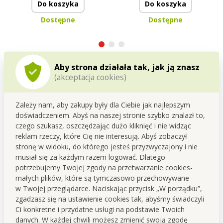
Do koszyka
Do koszyka
Dostępne
Dostępne
Aby strona działała tak, jak ją znasz
(akceptacja cookies)
Szczegółowy opis
Zależy nam, aby zakupy były dla Ciebie jak najlepszym
doświadczeniem. Abyś na naszej stronie szybko znalazł to,
Taśma zabezpieczająca ochroni Twoje dzieci przed
czego szukasz, oszczędzając dużo kliknięć i nie widząc
ostrymi krawędziami stołu, łóżka i szafki.
reklam rzeczy, które Cię nie interesują. Abyś zobaczył
Zabezpiecz ostre kanty, zapewniając w ten sposób
stronę w widoku, do którego jesteś przyzwyczajony i nie
bezpieczne poruszanie się dzieci po mieszkaniu.
musiał się za każdym razem logować. Dlatego
potrzebujemy Twojej zgody na przetwarzanie cookies-
Piankowa osłona amortyzuje uderzenia dzięki
małych plików, które są tymczasowo przechowywane
odpornej grubej piance.
w Twojej przeglądarce. Naciskając przycisk „W porządku”,
zgadzasz się na ustawienie cookies tak, abyśmy świadczyli
Ci konkretne i przydatne usługi na podstawie Twoich
PAS OCHRONNY, długość 2 m (!!!), materiał: 100% NBR.
danych. W każdej chwili możesz zmienić swoją zgodę