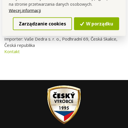
Łatwe mocowanie na taśmę dwustronną (w zestawie).
na stronie przetwarzania danych osobowych.
Poszczególne części można pięknie łączyć kolorami, a także
Więcej informacji
łatwo skracać w razie potrzeby.
Wysokość każdej krawędzi przylegającej do mebli wynosi 25
Zarządzanie cookies
W porządku
mm. Pionowa i pozioma.
Importer: Vaše Dedra s. r. o., Podhradní 69, Česká Skalice,
Česká republika
Kontakt