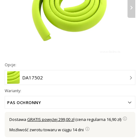
›
Opcje:
DA17502
Warianty:
PAS OCHRONNY
Dostawa
GRATIS powyżej 299,00 zł
(cena regularna 16,90 zł)
Możliwość zwrotu towaru w ciągu 14 dni