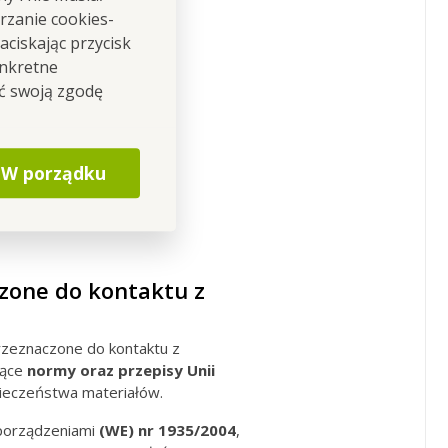
rzanie cookies-
ciskając przycisk
onkretne
ić swoją zgodę
W porządku
zone do kontaktu z
zeznaczone do kontaktu z
jące
normy oraz przepisy Unii
ieczeństwa materiałów.
porządzeniami
(WE) nr 1935/2004
,