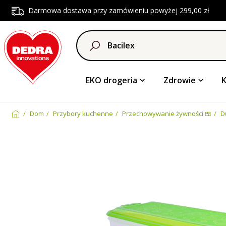
Darmowa dostawa przy zamówieniu powyżej 299,00 zł
EKO drogeria
Zdrowie
Dom
Przybory kuchenne
Przechowywanie żywności 🍱
D