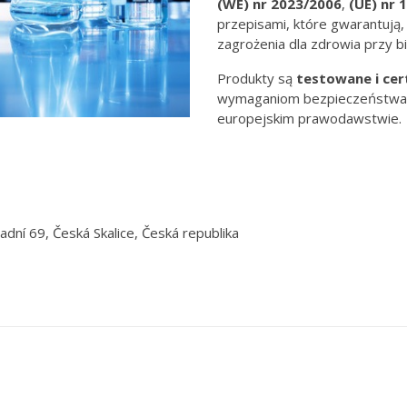
(WE) nr
2023/2006
,
(UE) nr 
przepisami, które gwarantują,
zagrożenia dla zdrowia przy b
Produkty są
testowane i cer
wymaganiom bezpieczeństwa o
europejskim prawodawstwie.
adní 69, Česká Skalice, Česká republika