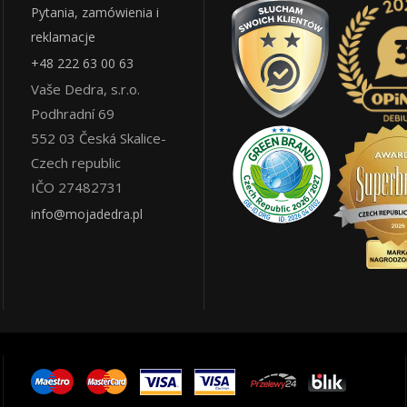
Pytania, zamówienia i
reklamacje
+48 222 63 00 63
Vaše Dedra, s.r.o.
Podhradní 69
552 03
Česká Skalice
-
Czech republic
IČO 27482731
info@mojadedra.pl