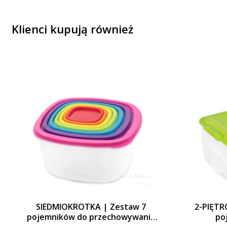
Klienci kupują również
SIEDMIOKROTKA | Zestaw 7
2-PIĘT
pojemników do przechowywania
po
żywności | z kolorowymi