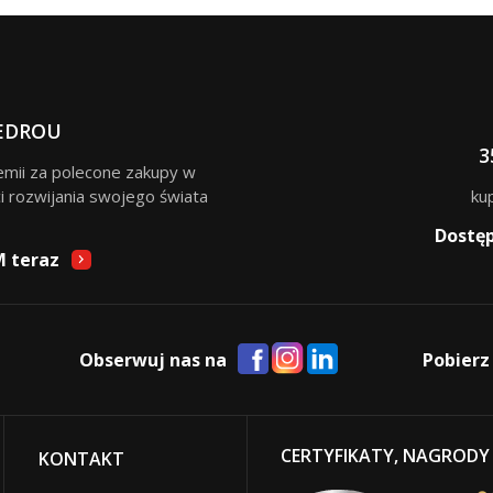
EDROU
3
remii za polecone zakupy w
i rozwijania swojego świata
ku
Dostę
M teraz
Obserwuj nas na
Pobierz
CERTYFIKATY, NAGRODY
KONTAKT