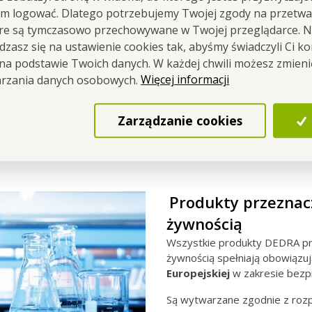
em logować. Dlatego potrzebujemy Twojej zgody na przetwa
K na żywność z mocnego plastiku,
óre są tymczasowo przechowywane w Twojej przeglądarce. Na
IE TYLKO) w lodówce.
zasz się na ustawienie cookies tak, abyśmy świadczyli Ci k
 na podstawie Twoich danych. W każdej chwili możesz zmien
 x 12 x 6 cm.
Więcej informacji
arzania danych osobowych.
tucznego.
i mikrofalowej, zamrażarki i lodówki.
Zarządzanie cookies
 bagietki...
Produkty przeznac
żywnością
Wszystkie produkty DEDRA pr
żywnością spełniają obowiązu
Europejskiej
w zakresie bezp
Są wytwarzane zgodnie z roz