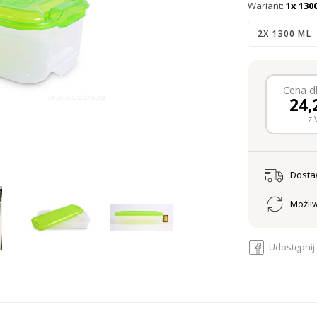
Niezawodnie 
Wariant:
1x 130
zawartości Two
2X 1300 ML
Cena dl
24,
z 
Dost
Możliw
Udostępnij