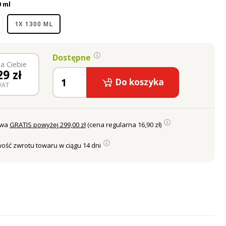
pomoże Ci 1-PIĘTROWY BOX, który nada porządek
0 ml
jej lodówki .
1X 1300 ML
Dostępne
a Ciebie
29
zł
Do koszyka
VAT
awa
GRATIS powyżej 299,00 zł
(cena regularna 16,90 zł)
ość zwrotu towaru w ciągu 14 dni