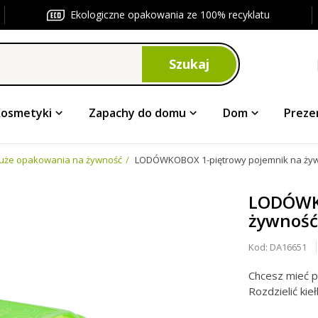
Ekologiczne opakowania ze 100% recyklatu
Szukaj
Kosmetyki
Zapachy do domu
Dom
Preze
uże opakowania na żywność
LODÓWKOBOX 1-piętrowy pojemnik na żyw
LODÓWKO
żywność
Kod:
DA16651
Chcesz mieć p
Rozdzielić kie
A może po pr