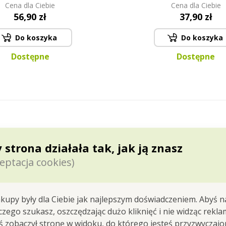
Cena dla Ciebie
Cena dla Ciebie
56,90 zł
37,90 zł
Do koszyka
Do koszyka
Dostępne
Dostępne
 strona działała tak, jak ją znasz
eptacja cookies)
e i dokładnie wiedzieć, co gdzie jest?
rty i inne rzeczy według własnych preferencji?
ać przestrzeń w lodówce?
kupy były dla Ciebie jak najlepszym doświadczeniem. Abyś n
ROWY BOX, który nada porządek zawartości Twojej lod
 czego szukasz, oszczędzając dużo kliknięć i nie widząc rekla
yś zobaczył stronę w widoku, do którego jesteś przyzwyczajon