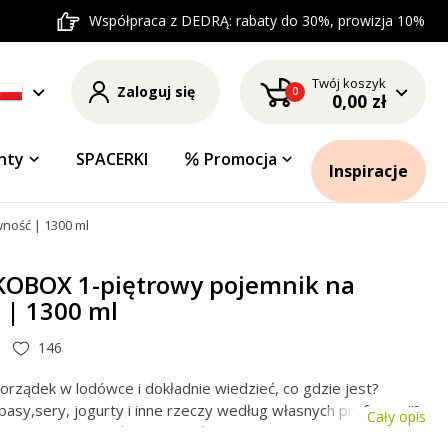
Współpraca z DEDRĄ: rabaty do 30%, prowizja 10%
Twój koszyk
Zaloguj się
0
0,00 zł
nty
SPACERKI
Promocja
Inspiracje
ność | 1300 ml
BOX 1-piętrowy pojemnik na
 | 1300 ml
146
orządek w lodówce i dokładnie wiedzieć, co gdzie jest?
łbasy,sery, jogurty i inne rzeczy według własnych preferencji?
Cały opis
ostu zorganizować przestrzeń w lodówce?