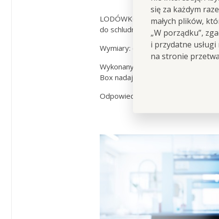
się za każdym raz
LODÓWKOBOX 1-PIĘTROWY POJEMNI
małych plików, kt
do schludnego przechowywania (N
„W porządku”, zgad
i przydatne usługi
Wymiary: objętość 1 x 1300 ml; 31,5
na stronie przetw
Wykonany z mocnego tworzywa sz
Box nadaje się do zmywarki, kuchenk
Odpowiedni na sery, kiełbasy, szynki,