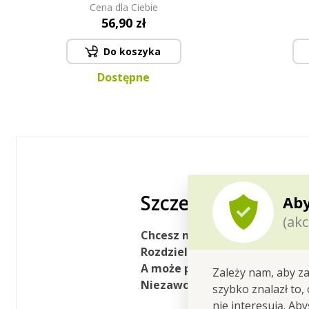
Cena dla Ciebie
pokrywkami
56,90 zł
Do koszyka
Dostępne
Szczegółowy opis
Aby
(akc
Chcesz mieć porządek w lodówc
Rozdzielić kiełbasy,sery, jogu
A może po prostu zorganizow
Zależy nam, aby za
Niezawodnie pomoże Ci 1-PIĘT
szybko znalazł to,
nie interesują. Ab