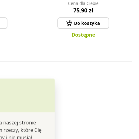
Cena dla Ciebie
75,90 zł
Do koszyka
Dostępne
a naszej stronie
ówki .
m rzeczy, które Cię
y i nie musiał