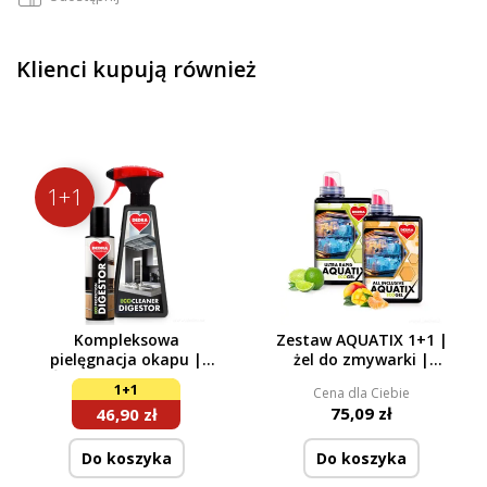
Klienci kupują również
1+1
Kompleksowa
Zestaw AQUATIX 1+1 |
pielęgnacja okapu |
żel do zmywarki |
Środek czyszczący +
ULTRA RAPID + ALL
1+1
Cena dla Ciebie
spray impregnujący |
INCLUSIVE | 115 myć
75,09 zł
46,90 zł
500 ml + 200 ml
Do koszyka
Do koszyka