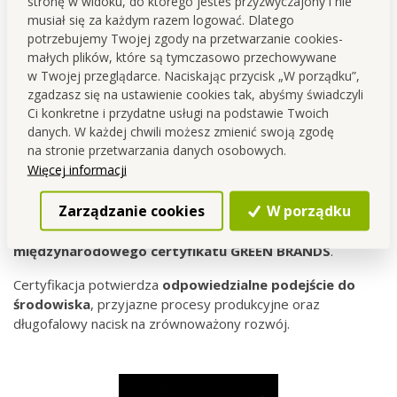
stronę w widoku, do którego jesteś przyzwyczajony i nie
musiał się za każdym razem logować. Dlatego
potrzebujemy Twojej zgody na przetwarzanie cookies-
małych plików, które są tymczasowo przechowywane
w Twojej przeglądarce. Naciskając przycisk „W porządku”,
zgadzasz się na ustawienie cookies tak, abyśmy świadczyli
Ci konkretne i przydatne usługi na podstawie Twoich
danych. W każdej chwili możesz zmienić swoją zgodę
na stronie przetwarzania danych osobowych.
Międzynarodowo potwierdzone podejście do
Więcej informacji
zrównoważonego rozwoju
Zarządzanie cookies
W porządku
Marka
DEDRA INNOVATIONS
oraz jej środki do prania,
mycia, czyszczenia i kosmetyki, są laureatami
międzynarodowego
certyfikatu GREEN BRANDS
.
Certyfikacja potwierdza
odpowiedzialne podejście do
środowiska
, przyjazne procesy produkcyjne oraz
długofalowy nacisk na zrównoważony rozwój.