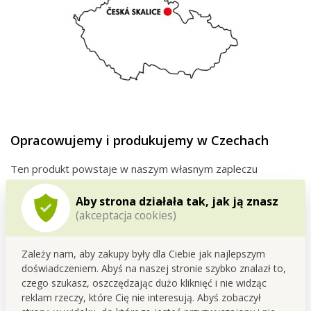
Opracowujemy i produkujemy w Czechach
Ten produkt powstaje w naszym własnym zapleczu
produkcyjnym w
Czeskiej
Skalicy
.
Już od
1995
roku zajmujemy się rozwojem oraz produkcją
Aby strona działała tak, jak ją znasz
(akceptacja cookies)
drogerii i kosmetyków.
Podczas opracowywania stawiamy na
funkcjonalność,
Zależy nam, aby zakupy były dla Ciebie jak najlepszym
jakość oraz troskę o ludzi i dom
.
doświadczeniem. Abyś na naszej stronie szybko znalazł to,
czego szukasz, oszczędzając dużo kliknięć i nie widząc
reklam rzeczy, które Cię nie interesują. Abyś zobaczył