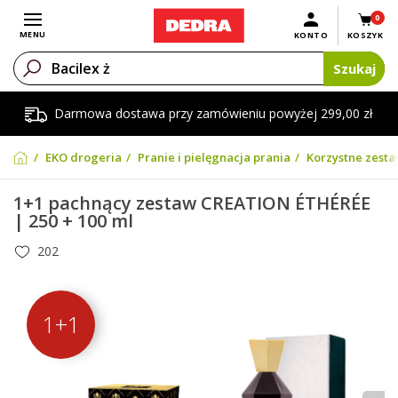
0
Otwórz menu
MENU
KONTO
KOSZYK
Szukaj
Darmowa dostawa przy zamówieniu powyżej 299,00 zł
EKO drogeria
Pranie i pielęgnacja prania
Korzystne zesta
1+1 pachnący zestaw CREATION ÉTHÉRÉE
| 250 + 100 ml
202
1+1