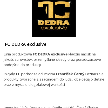
FC DEDRA exclusive
Linia produktowa
FC DEDRA exclusive
kładzie nacisk na
jakość surowców, przemyślane składy oraz ponadczasowe
podejście do produkcji.
Inicjały
FC
pochodzą od imienia
František Černý
i oznaczają
produkty tworzone z szacunkiem do ludzi, dbałością o detale
oraz z myślą o długofalowej wartości.
Importer: Vaše Dedra s. r. o., Podhradní 69, Česká Skalice,