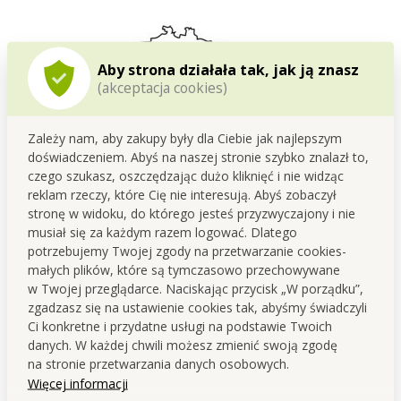
Aby strona działała tak, jak ją znasz
(akceptacja cookies)
Zależy nam, aby zakupy były dla Ciebie jak najlepszym
doświadczeniem. Abyś na naszej stronie szybko znalazł to,
czego szukasz, oszczędzając dużo kliknięć i nie widząc
reklam rzeczy, które Cię nie interesują. Abyś zobaczył
stronę w widoku, do którego jesteś przyzwyczajony i nie
Opracowujemy i produkujemy w Czechach
musiał się za każdym razem logować. Dlatego
potrzebujemy Twojej zgody na przetwarzanie cookies-
Ten produkt powstaje w naszym własnym zapleczu
małych plików, które są tymczasowo przechowywane
produkcyjnym w
Czeskiej
Skalicy
.
w Twojej przeglądarce. Naciskając przycisk „W porządku”,
Już od
1995
roku zajmujemy się rozwojem oraz produkcją
zgadzasz się na ustawienie cookies tak, abyśmy świadczyli
drogerii i kosmetyków.
Ci konkretne i przydatne usługi na podstawie Twoich
danych. W każdej chwili możesz zmienić swoją zgodę
Podczas opracowywania stawiamy na
funkcjonalność,
na stronie przetwarzania danych osobowych.
jakość oraz troskę o ludzi i dom
.
Więcej informacji