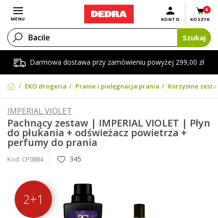
0
Otwórz menu
MENU
KONTO
KOSZYK
Szukaj
Darmowa dostawa przy zamówieniu powyżej 299,00 zł
EKO drogeria
Pranie i pielęgnacja prania
Korzystne zesta
IMPERIAL VIOLET
Pachnący zestaw | IMPERIAL VIOLET | Płyn
do płukania + odświeżacz powietrza +
perfumy do prania
345
Kod:
CP0884
2+1