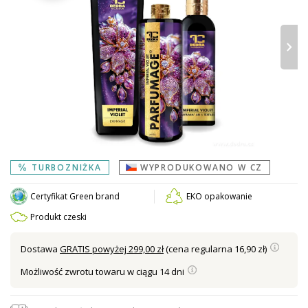
›
TURBOZNIŻKA
WYPRODUKOWANO W CZ
Certyfikat Green brand
EKO opakowanie
Produkt czeski
Dostawa
GRATIS powyżej 299,00 zł
(cena regularna 16,90 zł)
Możliwość zwrotu towaru w ciągu 14 dni