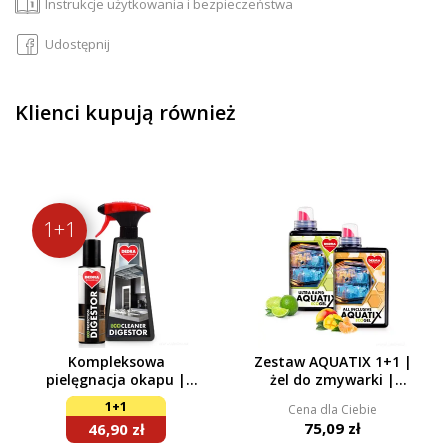
Instrukcje użytkowania i bezpieczeństwa
Udostępnij
Klienci kupują również
1+1
Kompleksowa
Zestaw AQUATIX 1+1 |
pielęgnacja okapu |
żel do zmywarki |
Środek czyszczący +
ULTRA RAPID + ALL
1+1
Cena dla Ciebie
spray impregnujący |
INCLUSIVE | 115 myć
75,09 zł
46,90 zł
500 ml + 200 ml