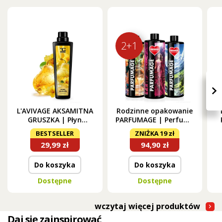
2+1
›
L'AVIVAGE AKSAMITNA
Rodzinne opakowanie
GRUSZKA | Płyn
PARFUMAGE | Perfumy
zmiękczający | 750 ml
do prania | LILA
BESTSELLER
ZNIŻKA 19 zł
FASHION & MOUNTAIN
29,99 zł
94,90 zł
SPIRIT & AMBROSIA |
500 ml × 3
Do koszyka
Do koszyka
Dostępne
Dostępne
wczytaj więcej produktów
Daj się zainspirować