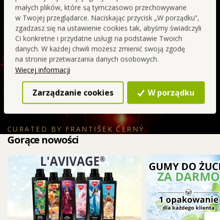
charakter. W połączeniu z truskawką, mandarynką i
małych plików, które są tymczasowo przechowywane
wiśnią tworzy promienny, czerwony owocowy akcent,
w Twojej przeglądarce. Naciskając przycisk „W porządku”,
intensywny, uwodzicielski i elegancki.
zgadzasz się na ustawienie cookies tak, abyśmy świadczyli
Ci konkretne i przydatne usługi na podstawie Twoich
danych. W każdej chwili możesz zmienić swoją zgodę
SIGNATURE
Bez zbędnej
na stronie przetwarzania danych osobowych.
jakość
chemii
Więcej informacji
Zarządzanie cookies
W porządku
Kolejne objawienie
CURATED BY FRANTIŠEK ČERNÝ
Gorące nowości