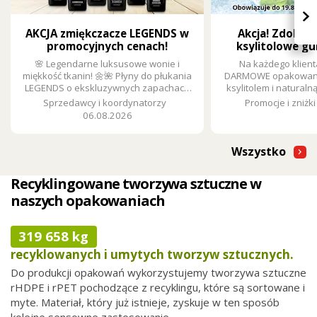
›
AKCJA zmiękczacze LEGENDS w
Akcja! Zdobą
promocyjnych cenach!
ksylitolowe gu
🌸 Legendarne luksusowe wonie i
Na każdego klient
miękkość tkanin! 🌼🌺 Płyny do płukania
DARMOWE opakowanie
LEGENDS o ekskluzywnych zapachach
ksylitolem i naturaln
zamienią każde pranie w doznanie.
Sprzedawcy i koordynatorzy
Promocje i zniżki
Teraz w promocji tylko za 18,90 zł ze
06.08.2026
zniżką 5,39 zł.
Wszystko
Recyklingowane tworzywa sztuczne w
naszych opakowaniach
319 658 kg
recyklowanych i umytych tworzyw sztucznych.
Do produkcji opakowań wykorzystujemy tworzywa sztuczne
rHDPE i rPET pochodzące z recyklingu, które są sortowane i
myte. Materiał, który już istnieje, zyskuje w ten sposób