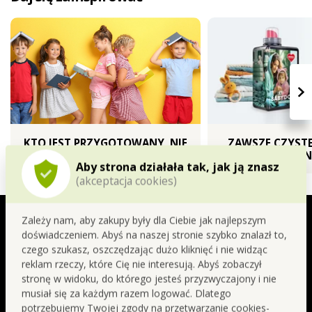
›
KTO JEST PRZYGOTOWANY, NIE
ZAWSZE CZYSTE
BĘDZIE ZASKOCZONY
PRAN
Aby strona działała tak, jak ją znasz
(akceptacja cookies)
Zobacz inne spacerki
SIGNATURE | najwyższy poziom
Zależy nam, aby zakupy były dla Ciebie jak najlepszym
perfumerii
doświadczeniem. Abyś na naszej stronie szybko znalazł to,
BERRIES ABSOLUTE
czego szukasz, oszczędzając dużo kliknięć i nie widząc
reklam rzeczy, które Cię nie interesują. Abyś zobaczył
stronę w widoku, do którego jesteś przyzwyczajony i nie
Malina stanowi serce tej ciemnej, owocowej
musiał się za każdym razem logować. Dlatego
kompozycji, nadając jej słodki, soczysty i zmysłowy
potrzebujemy Twojej zgody na przetwarzanie cookies-