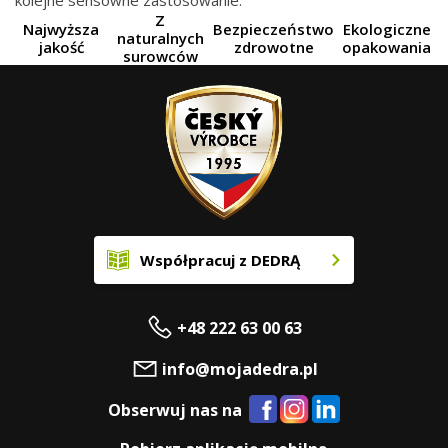
kolejne sensowne zastosowanie.
Z
Najwyższa
Bezpieczeństwo
Ekologiczne
naturalnych
jakość
zdrowotne
opakowania
surowców
Współpracuj z DEDRĄ
+48 222 63 00 63
info@mojadedra.pl
Obserwuj nas na