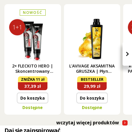
NOWOŚĆ
1+1
›
2× FLECKITO HERO |
L'AVIVAGE AKSAMITNA
R
Skoncentrowany
GRUSZKA | Płyn
P
enzymatyczny
zmiękczający | 750 ml
ZNIŻKA 11 zł
BESTSELLER
odplamiacz ze
F
37,39 zł
29,99 zł
szczoteczką | 220 ml
Do koszyka
Do koszyka
Dostępne
Dostępne
wczytaj więcej produktów
Daj się zainspirować