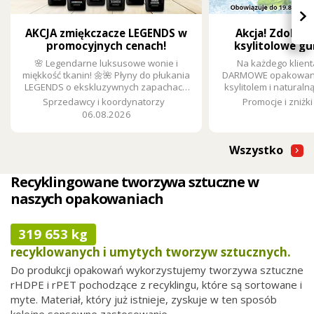
›
AKCJA zmiękczacze LEGENDS w
Akcja! Zdobą
promocyjnych cenach!
ksylitolowe gu
🌸 Legendarne luksusowe wonie i
Na każdego klient
miękkość tkanin! 🌼🌺 Płyny do płukania
DARMOWE opakowanie
LEGENDS o ekskluzywnych zapachach
ksylitolem i naturaln
zamienią każde pranie w doznanie.
Sprzedawcy i koordynatorzy
Promocje i zniżki
Teraz w promocji tylko za 18,90 zł ze
06.08.2026
zniżką 5,39 zł.
Wszystko
Recyklingowane tworzywa sztuczne w
naszych opakowaniach
319 653 kg
recyklowanych i umytych tworzyw sztucznych.
Do produkcji opakowań wykorzystujemy tworzywa sztuczne
rHDPE i rPET pochodzące z recyklingu, które są sortowane i
myte. Materiał, który już istnieje, zyskuje w ten sposób