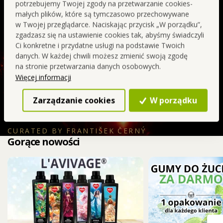
charakter. W połączeniu z truskawką, mandarynką i
potrzebujemy Twojej zgody na przetwarzanie cookies-
wiśnią tworzy promienny, czerwony owocowy akcent,
małych plików, które są tymczasowo przechowywane
w Twojej przeglądarce. Naciskając przycisk „W porządku”,
intensywny, uwodzicielski i elegancki.
zgadzasz się na ustawienie cookies tak, abyśmy świadczyli
Ci konkretne i przydatne usługi na podstawie Twoich
SIGNATURE
Bez zbędnej
danych. W każdej chwili możesz zmienić swoją zgodę
jakość
chemii
na stronie przetwarzania danych osobowych.
Więcej informacji
Kolejne objawienie
Zarządzanie cookies
W porządku
CURATED BY FRANTIŠEK ČERNÝ
Gorące nowości