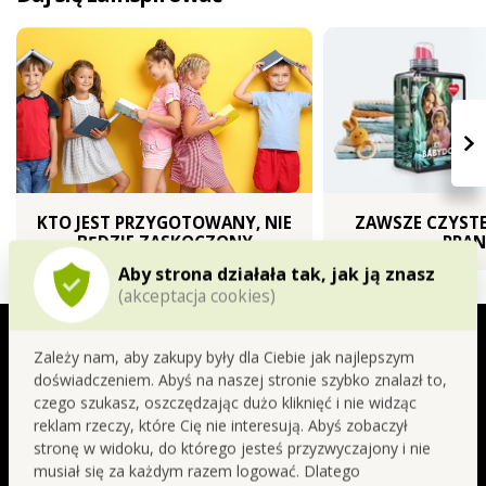
›
KTO JEST PRZYGOTOWANY, NIE
ZAWSZE CZYSTE
BĘDZIE ZASKOCZONY
PRAN
Aby strona działała tak, jak ją znasz
Zobacz inne spacerki
(akceptacja cookies)
SIGNATURE | najwyższy poziom
perfumerii
Zależy nam, aby zakupy były dla Ciebie jak najlepszym
BERRIES ABSOLUTE
doświadczeniem. Abyś na naszej stronie szybko znalazł to,
czego szukasz, oszczędzając dużo kliknięć i nie widząc
reklam rzeczy, które Cię nie interesują. Abyś zobaczył
Malina stanowi serce tej ciemnej, owocowej
stronę w widoku, do którego jesteś przyzwyczajony i nie
kompozycji, nadając jej słodki, soczysty i zmysłowy
musiał się za każdym razem logować. Dlatego