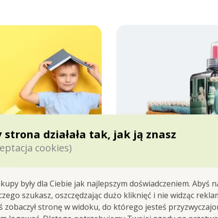
 strona działała tak, jak ją znasz
eptacja cookies)
kupy były dla Ciebie jak najlepszym doświadczeniem. Abyś n
 czego szukasz, oszczędzając dużo kliknięć i nie widząc rekla
yś zobaczył stronę w widoku, do którego jesteś przyzwyczajon
SKOCZONY
ZAWSZE CZYSTE I 