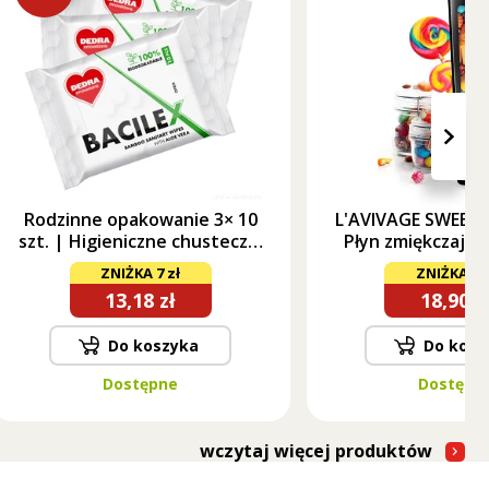
›
Rodzinne opakowanie 3× 10
L'AVIVAGE SWEET
szt. | Higieniczne chusteczki
Płyn zmiękczając
nawilżane z bambusa z Aloe
ZNIŻKA 7 zł
ZNIŻKA 5 z
Vera | BACILEX®
13,18 zł
18,90 z
Do koszyka
Do kosz
Dostępne
Dostępn
wczytaj więcej produktów