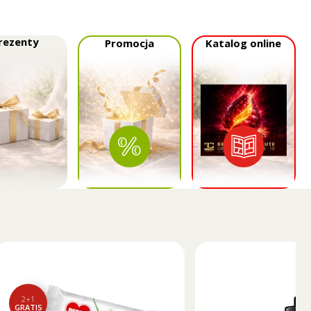
rezenty
Promocja
Katalog online
2+1
GRATIS