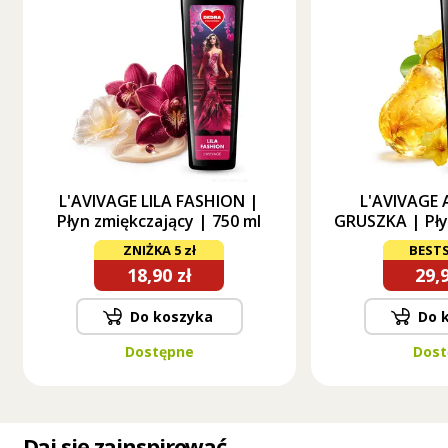
L'AVIVAGE LILA FASHION |
L'AVIVAGE
Płyn zmiękczający | 750 ml
GRUSZKA | Pły
| 75
ZNIŻKA 5 zł
BESTS
18,90 zł
29,9
Do koszyka
Do 
Dostępne
Dost
Daj się zainspirować