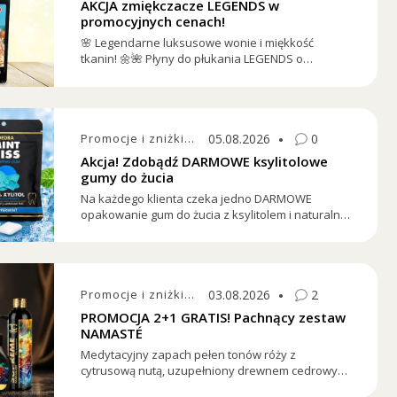
AKCJA zmiękczacze LEGENDS w
promocyjnych cenach!
🌸 Legendarne luksusowe wonie i miękkość
tkanin! 🌼🌺 Płyny do płukania LEGENDS o
ekskluzywnych zapachach zamienią każde pranie
w doznanie. Teraz w promocji tylko za 18,90 zł ze
zniżką 5,39 zł.
Promocje i zniżki
05.08.2026
0
Akcja! Zdobądź DARMOWE ksylitolowe
gumy do żucia
Na każdego klienta czeka jedno DARMOWE
opakowanie gum do żucia z ksylitolem i naturalną
miętą bez cukru.
Promocje i zniżki
03.08.2026
2
PROMOCJA 2+1 GRATIS! Pachnący zestaw
NAMASTÉ
Medytacyjny zapach pełen tonów róży z
cytrusową nutą, uzupełniony drewnem cedrowym,
tonką i urzekającym jaśminem. Ten aromat