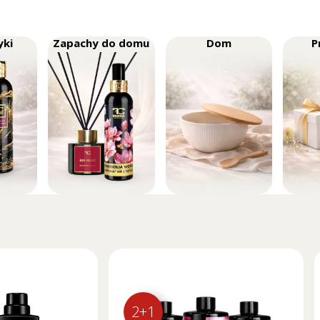
yki
Zapachy do domu
Dom
P
2+1