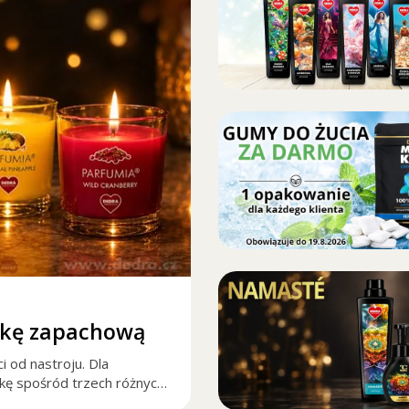
zkę zapachową
od nastroju. Dla
ę spośród trzech różnych