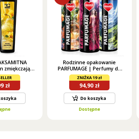
 AKSAMITNA
Rodzinne opakowanie
n zmiękczający
PARFUMAGE | Perfumy do
0 ml
prania | LILA FASHION &
ELLER
ZNIŻKA 19 zł
MOUNTAIN SPIRIT &
9 zł
94,90 zł
AMBROSIA | 500 ml × 3
koszyka
Do koszyka
ępne
Dostępne