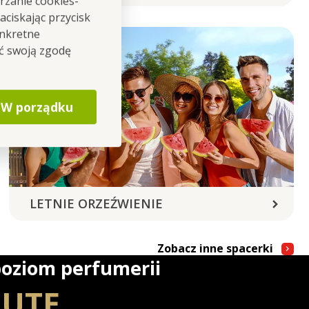
rzanie cookies-
ciskając przycisk
onkretne
ić swoją zgodę
W porządku
LETNIE ORZEŹWIENIE
Zobacz inne spacerki
oziom perfumerii
LUTE