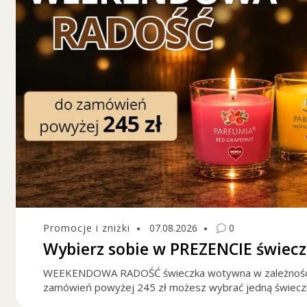
Promocje i zniżki
07.08.2026
0
Wybierz sobie w PREZENCIE świec
WEEKENDOWA RADOŚĆ świeczka wotywna w zależności 
zamówień powyżej 245 zł możesz wybrać jedną świeczk
zapachów.