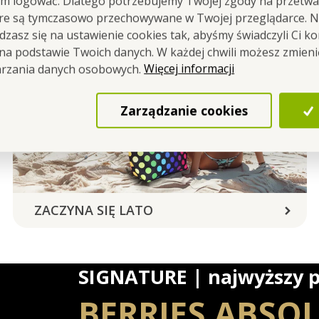
em logować. Dlatego potrzebujemy Twojej zgody na przetwa
óre są tymczasowo przechowywane w Twojej przeglądarce. Na
zasz się na ustawienie cookies tak, abyśmy świadczyli Ci k
 na podstawie Twoich danych. W każdej chwili możesz zmien
Więcej informacji
arzania danych osobowych.
Zarządzanie cookies
ZACZYNA SIĘ LATO
SIGNATURE | najwyższy p
BERRIES ABSO