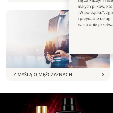
się za każdym raz
małych plików, kt
„W porządku”, zgad
i przydatne usługi
na stronie przetw
Z MYŚLĄ O MĘŻCZYZNACH