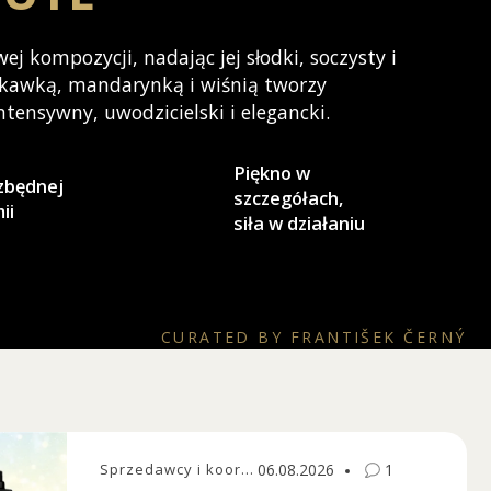
j kompozycji, nadając jej słodki, soczysty i
skawką, mandarynką i wiśnią tworzy
ensywny, uwodzicielski i elegancki.
Piękno w
zbędnej
szczegółach,
ii
siła w działaniu
CURATED BY FRANTIŠEK ČERNÝ
Sprzedawcy i koordynatorzy
06.08.2026
1